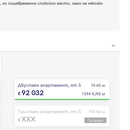
 но същевременно спокойно място, само на няколко
Двустаен апартамент, ет.5
74 кв.м.
92 032
1244 €/кв.м.
Тристаен апартамент, ет.5
198 кв.м.
XXX
Продаден