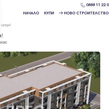
0888 11 22 
НАЧАЛО
КУПИ
НОВО СТРОИТЕЛСТВО
Намери
Ново
 среда!
имот
строителство
София
а!
Защо да купя
ргас
имот с
Ново
Адрес?
строителство
Варна
Ново
строителство
Пловдив
Ново
строителство
Бургас
Проекти ново
строителство