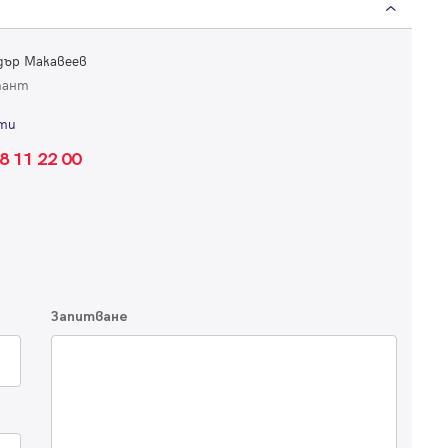
дър Макавеев
Вход
тант
ти
Влезте с профила си, за да разгледате повече снимки и да получит
по-подробна информация.
8 11 22 00
Продължи с Facebook
Продължи с Google
Запитване
или влезте с имейл
Имейл
Парола