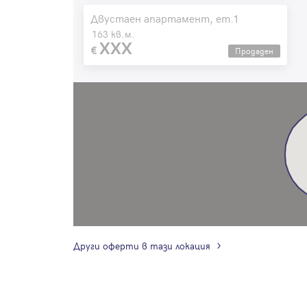
Двустаен апартамент, ет.1
163 кв.м.
XXX
Продаден
Други оферти в тази локация