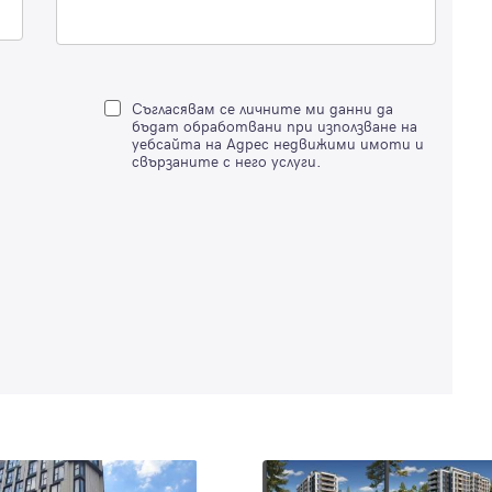
Вход с имейл
Съгласявам се личните ми данни да
бъдат обработвани при използване на
уебсайта на Адрес недвижими имоти и
Забравена парола
свързаните с него услуги.
Регистрация