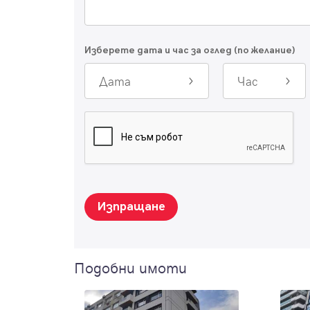
Изберете дата и час за оглед (по желание)
Дата
Час
Изпращане
Подобни имоти