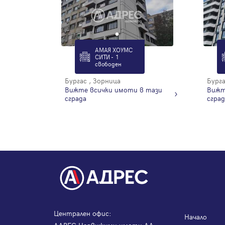
АМАЯ ХОУМС
СИТИ - 1
свободен
Бургас , Зорница
Бурга
Вижте всички имоти в тази
Вижт
сграда
сград
Централен офис:
Начало