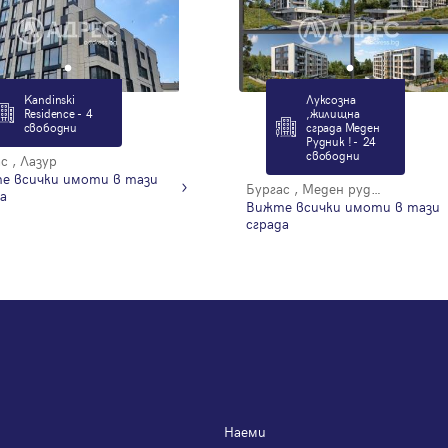
Kandinski
Луксозна
Residence - 4
,жилищна
свободни
сграда Меден
Рудник ! - 24
свободни
с , Лазур
е всички имоти в тази
Бургас , Меден рудник - зона Д
а
Вижте всички имоти в тази
сграда
Наеми