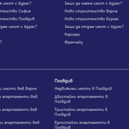
я имот с Адрес?
Защо да наема имот с Адрес?
ителство София
Ново строителство Варна
телство Пловдив
Ново строителство Бургас
одам имот с Адрес?
Защо да отдам имот с Адрес?
и
Кариери
?
Франчайз
Пловдив
и имоти във Варна
Недвижими имоти в Пловдив
и апартаменти във
Двустайни апартаменти в
Пловдив
и апартаменти във
Тристайни апартаменти в
Пловдив
ни апартаменти във
Едностайни апартаменти в
Пловдив