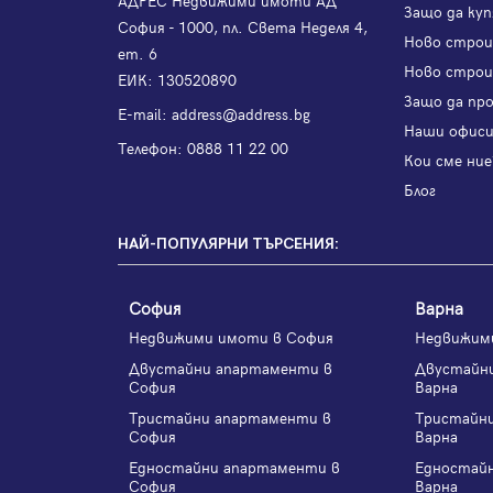
АДРЕС Недвижими имоти АД
Защо да куп
София - 1000, пл. Света Неделя 4,
Ново стро
ет. 6
Ново строи
ЕИК: 130520890
Защо да пр
Е-mail:
address@address.bg
Наши офис
Телефон:
0888 11 22 00
Кои сме ние
Блог
НАЙ-ПОПУЛЯРНИ ТЪРСЕНИЯ:
София
Варна
Недвижими имоти в София
Недвижим
Двустайни апартаменти в
Двустайн
София
Варна
Тристайни апартаменти в
Тристайн
София
Варна
Едностайни апартаменти в
Едностай
София
Варна