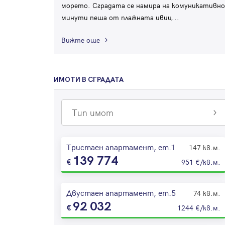
морето. Сградата се намира на комуникативно,
минути пеша от плажната ивиц
...
Вижте още
ИМОТИ В СГРАДАТА
Тип имот
Тристаен апартамент, ет.1
147 кв.м.
139 774
951 €/кв.м.
Двустаен апартамент, ет.5
74 кв.м.
92 032
1244 €/кв.м.