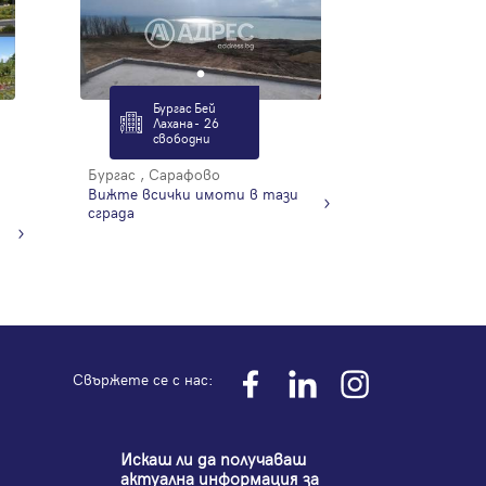
Бургас Бей
Лахана - 26
свободни
Бургас , Сарафово
Вижте всички имоти в тази
сграда
Свържете се с нас:
Искаш ли да получаваш
актуална информация за