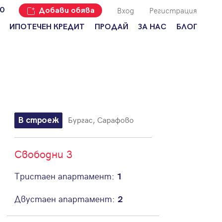
Вход
Регистрация
00
Добави обява
ИПОТЕЧЕН КРЕДИТ
ПРОДАЙ
ЗА НАС
БЛОГ
Добави
Наши офиси
За продавачи
обява
Кариери
За купувачи
Защо да
продам
Кои сме ние?
Ипотечно
имот с
кредитиране
Адрес?
Мениджмънт
За
Бургас, Сарафово
В строеж
наемодатели
Address Run
За
Франчайз
наематели
Свободни 3
Често
Анализ на
задавани
Тристаен апартамент:
1
пазара
въпроси
Новини
Двустаен апартамент:
2