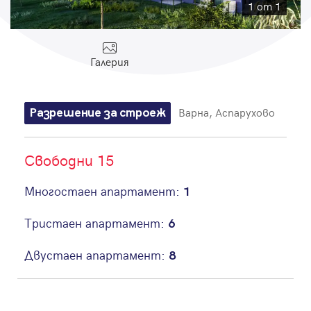
Парола
1 от 1
Галерия
Вход с имейл
Варна, Аспарухово
Разрешение за строеж
Забравена парола
Свободни 15
Регистрация
Многостаен апартамент:
1
Тристаен апартамент:
6
Двустаен апартамент:
8