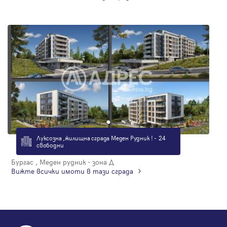
Луксозна ,жилищна сграда Меден Рудник ! - 24
свободни
Бургас , Меден рудник - зона Д
Вижте всички имоти в тази сграда