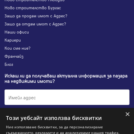
Ново строителство Бургас
Защо да продам имот с Адрес?
Защо да отдам имот с Адрес?
Наши офиси
Кариери
Кои сме ние?
Франчайз
Блог
Искаш ли да получаваш актуална информация за пазара
на недвижими имоти?
×
Абонирам се
Този уебсайт използва бисквитки
Ние използваме бисквитки, за да персонализираме
съдържанието, рекламите и да анализираме нашия трафик.