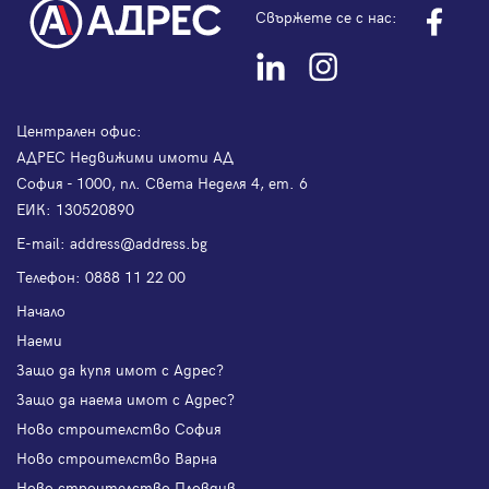
Свържете се с нас:
Централен офис:
АДРЕС Недвижими имоти АД
София - 1000, пл. Света Неделя 4, ет. 6
ЕИК: 130520890
Е-mail:
address@address.bg
Телефон:
0888 11 22 00
Начало
Наеми
Защо да купя имот с Адрес?
Защо да наема имот с Адрес?
Ново строителство София
Ново строителство Варна
Ново строителство Пловдив