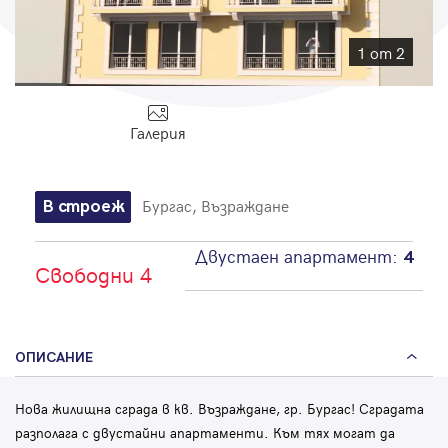
Парола
1 от 2
Галерия
Вход с имейл
Забравена парола
Бургас, Възраждане
В строеж
Регистрация
Двустаен апартамент:
4
Свободни 4
ОПИСАНИЕ
Нова жилищна сграда в кв. Възраждане, гр. Бургас! Сградата
разполага с двустайни апартаменти. Към тях могат да