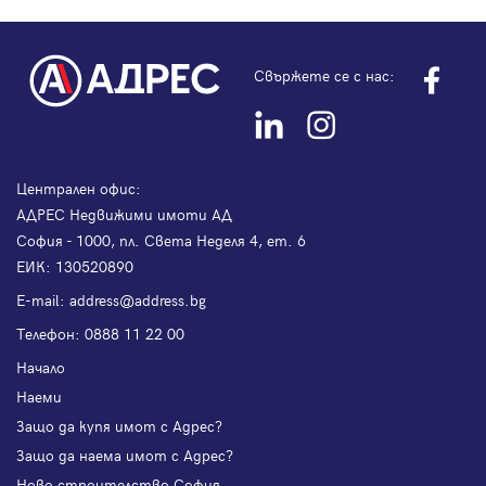
Свържете се с нас:
Централен офис:
АДРЕС Недвижими имоти АД
София - 1000, пл. Света Неделя 4, ет. 6
ЕИК: 130520890
Е-mail:
address@address.bg
Телефон:
0888 11 22 00
Начало
Наеми
Защо да купя имот с Адрес?
Защо да наема имот с Адрес?
Ново строителство София