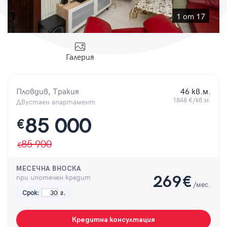
Парола
1 от 17
Галерия
Вход с имейл
Пловдив, Тракия
46 кв.м.
Забравена парола
1848 €/кв.м.
Двустаен апартамент
85 000
€
Регистрация
85 900
МЕСЕЧНА ВНОСКА
при ипотечен кредит
269
€
/мес.
Срок:
г.
Кредитна консултация