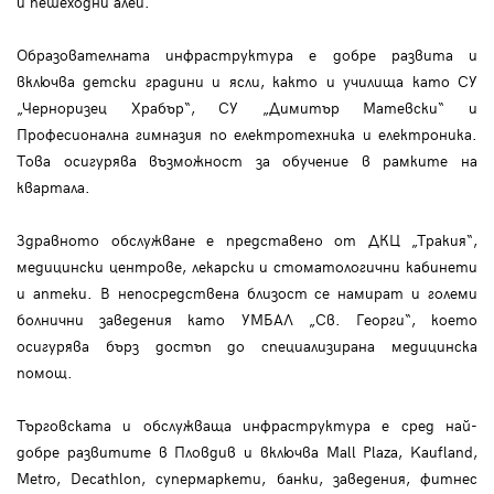
и пешеходни алеи.
Образователната инфраструктура е добре развита и
включва детски градини и ясли, както и училища като СУ
„Черноризец Храбър“, СУ „Димитър Матевски“ и
Професионална гимназия по електротехника и електроника.
Това осигурява възможност за обучение в рамките на
квартала.
Здравното обслужване е представено от ДКЦ „Тракия“,
медицински центрове, лекарски и стоматологични кабинети
и аптеки. В непосредствена близост се намират и големи
болнични заведения като УМБАЛ „Св. Георги“, което
осигурява бърз достъп до специализирана медицинска
помощ.
Търговската и обслужваща инфраструктура е сред най-
добре развитите в Пловдив и включва Mall Plaza, Kaufland,
Metro, Decathlon, супермаркети, банки, заведения, фитнес