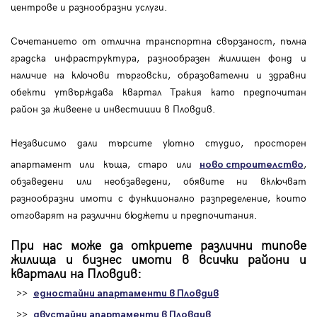
центрове и разнообразни услуги.
Съчетанието от отлична транспортна свързаност, пълна
градска инфраструктура, разнообразен жилищен фонд и
наличие на ключови търговски, образователни и здравни
обекти утвърждава квартал Тракия като предпочитан
район за живеене и инвестиции в Пловдив.
Независимо дали търсите уютно студио, просторен
апартамент или къща, старо или
,
ново строителство
обзаведени или необзаведени, обявите ни включват
разнообразни имоти с функционално разпределение, които
отговарят на различни бюджети и предпочитания.
При нас може да откриете различни типове
жилища и бизнес имоти в всички райони и
квартали на Пловдив:
>>
едностайни апартаменти в Пловдив
>>
двустайни апартаменти в Пловдив