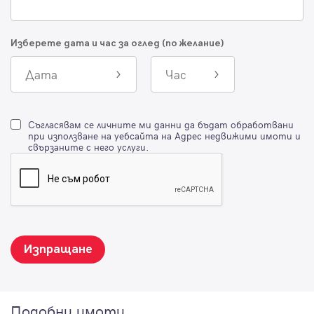
Изберете дата и час за оглед (по желание)
Дата
Час
Съгласявам се личните ми данни да бъдат обработвани
при използване на уебсайта на Адрес недвижими имоти и
свързаните с него услуги.
Изпращане
Подобни имоти