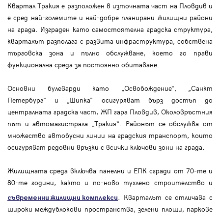
Квартал Тракия е разположен в източната част на Пловдив и
е сред най-големите и най-добре планирани жилищни райони
на града. Изграден като самостоятелна градска структура,
кварталът разполага с развита инфраструктура, собствена
търговска зона и пълно обслужване, което го прави
функционална среда за постоянно обитаване.
Основни булеварди като „Освобождение“, „Санкт
Петербург“ и „Шипка“ осигуряват бърз достъп до
централната градска част, ЖП гара Пловдив, Околовръстния
път и автомагистрала „Тракия“. Районът се обслужва от
множество автобусни линии на градския транспорт, които
осигуряват редовни връзки с всички ключови зони на града.
Жилищната среда включва панелни и ЕПК сгради от 70-те и
80-те години, както и по-ново тухлено строителство и
. Кварталът се отличава с
съвременни жилищни комплекси
широки междублокови пространства, зелени площи, паркове