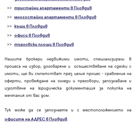
>>
тристайни апартаменти в Пловдив
>>
многостайни апартаменти в Пловдив
>>
къщи в Пловдив
>>
офиси в Пловдив
>>
търговски площи в Пловдив
Нашите брокери недвижими имоти, специализирали в
процеса на избор, договаряне и осъществяване на сделки с
имоти, ще ви съпътстват през целия процес - сравнение на
оферти, провеждане на огледи и преговори, запознаване и
изготвяне на юридическа документация за покупка на
мечтания от вас дом.
Тук може да се запознаете и с местоположението на
.
офисите на АДРЕС в Пловдив