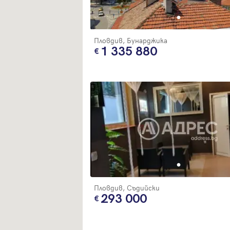
Пловдив, Бунарджика
1 335 880
Пловдив, Съдийски
293 000