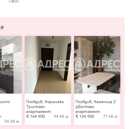
Офис
ще
ристо
Пловдив, Кършияка
Пловдив, Каменица 2
и
Тристаен
Двустаен
апартамент
апартамент
т
164 900
94 кв.м.
134 900
77 кв.м.
96 кв.м.