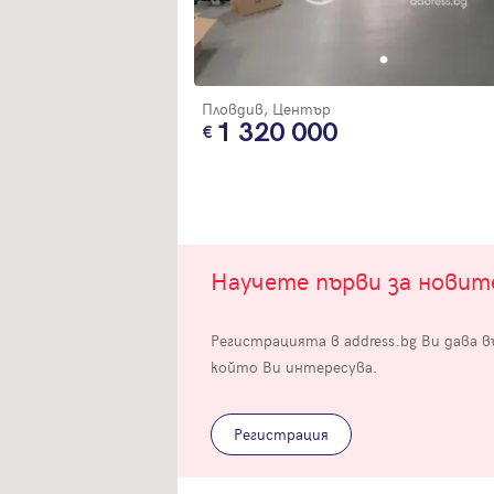
Пловдив, Център
1 320 000
Вход
Влезте с профила си, за да разгледате повече снимки и да получит
по-подробна информация.
Научете първи за нови
Продължи с Facebook
Регистрацията в address.bg Ви дава 
който Ви интересува.
Продължи с Google
Успех!
Регистрация
Успех!
или влезте с имейл
Благодарим ви! Проверете имейл адрес си, за да активирате