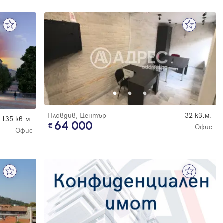
Пловдив, Център
32 кв.м.
135 кв.м.
64 000
Офис
Офис