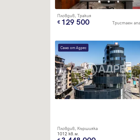
Пловдив, Тракия
129 500
Тристаен а
Само от Адрес
Пловдив, Кършияка
1012 кв.м.