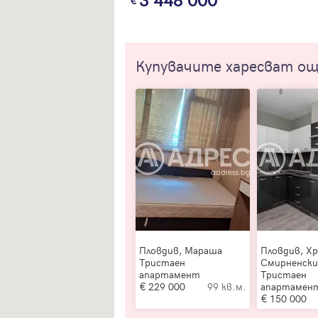
3 448 000
Купувачите харесват о
Пловдив, Мараша
Пловдив, Х
Тристаен
Смирненск
апартамент
Тристаен
229 000
99 кв.м.
апартамен
150 000