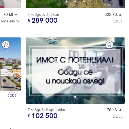
70 кв.м.
Пловдив, Тракия
322 кв.м.
289 000
партамент
Офис
Пловдив, Кършияка
75 кв.м.
102 500
Офис