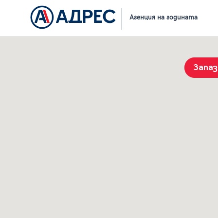
Начало
Резултати от търсене
Агенция на годината
Запа
История на търсенията