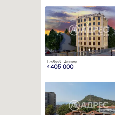
Благодарим ви! Очаквайте скоро да се свържем с вас!
регистрацията.
Имейл
Парола
Вход с имейл
Забравена парола
Пловдив, Център
405 000
Регистрация