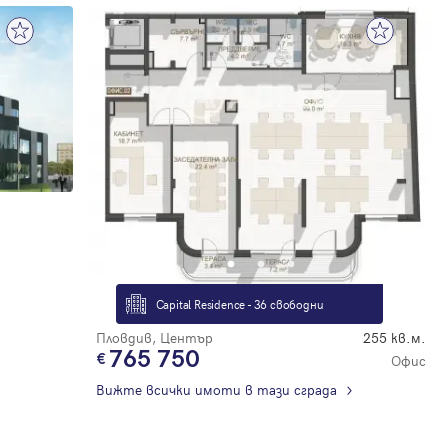
Capital Residence - 36 свободни
Пловдив, Център
255 кв.м.
765 750
Офис
Вижте всички имоти в тази сграда