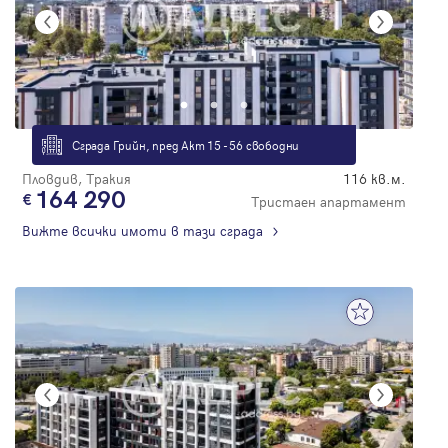
Сграда Грийн, пред Акт 15 - 56 свободни
Пловдив, Тракия
116 кв.м.
164 290
Тристаен апартамент
Вижте всички имоти в тази сграда