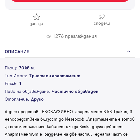
сподели
запази
1276 преглеждания
ОПИСАНИЕ
Площ:
70 кв.м.
Тип Имот:
Тристаен апартамент
Етаж:
1
Ниво на обзавеждане:
Частично обзаведен
Отопление:
Друго
Адрес представя ЕКСКЛУЗИВНО апартамент в кв.Тракия, в
непосредствена близост до Йегерхоф .Апартамента е готов
за стоматологичен кабинет или за всяка друга дейност
Апартаментът е разделен на две части: -едната част се