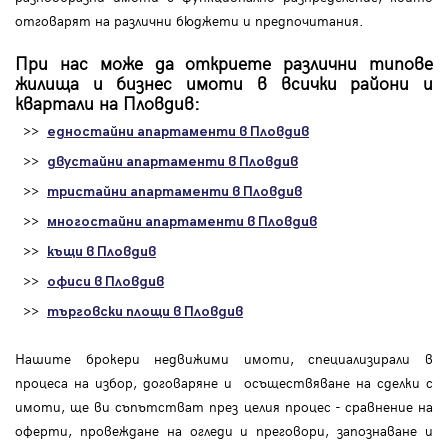
отговарят на различни бюджети и предпочитания.
При нас може да откриете различни типове
жилища и бизнес имоти в всички райони и
квартали на Пловдив:
>>
едностайни апартаменти в Пловдив
>>
двустайни апартаменти в Пловдив
>>
тристайни апартаменти в Пловдив
>>
многостайни апартаменти в Пловдив
>>
къщи в Пловдив
>>
офиси в Пловдив
>>
търговски площи в Пловдив
Нашите брокери недвижими имоти, специализирали в
процеса на избор, договаряне и осъществяване на сделки с
имоти, ще ви съпътстват през целия процес - сравнение на
оферти, провеждане на огледи и преговори, запознаване и