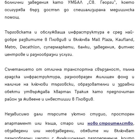
болнични заведения като УМБАЛ „Св. Георги“, което
осигурява бърз достъп до специализирана медицинска
помощ.
Търговската и обслужваща инфраструктура е сред най-
добре развитите в Пловдив и включва Mall Plaza, Kaufland,
Metro, Decathlon, супермаркети, банки, заведения, фитнес
центрове и разнообразни услуги.
Съчетанието от отлична транспортна свързаност, пълна
градска инфраструктура, разнообразен жилищен фонд и
наличие на ключови търговски, образователни и здравни
обекти утвърждава квартал Тракия като предпочитан
район за живеене и инвестиции в Пловдив.
Независимо дали търсите уютно студио, просторен
апартамент или къща, старо или
,
ново строителство
обзаведени или необзаведени, обявите ни включват
разнообразни имоти с функционално разпределение, които