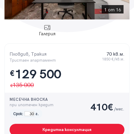
Парола
1 от 16
Галерия
Вход с имейл
Пловдив, Тракия
70 кв.м.
Забравена парола
1850 €/кв.м.
Тристаен апартамент
129 500
€
Регистрация
135 000
МЕСЕЧНА ВНОСКА
при ипотечен кредит
410
€
/мес.
Срок:
г.
Кредитна консултация