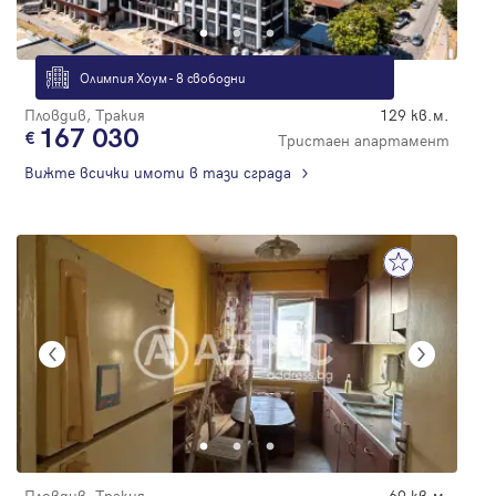
Олимпия Хоум - 8 свободни
Пловдив, Тракия
129 кв.м.
167 030
Тристаен апартамент
Вижте всички имоти в тази сграда
Пловдив, Тракия
69 кв.м.