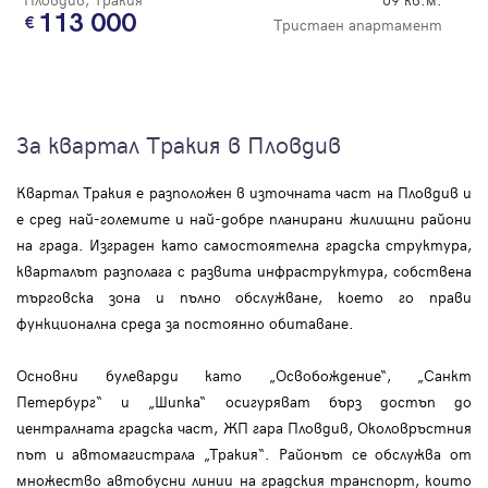
113 000
Тристаен апартамент
За квартал Тракия в Пловдив
Квартал Тракия е разположен в източната част на Пловдив и
е сред най-големите и най-добре планирани жилищни райони
на града. Изграден като самостоятелна градска структура,
кварталът разполага с развита инфраструктура, собствена
търговска зона и пълно обслужване, което го прави
функционална среда за постоянно обитаване.
Основни булеварди като „Освобождение“, „Санкт
Петербург“ и „Шипка“ осигуряват бърз достъп до
централната градска част, ЖП гара Пловдив, Околовръстния
път и автомагистрала „Тракия“. Районът се обслужва от
множество автобусни линии на градския транспорт, които