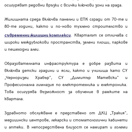
осигуряват редовни връзки с всички ключови зони на града.
Жилищната среда включва панелни и ЕПК сгради от 70-те и
80-те години, както и по-ново тухлено строителство и
. Кварталът се отличава с
съвременни жилищни комплекси
широки междублокови пространства, зелени площи, паркове
и пешеходни алеи.
Образователната инфраструктура е добре развита и
включва детски градини и ясли, както и училища като СУ
„Черноризец Храбър“, СУ „Димитър Матевски“ и
Професионална гимназия по електротехника и електроника.
Това осигурява възможност за обучение в рамките на
квартала.
Здравното обслужване е представено от ДКЦ „Тракия“,
медицински центрове, лекарски и стоматологични кабинети
и аптеки. В непосредствена близост се намират и големи