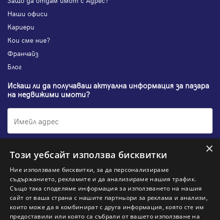
Защо да отдам имот с Адрес?
Наши офиси
Кариери
Кои сме ние?
Франчайз
Блог
Искаш ли да получаваш актуална информация за пазара
на недвижими имоти?
×
Абонирам се
Този уебсайт използва бисквитки
Ние използваме бисквитки, за да персонализираме
съдържанието, рекламите и да анализираме нашия трафик.
Също така споделяме информация за използването на нашия
НАЙ-ПОПУЛЯРНИ ТЪРСЕНИЯ:
сайт от ваша страна с нашите партньори за реклама и анализи,
които може да я комбинират с друга информация, която сте им
предоставили или която са събрали от вашето използване на
Общи условия
Политика за "бисквитки"