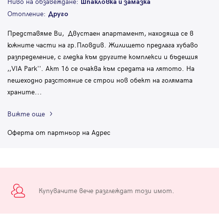
Ниво на обзавеждане:
Шпакловка и замазка
Отопление:
Друго
Представяме Ви, Двустаен апартамент, находяща се в
южните части на гр.Пловдив. Жилището предлага хубаво
разпределение, с гледка към другите комплекси и бъдещия
,,VIA Park''. Акт 16 се очаква към средата на лятото. На
пешеходно разстояние се строи нов обект на голямата
храните
...
Вижте още
Оферта от партньор на Адрес
Купувачите вече разглеждат този имот.