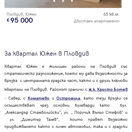
Пловдив, Южен
65 кв.м.
95 000
Двустаен апартамент
За квартал Южен в Пловдив
Квартал Южен е жилищен райони на Пловдив със
стратегическо разположение, което му дава възможности за
връзка с централната градска част, както и с други ключови
квартали на Пловдив. Районът граничи с
ж.к. Христо Ботев
- Север, с
и
, като тези връзки се
Коматево
Остромила
осъществяват чрез основни булеварди като бул.
„Александър Стамболийски“, ул. „ Поручик Въльо Стефов” и
ул. „Димитър Талев“, които правят възможно
придвижването както с личен автомобил, така и с градски