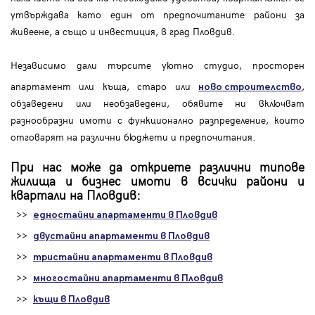
утвърждава като един от предпочитаните райони за
живеене, а също и инвестиция, в град Пловдив.
Независимо дали търсите уютно студио, просторен
апартамент или къща, старо или
,
ново строителство
обзаведени или необзаведени, обявите ни включват
разнообразни имоти с функционално разпределение, които
отговарят на различни бюджети и предпочитания.
При нас може да откриете различни типове
жилища и бизнес имоти в всички райони и
квартали на Пловдив:
>>
едностайни апартаменти в Пловдив
>>
двустайни апартаменти в Пловдив
>>
тристайни апартаменти в Пловдив
>>
многостайни апартаменти в Пловдив
>>
къщи в Пловдив