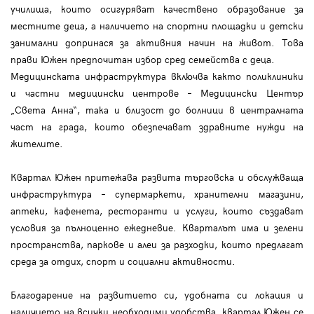
училища, които осигуряват качествено образование за
местните деца, а наличието на спортни площадки и детски
занимални допринася за активния начин на живот. Това
прави Южен предпочитан избор сред семейства с деца.
Медицинската инфраструктура включва както поликлиники
и частни медицински центрове – Медицински Център
„Света Анна“, така и близост до болници в централната
част на града, които обезпечават здравните нужди на
жителите.
Квартал Южен притежава развита търговска и обслужваща
инфраструктура – супермаркети, хранителни магазини,
аптеки, кафенета, ресторанти и услуги, които създават
условия за пълноценно ежедневие. Кварталът има и зелени
пространства, паркове и алеи за разходки, които предлагат
среда за отдих, спорт и социални активности.
Благодарение на развитието си, удобната си локация и
наличието на всички необходими удобства, квартал Южен се