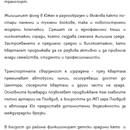
транспорт.
Жилищният фонд в Южен е разнообразен и включва както по-
стари панелни и тухлени блокове, така и новопостроени
модерни комплекси. Срещат се и еднофамилни къщи и
нискоетажни сгради, което създава смесена жилищна среда.
Застрояването е предимно средно и високоетажно, като
кварталът продължава да се развива активно и да привлича
млади семейства, студенти и професионалисти.
Транспортната свързаност е изградена – през квартала
преминават автобусни линии, осигуряващи достъп до
Центъра, съседните квартали и други части на града.
Основните булеварди позволяват придвижване към главните
пътни артерии на Пловдив, а близостта до ЖП гара Пловдив
и автогара Юг предоставя допълнителни възможности за
междуградски връзки.
В близост до района функционират детски градини като и