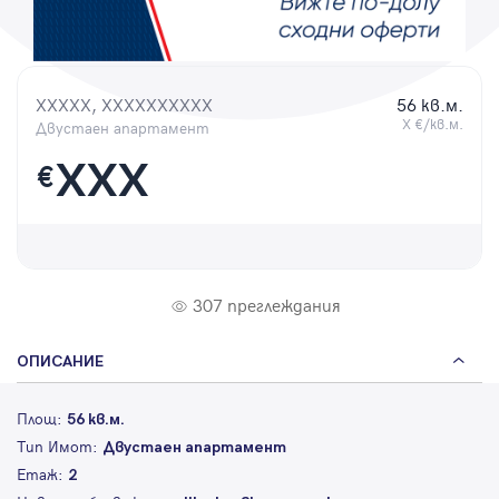
Парола
XXXXX, XXXXXXXXXX
56 кв.м.
X €/кв.м.
Двустаен апартамент
Вход с имейл
XXX
€
Забравена парола
Регистрация
307 преглеждания
ОПИСАНИЕ
Площ:
56 кв.м.
Тип Имот:
Двустаен апартамент
Етаж:
2