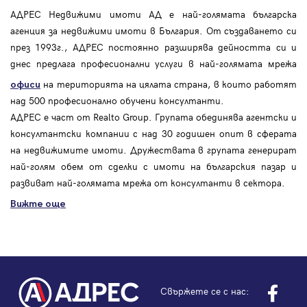
АДРЕС Недвижими имоти АД е най-голямата българска
агенция за недвижими имоти в България. От създаването си
през 1993г., АДРЕС постоянно разширява дейността си и
днес предлага професионални услуги в най-голямата мрежа
на територията на цялата страна, в които работят
офиси
над 500 професионално обучени консултанти.
АДРЕС е част от Realto Group. Групата обединява агентски и
консултантски компании с над 30 годишен опит в сферата
на недвижимите имоти. Дружествата в групата генерират
най-голям обем от сделки с имоти на българския пазар и
развиват най-голямата мрежа от консултанти в сектора.
Вижте още
Свържете се с нас: