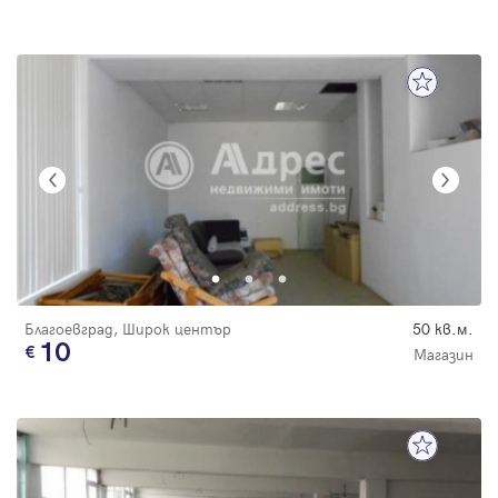
Благоевград, Широк център
50 кв.м.
10
Магазин