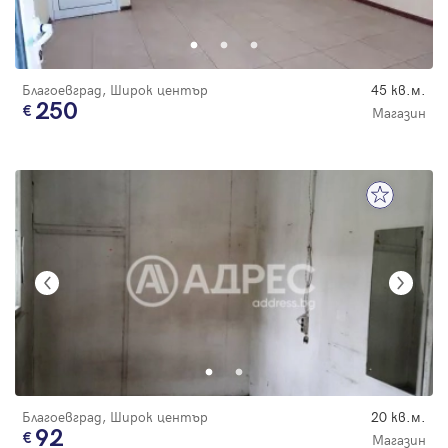
Парола
Благоевград, Широк център
45 кв.м.
250
Магазин
Вход с имейл
Забравена парола
Регистрация
Благоевград, Широк център
20 кв.м.
92
Магазин