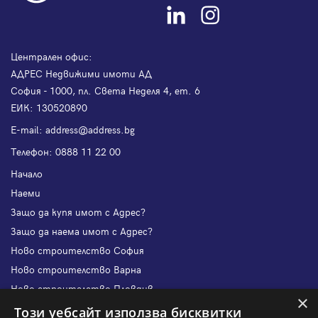
Централен офис:
АДРЕС Недвижими имоти АД
София - 1000, пл. Света Неделя 4, ет. 6
ЕИК: 130520890
Е-mail:
address@address.bg
Телефон:
0888 11 22 00
Начало
Наеми
Защо да купя имот с Адрес?
Защо да наема имот с Адрес?
Ново строителство София
Ново строителство Варна
Ново строителство Пловдив
×
Ново строителство Бургас
Този уебсайт използва бисквитки