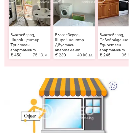
Благоевград,
Благоевград,
Благоевград,
Широк център
Широк център
Освобождение
Тристаен
Двустаен
Едностаен
апартамент
апартамент
апартамент
450
75 кв.м.
230
40 кв.м.
245
35 кв