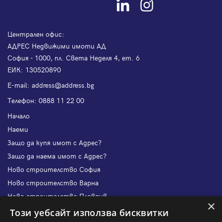
Централен офис:
АДРЕС Недвижими имоти АД
София - 1000, пл. Света Неделя 4, ет. 6
ЕИК: 130520890
Е-mail:
address@address.bg
Телефон:
0888 11 22 00
Начало
Наеми
Защо да купя имот с Адрес?
Защо да наема имот с Адрес?
Ново строителство София
Ново строителство Варна
Ново строителство Пловдив
×
Ново строителство Бургас
Този уебсайт използва бисквитки