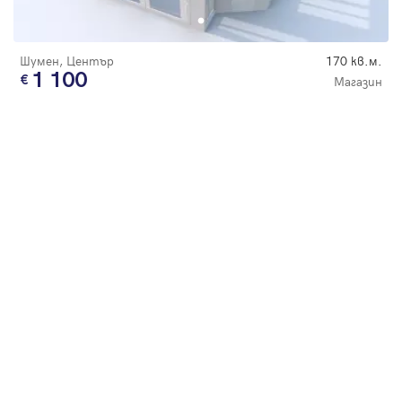
Парола
цена
Шумен, Център
170 кв.м.
1 100
Магазин
Вход с имейл
Забравена парола
Регистрация