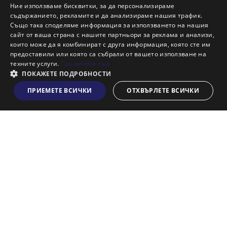
Защо да продам имот с Адрес?
Ние използваме бисквитки, за да персонализираме
Защо да отдам имот с Адрес?
съдържанието, рекламите и да анализираме нашия трафик.
Също така споделяме информация за използването на нашия
Наши офиси
сайт от ваша страна с нашите партньори за реклама и анализи,
Кариери
които може да я комбинират с друга информация, която сте им
предоставили или която са събрали от вашето използване на
Кои сме ние?
техните услуги.
Прочетете още
Франчайз
ПОКАЖЕТЕ ПОДРОБНОСТИ
Блог
ПРИЕМЕТЕ ВСИЧКИ
ОТХВЪРЛЕТЕ ВСИЧКИ
Виж на картата
Искаш ли да получаваш актуална информация за пазара
на недвижими имоти?
Абонирам се
НАЙ-ПОПУЛЯРНИ ТЪРСЕНИЯ: