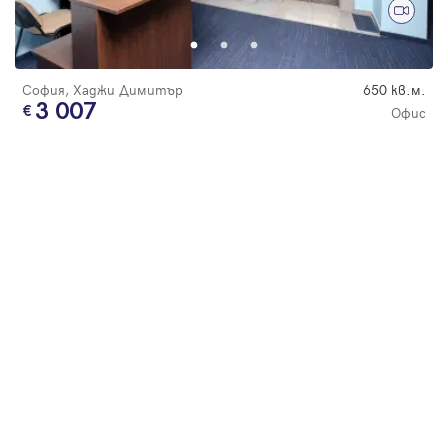
Парола
София, Хаджи Димитър
650 кв.м.
3 007
Офис
Вход с имейл
Забравена парола
Регистрация