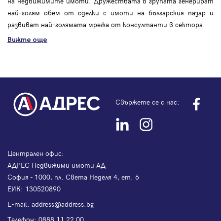
на недвижимите имоти. Дружествата в групата генерират
най-голям обем от сделки с имоти на българския пазар и
развиват най-голямата мрежа от консултанти в сектора.
Вижте още
Свържете се с нас:
Централен офис:
АДРЕС Недвижими имоти АД
София - 1000, пл. Света Неделя 4, ет. 6
ЕИК: 130520890
Е-mail:
address@address.bg
Телефон:
0888 11 22 00