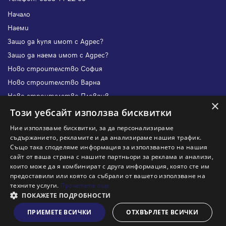
Начало
Наеми
Защо да купя имот с Адрес?
Защо да наема имот с Адрес?
Ново строителство София
Ново строителство Варна
Ново строителство Пловдив
×
Ново строителство Бургас
Този уебсайт използва бисквитки
Защо да продам имот с Адрес?
Ние използваме бисквитки, за да персонализираме
Защо да отдам имот с Адрес?
съдържанието, рекламите и да анализираме нашия трафик.
Също така споделяме информация за използването на нашия
Наши офиси
сайт от ваша страна с нашите партньори за реклама и анализи,
Кариери
които може да я комбинират с друга информация, която сте им
предоставили или която са събрали от вашето използване на
Кои сме ние?
техните услуги.
Прочетете още
Франчайз
ПОКАЖЕТЕ ПОДРОБНОСТИ
Блог
ПРИЕМЕТЕ ВСИЧКИ
ОТХВЪРЛЕТЕ ВСИЧКИ
Виж на картата
Искаш ли да получаваш актуална информация за пазара