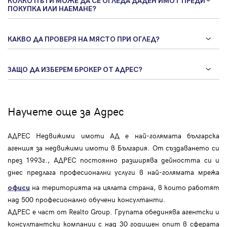
КОЛКО ПЪТИ МОЖЕ ДА СЕ ОГЛЕДА ДАДЕН ИМОТ ПРЕДИ
ПОКУПКА ИЛИ НАЕМАНЕ?
КАКВО ДА ПРОВЕРЯ НА МЯСТО ПРИ ОГЛЕД?
ЗАЩО ДА ИЗБЕРЕМ БРОКЕР ОТ АДРЕС?
Научете още за Адрес
АДРЕС Недвижими имоти АД е най-голямата българска
агенция за недвижими имоти в България. От създаването си
през 1993г., АДРЕС постоянно разширява дейността си и
днес предлага професионални услуги в най-голямата мрежа
на територията на цялата страна, в които работят
офиси
над 500 професионално обучени консултанти.
АДРЕС е част от Realto Group. Групата обединява агентски и
консултантски компании с над 30 годишен опит в сферата