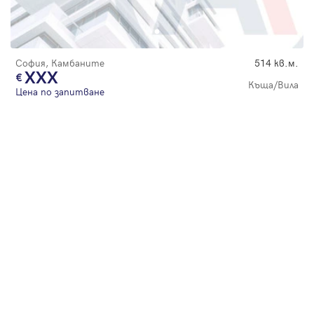
Парола
София, Камбаните
514 кв.м.
XXX
Къща/Вила
Цена по запитване
Вход с имейл
Забравена парола
Регистрация