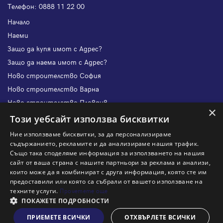
Телефон:
0888 11 22 00
Начало
Наеми
Защо да купя имот с Адрес?
Защо да наема имот с Адрес?
Ново строителство София
Ново строителство Варна
Ново строителство Пловдив
×
Ново строителство Бургас
Този уебсайт използва бисквитки
Защо да продам имот с Адрес?
Ние използваме бисквитки, за да персонализираме
Защо да отдам имот с Адрес?
съдържанието, рекламите и да анализираме нашия трафик.
Също така споделяме информация за използването на нашия
Наши офиси
сайт от ваша страна с нашите партньори за реклама и анализи,
Кариери
които може да я комбинират с друга информация, която сте им
предоставили или която са събрали от вашето използване на
Кои сме ние?
техните услуги.
Прочетете още
Франчайз
ПОКАЖЕТЕ ПОДРОБНОСТИ
Блог
ПРИЕМЕТЕ ВСИЧКИ
ОТХВЪРЛЕТЕ ВСИЧКИ
Виж на картата