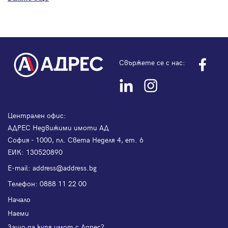
Свържете се с нас:
Централен офис:
АДРЕС Недвижими имоти АД
София - 1000, пл. Света Неделя 4, ет. 6
ЕИК: 130520890
Е-mail:
address@address.bg
Телефон:
0888 11 22 00
Начало
Наеми
Защо да купя имот с Адрес?