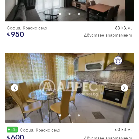
Парола
София, Красно село
83 кв.м.
950
Двустаен апартамент
Вход с имейл
Забравена парола
Регистрация
60 кв.м.
Новo
София, Красно село
600
Двустаен апартамент