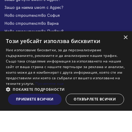
Защо да наема имот с Адрес?
Ново строителство София
Ново строителство Варна
Ново строителство Пловдив
×
Ново строителство Бургас
Този уебсайт използва бисквитки
Защо да продам имот с Адрес?
Ние използваме бисквитки, за да персонализираме
Защо да отдам имот с Адрес?
съдържанието, рекламите и да анализираме нашия трафик.
Също така споделяме информация за използването на нашия
Наши офиси
сайт от ваша страна с нашите партньори за реклама и анализи,
Кариери
които може да я комбинират с друга информация, която сте им
предоставили или която са събрали от вашето използване на
Кои сме ние?
техните услуги.
Прочетете още
Франчайз
ПОКАЖЕТЕ ПОДРОБНОСТИ
Блог
ПРИЕМЕТЕ ВСИЧКИ
ОТХВЪРЛЕТЕ ВСИЧКИ
Виж на картата
Искаш ли да получаваш актуална информация за пазара
на недвижими имоти?