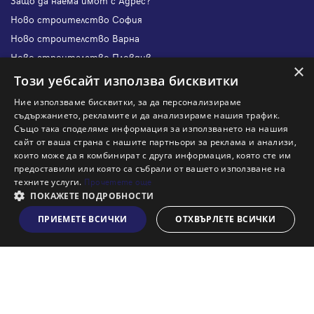
Защо да наема имот с Адрес?
Ново строителство София
Ново строителство Варна
Ново строителство Пловдив
×
Ново строителство Бургас
Този уебсайт използва бисквитки
Защо да продам имот с Адрес?
Ние използваме бисквитки, за да персонализираме
Защо да отдам имот с Адрес?
съдържанието, рекламите и да анализираме нашия трафик.
Също така споделяме информация за използването на нашия
Наши офиси
сайт от ваша страна с нашите партньори за реклама и анализи,
Кариери
които може да я комбинират с друга информация, която сте им
предоставили или която са събрали от вашето използване на
Кои сме ние?
техните услуги.
Прочетете още
Франчайз
ПОКАЖЕТЕ ПОДРОБНОСТИ
Блог
ПРИЕМЕТЕ ВСИЧКИ
ОТХВЪРЛЕТЕ ВСИЧКИ
Виж на картата
Искаш ли да получаваш актуална информация за пазара
на недвижими имоти?