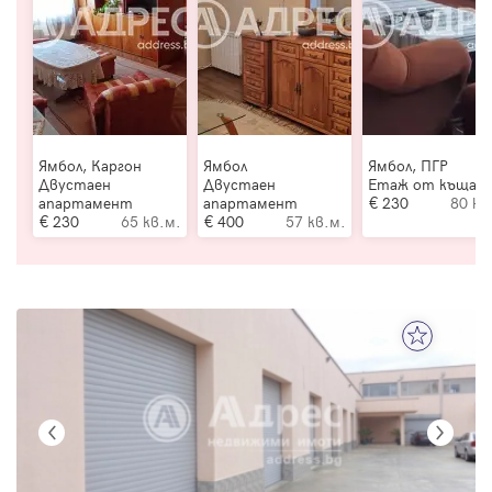
Ямбол, Каргон
Ямбол
Ямбол, ПГР
Двустаен
Двустаен
Етаж от къща
апартамент
апартамент
230
80 кв
230
65 кв.м.
400
57 кв.м.