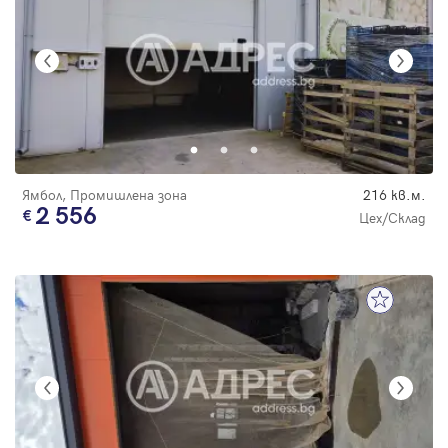
Ямбол, Промишлена зона
216 кв.м.
2 556
Цех/Склад