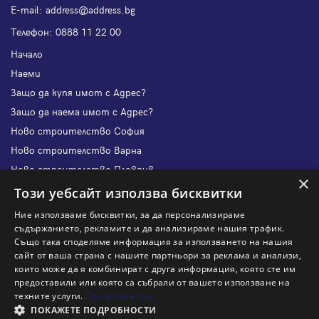
Е-mail:
address@address.bg
Телефон:
0888 11 22 00
Начало
Наеми
Защо да купя имот с Адрес?
Защо да наема имот с Адрес?
Ново строителство София
Ново строителство Варна
Ново строителство Пловдив
×
Ново строителство Бургас
Този уебсайт използва бисквитки
Защо да продам имот с Адрес?
Ние използваме бисквитки, за да персонализираме
Защо да отдам имот с Адрес?
съдържанието, рекламите и да анализираме нашия трафик.
Също така споделяме информация за използването на нашия
Наши офиси
сайт от ваша страна с нашите партньори за реклама и анализи,
Кариери
които може да я комбинират с друга информация, която сте им
предоставили или която са събрали от вашето използване на
Кои сме ние?
техните услуги.
Прочетете още
Франчайз
ПОКАЖЕТЕ ПОДРОБНОСТИ