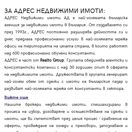
ЗА АДРЕС НЕДВИЖИМИ ИМОТИ:
АДРЕС Недвижими имоти АД е най-голямата българска
агенция за недвижими имоти в България. От създаването си
през 1993г., АДРЕС постоянно разширява дейността си и
днес предлага професионални услуги в най-голямата мрежа
офиси на територията на цялата страна, в които работят
над 600 професионално обучени консултанти.
АДРЕС е част от
Realto Group
. Групата обединява агентски и
консултантски компании с над 30 годишен опит в сферата
на недвижимите имоти. Дружествата в групата генерират
най-голям обем от сделки с имоти на българския пазар и
развиват най-голямата мрежа от консултанти в сектора.
Вижте още
Нашите брокери недвижими имоти, специализирали в
процеса на избор, договаряне и осъществяване на сделки с
имоти, ще ви съпътстват през целия процес - сравнение на
оферти, провеждане на огледи и преговори, запознаване и