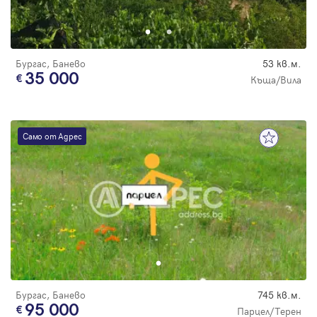
Парола
Бургас, Банево
53 кв.м.
35 000
Къща/Вила
Вход с имейл
Само от Адрес
Забравена парола
Регистрация
Бургас, Банево
745 кв.м.
95 000
Парцел/Терен