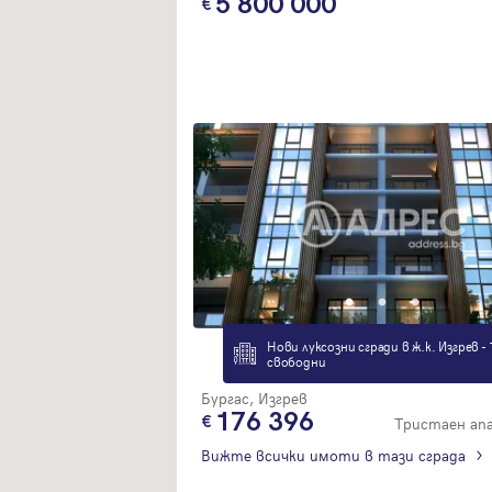
5 800 000
Нови луксозни сгради в ж.к. Изгрев - 
свободни
Бургас, Изгрев
176 396
Тристаен а
Вижте всички имоти в тази сграда