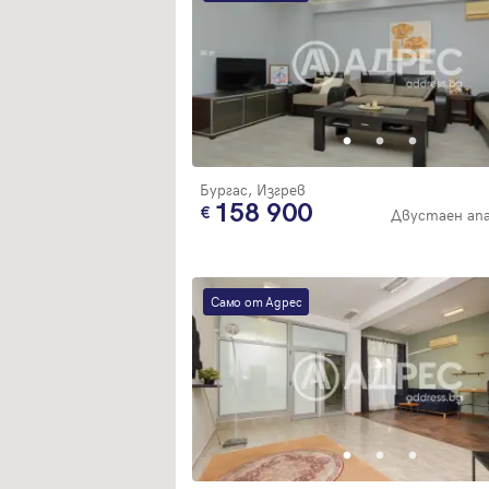
Бургас, Изгрев
158 900
Двустаен ап
Само от Адрес