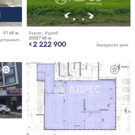
91 кв.м.
Бургас, Изгрев
20027 кв.м.
партамент
2 222 900
Земеделска земя