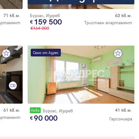
71 кв.м.
Бургас, Изгрев
63 кв.м.
159 500
партамент
Тристаен апартамент
164 000
Само от Адрес
61 кв.м.
41 кв.м.
Новo
Бургас, Изгрев
90 000
артамент
Гарсониера