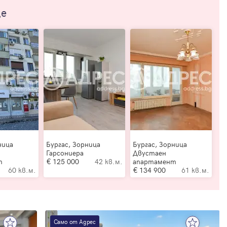
ще
ница
Бургас, Зорница
Бургас, Зорница
Гарсониера
Двустаен
т
125 000
42 кв.м.
апартамент
60 кв.м.
134 900
61 кв.м.
Само от Адрес