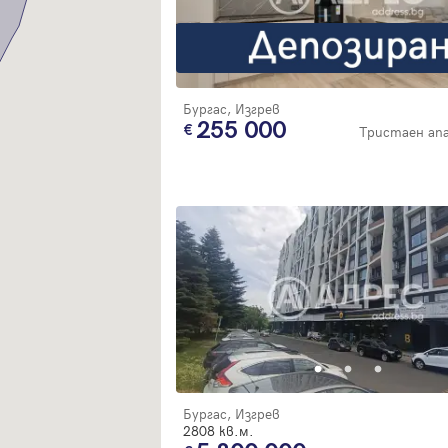
Благодарим ви! Очаквайте скоро да се свържем с вас!
регистрацията.
Имейл
Парола
Бургас, Изгрев
255 000
Тристаен а
Вход с имейл
Забравена парола
Регистрация
Бургас, Изгрев
2808 кв.м.