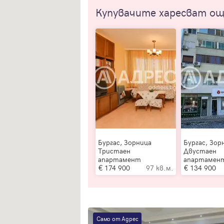
Купувачите харесват о
Бургас, Зорница
Бургас, Зор
Тристаен
Двустаен
апартамент
апартамен
174 900
97 кв.м.
134 900
Само от Адрес