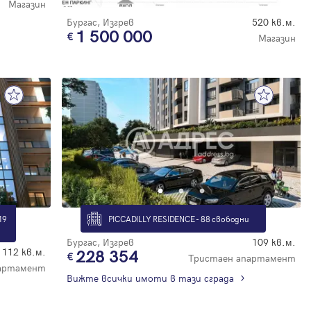
Магазин
Бургас, Изгрев
520 кв.м.
1 500 000
Магазин
19
PICCADILLY RESIDENCE - 88 свободни
Бургас, Изгрев
109 кв.м.
112 кв.м.
228 354
Тристаен апартамент
партамент
Вижте всички имоти в тази сграда