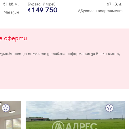
51 кв.м.
Бургас, Изгрев
67 кв.м.
149 750
Двустаен апартамент
Магазин
те оферти
възможност да получите детайлна информация за всеки имот,
е