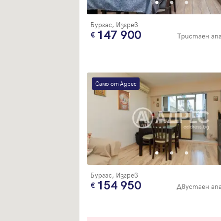
Бургас, Изгрев
147 900
Тристаен а
Само от Адрес
Бургас, Изгрев
154 950
Двустаен ап