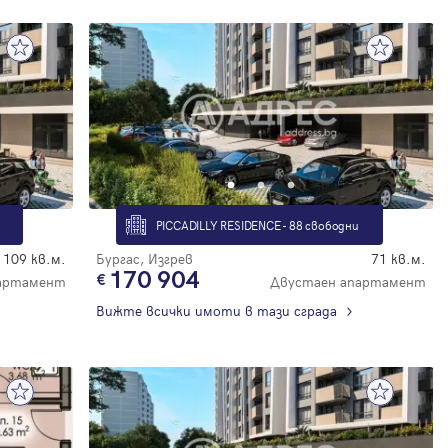
PICCADILLY RESIDENCE - 88 свободни
109 кв.м.
Бургас, Изгрев
71 кв.м.
170 904
партамент
Двустаен апартамент
Вижте всички имоти в тази сграда