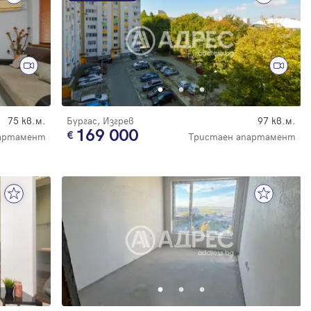
75 кв.м.
Бургас, Изгрев
97 кв.м.
169 000
артамент
Тристаен апартамент