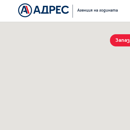
Начало
Резултати от търсене
Агенция на годината
Запа
История на търсенията