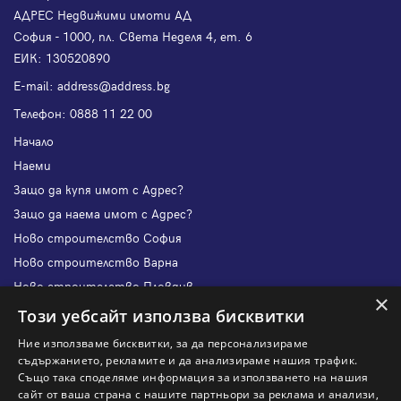
АДРЕС Недвижими имоти АД
София - 1000, пл. Света Неделя 4, ет. 6
ЕИК: 130520890
Е-mail:
address@address.bg
Телефон:
0888 11 22 00
Начало
Наеми
Защо да купя имот с Адрес?
Защо да наема имот с Адрес?
Ново строителство София
Ново строителство Варна
Ново строителство Пловдив
×
Ново строителство Бургас
Този уебсайт използва бисквитки
Защо да продам имот с Адрес?
Ние използваме бисквитки, за да персонализираме
Защо да отдам имот с Адрес?
съдържанието, рекламите и да анализираме нашия трафик.
Също така споделяме информация за използването на нашия
Наши офиси
сайт от ваша страна с нашите партньори за реклама и анализи,