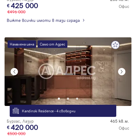
425 000
Офис
496 000
Вижте всички имоти в тази сграда
Намалена цена
Само от Адрес
Kandinski Residence - 4 свободни
Бургас, Лазур
465 кв.м.
420 000
Офис
500 000