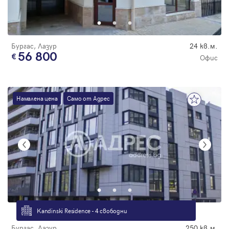
Парола
Бургас, Лазур
24 кв.м.
56 800
Офис
Вход с имейл
Намалена цена
Само от Адрес
Забравена парола
Регистрация
Kandinski Residence - 4 свободни
Бургас, Лазур
250 кв.м.