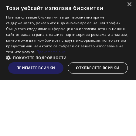
×
Този уебсайт използва бисквитки
Тук може да се запознаете и с местоположението на
Ние използваме бисквитки, за да персонализираме
.
офисите на АДРЕС
недвижими имоти
съдържанието, рекламите и да анализираме нашия трафик.
Също така споделяме информация за използването на нашия
сайт от ваша страна с нашите партньори за реклама и анализи,
които може да я комбинират с друга информация, която сте им
предоставили или която са събрали от вашето използване на
техните услуги.
Прочетете още
ПОКАЖЕТЕ ПОДРОБНОСТИ
Свържете се с нас:
ПРИЕМЕТЕ ВСИЧКИ
ОТХВЪРЛЕТЕ ВСИЧКИ
Виж на картата
Централен офис:
АДРЕС Недвижими имоти АД
София - 1000, пл. Света Неделя 4, ет. 6
ЕИК: 130520890
Е-mail:
address@address.bg