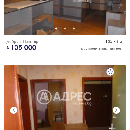
Парола
Вход с имейл
Добрич, Център
105 кв.м.
105 000
Тристаен апартамент
Забравена парола
Регистрация