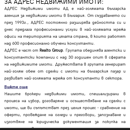
ЗА АДРЕС НЕДВИЖИМИ ИМОТИ:
АДРЕС Недвижими имоти АД е най-голямата българска
агенция за недвижими имоти в България. От създаването си
през 1993г., АДРЕС постоянно разширява дейността си и
днес предлага професионални услуги в най-голямата мрежа
офиси на територията на цялата страна, в които работят
над 600 професионално обучени консултанти.
АДРЕС е част от
Realto Group
. Групата обединява агентски и
консултантски компании с над 30 годишен опит в сферата
на недвижимите имоти. Дружествата в групата генерират
най-голям обем от сделки с имоти на българския пазар и
развиват най-голямата мрежа от консултанти в сектора.
Вижте още
Нашите брокери недвижими имоти, специализирали в
процеса на избор, договаряне и осъществяване на сделки с
имоти, ще ви съпътстват през целия процес - сравнение на
оферти, провеждане на огледи и преговори, запознаване и
изготвяне на юридическа документация за покупка на
мечтания от вас дом.