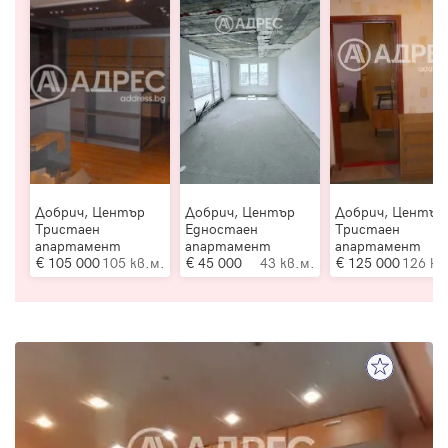
Добрич, Център
Добрич, Център
Добрич, Център
Тристаен
Едностаен
Тристаен
апартамент
апартамент
апартамент
105 000
105 кв.м.
45 000
43 кв.м.
125 000
126 кв