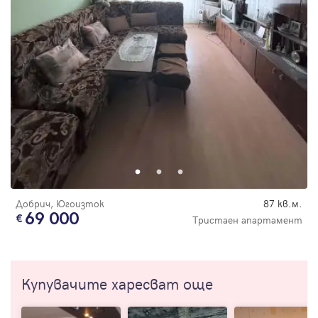
Добрич, Югоизток
87 кв.м.
69 000
Тристаен апартамент
Купувачите харесват още