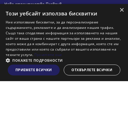
Ново строителство Пловдив
×
Ново строителство Бургас
Този уебсайт използва бисквитки
Защо да продам имот с Адрес?
Ние използваме бисквитки, за да персонализираме
Защо да отдам имот с Адрес?
съдържанието, рекламите и да анализираме нашия трафик.
Също така споделяме информация за използването на нашия
Наши офиси
сайт от ваша страна с нашите партньори за реклама и анализи,
Кариери
които може да я комбинират с друга информация, която сте им
предоставили или която са събрали от вашето използване на
Кои сме ние?
техните услуги.
Прочетете още
Франчайз
ПОКАЖЕТЕ ПОДРОБНОСТИ
Блог
ПРИЕМЕТЕ ВСИЧКИ
ОТХВЪРЛЕТЕ ВСИЧКИ
Виж на картата
Искаш ли да получаваш актуална информация за пазара
на недвижими имоти?
Абонирам се