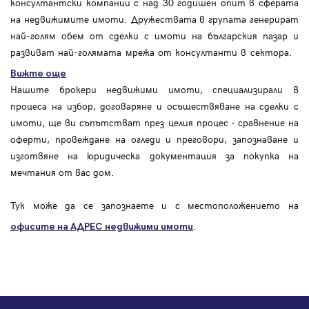
консултантски компании с над 30 годишен опит в сферата
на недвижимите имоти. Дружествата в групата генерират
най-голям обем от сделки с имоти на българския пазар и
развиват най-голямата мрежа от консултанти в сектора.
Вижте още
Нашите брокери недвижими имоти, специализирали в
процеса на избор, договаряне и осъществяване на сделки с
имоти, ще ви съпътстват през целия процес - сравнение на
оферти, провеждане на огледи и преговори, запознаване и
изготвяне на юридическа документация за покупка на
мечтания от вас дом.
Тук може да се запознаете и с местоположението на
.
офисите на АДРЕС
недвижими имоти