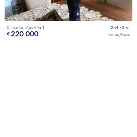
Парола
Хасково, Дружба 1
334 кв.м.
220 000
Къща/Вила
Вход с имейл
Забравена парола
Регистрация