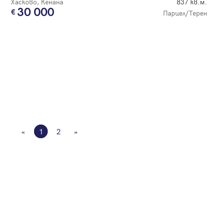
Хасково, Кенана
837 кв.м.
30 000
Парцел/Терен
«
1
2
»