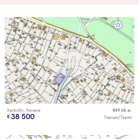
Хасково, Кенана
849 кв.м.
38 500
Парцел/Терен