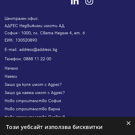
Централен офис:
АДРЕС Недвижими имоти АД
София - 1000, пл. Света Неделя 4, ет. 6
ЕИК: 130520890
Е-mail:
address@address.bg
Телефон:
0888 11 22 00
Начало
Наеми
Защо да купя имот с Адрес?
Защо да наема имот с Адрес?
Ново строителство София
Ново строителство Варна
Ново строителство Пловдив
×
Ново строителство Бургас
Този уебсайт използва бисквитки
Защо да продам имот с Адрес?