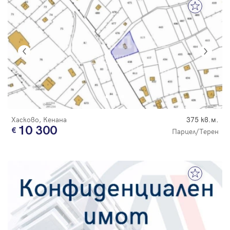
Хасково, Кенана
375 кв.м.
10 300
Парцел/Терен