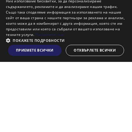
Ние използваме бисквитки, за да персонализираме
Защо да отдам имот с Адрес?
съдържанието, рекламите и да анализираме нашия трафик.
Също така споделяме информация за използването на нашия
Наши офиси
сайт от ваша страна с нашите партньори за реклама и анализи,
Кариери
които може да я комбинират с друга информация, която сте им
предоставили или която са събрали от вашето използване на
Кои сме ние?
техните услуги.
Прочетете още
Франчайз
ПОКАЖЕТЕ ПОДРОБНОСТИ
Блог
ПРИЕМЕТЕ ВСИЧКИ
ОТХВЪРЛЕТЕ ВСИЧКИ
Виж на картата
Искаш ли да получаваш актуална информация за пазара
на недвижими имоти?
Абонирам се
НАЙ-ПОПУЛЯРНИ ТЪРСЕНИЯ: