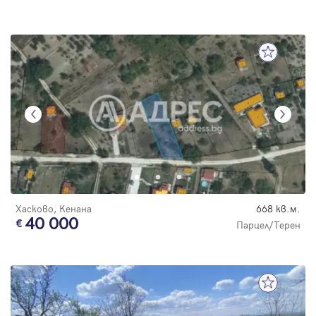
Хасково, Кенана
668 кв.м.
40 000
Парцел/Терен