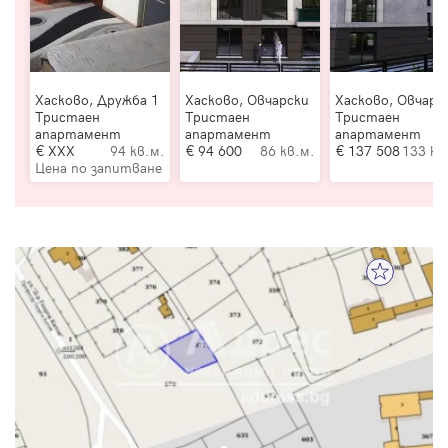
Хасково, Дружба 1
Хасково, Овчарски
Хасково, Овчарс
Тристаен
Тристаен
Тристаен
апартамент
апартамент
апартамент
XXX
94 кв.м.
94 600
86 кв.м.
137 508
133 кв
Цена по запитване