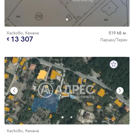
Хасково, Кенана
519 кв.м.
13 307
Парцел/Терен
Хасково, Кенана