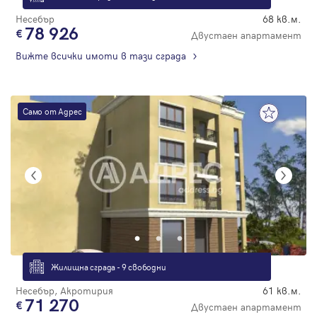
Несебър
68 кв.м.
78 926
Двустаен апартамент
Вижте всички имоти в тази сграда
Само от Адрес
Жилищна сграда - 9 свободни
Несебър, Акротирия
61 кв.м.
71 270
Двустаен апартамент