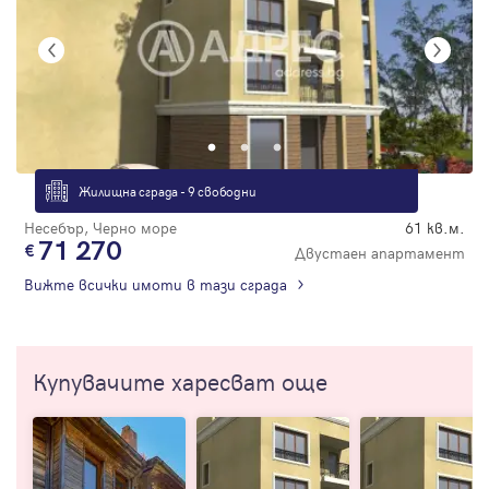
Жилищна сграда - 9 свободни
Несебър, Черно море
61 кв.м.
71 270
Двустаен апартамент
Вижте всички имоти в тази сграда
Купувачите харесват още