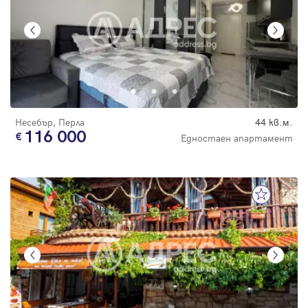
Несебър, Перла
44 кв.м.
116 000
Едностаен апартамент