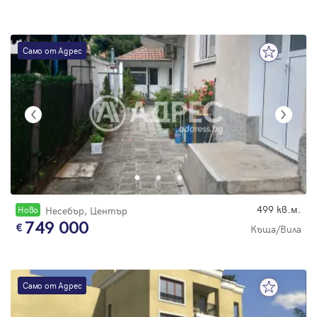
Само от Адрес
499 кв.м.
Новo
Несебър, Център
749 000
Къща/Вила
Само от Адрес