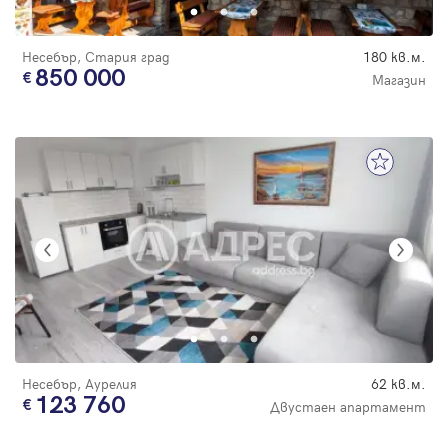
Несебър, Стария град
180 кв.м.
850 000
Магазин
Несебър, Аурелия
62 кв.м.
123 760
Двустаен апартамент