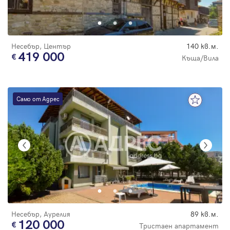
Парола
Несебър, Център
140 кв.м.
419 000
Къща/Вила
Вход с имейл
Само от Адрес
Забравена парола
Регистрация
Несебър, Аурелия
89 кв.м.
120 000
Тристаен апартамент