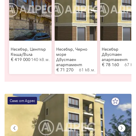
Несебър, Център
Несебър, Черно
Несебър
Къща/Вила
море
Двустаен
419 000
140 кв.м.
Двустаен
апартамент
апартамент
78 160
67 кв
71 270
61 кв.м.
Само от Адрес