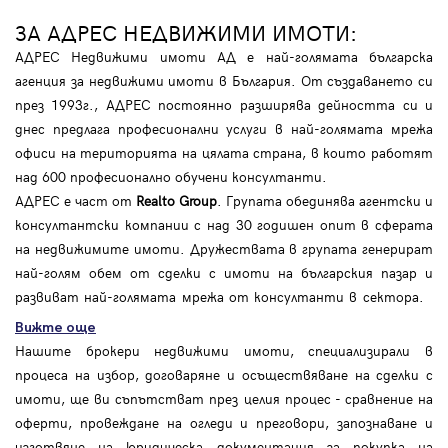
ЗА АДРЕС НЕДВИЖИМИ ИМОТИ:
АДРЕС Недвижими имоти АД е най-голямата българска
агенция за недвижими имоти в България. От създаването си
през 1993г., АДРЕС постоянно разширява дейността си и
днес предлага професионални услуги в най-голямата мрежа
офиси на територията на цялата страна, в които работят
над 600 професионално обучени консултанти.
АДРЕС е част от
Realto Group
. Групата обединява агентски и
консултантски компании с над 30 годишен опит в сферата
на недвижимите имоти. Дружествата в групата генерират
най-голям обем от сделки с имоти на българския пазар и
развиват най-голямата мрежа от консултанти в сектора.
Вижте още
Нашите брокери недвижими имоти, специализирали в
процеса на избор, договаряне и осъществяване на сделки с
имоти, ще ви съпътстват през целия процес - сравнение на
оферти, провеждане на огледи и преговори, запознаване и
изготвяне на юридическа документация за покупка на