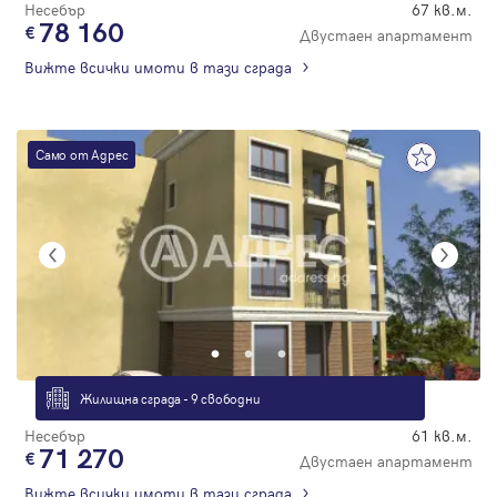
Несебър
67 кв.м.
78 160
Двустаен апартамент
Вижте всички имоти в тази сграда
Само от Адрес
Жилищна сграда - 9 свободни
Несебър
61 кв.м.
71 270
Двустаен апартамент
Вижте всички имоти в тази сграда