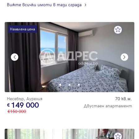
Вижте всички имоти в тази сграда
Намалена цена
Несебър, Аурелия
70 кв.м.
149 000
Двустаен апартамент
150 000