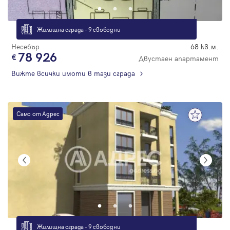
Жилищна сграда - 9 свободни
Несебър
68 кв.м.
78 926
Двустаен апартамент
Вижте всички имоти в тази сграда
Само от Адрес
Жилищна сграда - 9 свободни