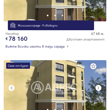
Жилищна сграда - 9 свободни
Несебър
67 кв.м.
78 160
Двустаен апартамент
Вижте всички имоти в тази сграда
Само от Адрес