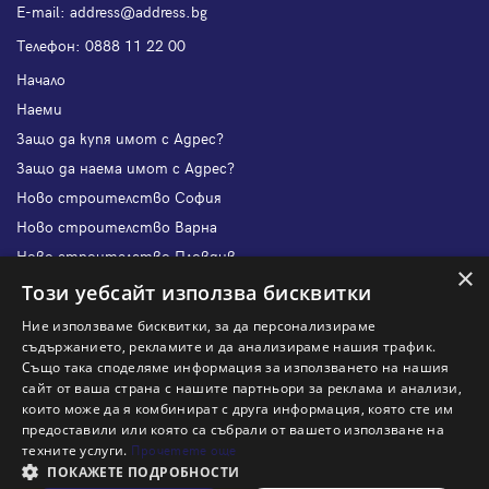
Е-mail:
address@address.bg
Телефон:
0888 11 22 00
Начало
Наеми
Защо да купя имот с Адрес?
Защо да наема имот с Адрес?
Ново строителство София
Ново строителство Варна
Ново строителство Пловдив
×
Ново строителство Бургас
Този уебсайт използва бисквитки
Защо да продам имот с Адрес?
Ние използваме бисквитки, за да персонализираме
Защо да отдам имот с Адрес?
съдържанието, рекламите и да анализираме нашия трафик.
Също така споделяме информация за използването на нашия
Наши офиси
сайт от ваша страна с нашите партньори за реклама и анализи,
Кариери
които може да я комбинират с друга информация, която сте им
предоставили или която са събрали от вашето използване на
Кои сме ние?
техните услуги.
Прочетете още
Франчайз
ПОКАЖЕТЕ ПОДРОБНОСТИ