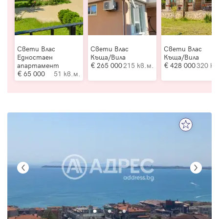
Свети Влас
Свети Влас
Свети Влас
Едностаен
Къща/Вила
Къща/Вила
апартамент
265 000
215 кв.м.
428 000
320 кв
65 000
51 кв.м.