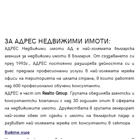
ЗА АДРЕС НЕДВИЖИМИ ИМОТИ:
АДРЕС Недвижими имоти АД е най-голямата българска
агенция за недвижими имоти в България. От създаването си
през 1993г., АДРЕС постоянно разширява дейността си и
днес предлага професионални услуги в най-голямата мрежа
офиси на територията на цялата страна, в които работят
над 600 професионално обучени консултанти.
АДРЕС е част от
Realto Group
. Групата обединява агентски и
консултантски компании с над 30 годишен опит в сферата
на недвижимите имоти. Дружествата в групата генерират
най-голям обем от сделки с имоти на българския пазар и
развиват най-голямата мрежа от консултанти в сектора.
Вижте още