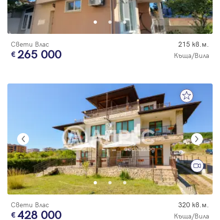
Парола
Свети Влас
215 кв.м.
265 000
Къща/Вила
Вход с имейл
Забравена парола
Регистрация
Свети Влас
320 кв.м.
428 000
Къща/Вила