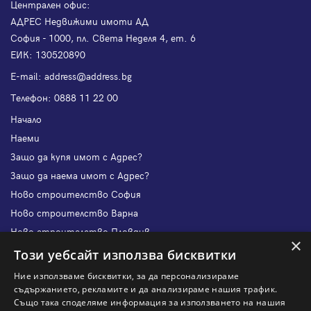
Централен офис:
АДРЕС Недвижими имоти АД
София - 1000, пл. Света Неделя 4, ет. 6
ЕИК: 130520890
Е-mail:
address@address.bg
Телефон:
0888 11 22 00
Начало
Наеми
Защо да купя имот с Адрес?
Защо да наема имот с Адрес?
Ново строителство София
Ново строителство Варна
Ново строителство Пловдив
×
Ново строителство Бургас
Този уебсайт използва бисквитки
Защо да продам имот с Адрес?
Ние използваме бисквитки, за да персонализираме
Защо да отдам имот с Адрес?
съдържанието, рекламите и да анализираме нашия трафик.
Също така споделяме информация за използването на нашия
Наши офиси