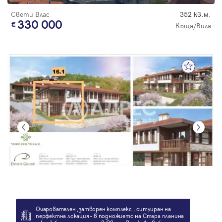
Свети Влас
352 кв.м.
330 000
Къща/Вила
Очарователен ,затворен комплекс , ситуиран на
перфектна локация – в подножието на Стара планина