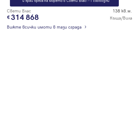
и край брега на морето в Свети Влас! - 1 свободни
Свети Влас
138 кв.м.
314 868
Къща/Вила
Вижте всички имоти в тази сграда