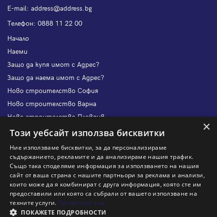
Е-mail:
address@address.bg
Телефон:
0888 11 22 00
Начало
Наеми
Защо да купя имот с Адрес?
Защо да наема имот с Адрес?
Ново строителство София
Ново строителство Варна
Ново строителство Пловдив
×
Ново строителство Бургас
Този уебсайт използва бисквитки
Защо да продам имот с Адрес?
Ние използваме бисквитки, за да персонализираме
Защо да отдам имот с Адрес?
съдържанието, рекламите и да анализираме нашия трафик.
Също така споделяме информация за използването на нашия
Наши офиси
сайт от ваша страна с нашите партньори за реклама и анализи,
Кариери
които може да я комбинират с друга информация, която сте им
предоставили или която са събрали от вашето използване на
Кои сме ние?
техните услуги.
Прочетете още
Франчайз
ПОКАЖЕТЕ ПОДРОБНОСТИ