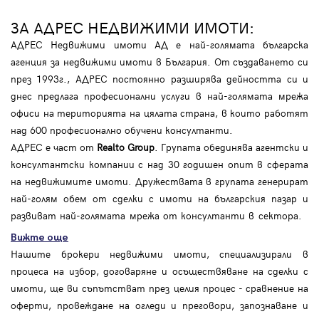
ЗА АДРЕС НЕДВИЖИМИ ИМОТИ:
АДРЕС Недвижими имоти АД е най-голямата българска
агенция за недвижими имоти в България. От създаването си
през 1993г., АДРЕС постоянно разширява дейността си и
днес предлага професионални услуги в най-голямата мрежа
офиси на територията на цялата страна, в които работят
над 600 професионално обучени консултанти.
АДРЕС е част от
Realto Group
. Групата обединява агентски и
консултантски компании с над 30 годишен опит в сферата
на недвижимите имоти. Дружествата в групата генерират
най-голям обем от сделки с имоти на българския пазар и
развиват най-голямата мрежа от консултанти в сектора.
Вижте още
Нашите брокери недвижими имоти, специализирали в
процеса на избор, договаряне и осъществяване на сделки с
имоти, ще ви съпътстват през целия процес - сравнение на
оферти, провеждане на огледи и преговори, запознаване и