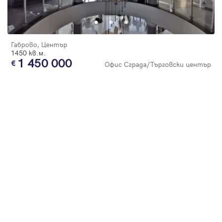
Парола
цена
Габрово, Център
1450 кв.м.
1 450 000
Офис Сграда/Търговски център
Вход с имейл
Забравена парола
Регистрация