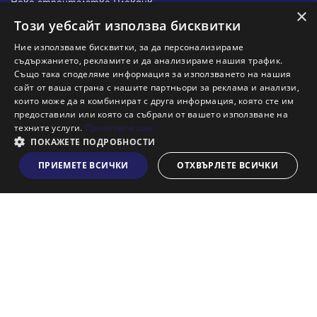
Ново строителство Пловдив
×
Ново строителство Бургас
Този уебсайт използва бисквитки
Защо да продам имот с Адрес?
Ние използваме бисквитки, за да персонализираме
Защо да отдам имот с Адрес?
съдържанието, рекламите и да анализираме нашия трафик.
Също така споделяме информация за използването на нашия
Наши офиси
сайт от ваша страна с нашите партньори за реклама и анализи,
Кариери
които може да я комбинират с друга информация, която сте им
предоставили или която са събрали от вашето използване на
Кои сме ние?
техните услуги.
Прочетете още
Франчайз
ПОКАЖЕТЕ ПОДРОБНОСТИ
Блог
ПРИЕМЕТЕ ВСИЧКИ
ОТХВЪРЛЕТЕ ВСИЧКИ
Виж на картата
Искаш ли да получаваш актуална информация за пазара
на недвижими имоти?
Абонирам се