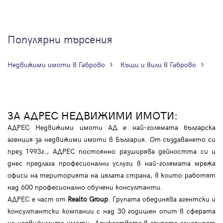
Популярни търсения
Недвижими имоти в Габрово
Къщи и вили в Габрово
ЗА АДРЕС НЕДВИЖИМИ ИМОТИ:
АДРЕС Недвижими имоти АД е най-голямата българска
агенция за недвижими имоти в България. От създаването си
през 1993г., АДРЕС постоянно разширява дейността си и
днес предлага професионални услуги в най-голямата мрежа
офиси на територията на цялата страна, в които работят
над 600 професионално обучени консултанти.
АДРЕС е част от
Realto Group
. Групата обединява агентски и
консултантски компании с над 30 годишен опит в сферата
на недвижимите имоти. Дружествата в групата генерират