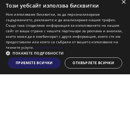
×
Ново строителство Бургас
Този уебсайт използва бисквитки
Защо да продам имот с Адрес?
Ние използваме бисквитки, за да персонализираме
Защо да отдам имот с Адрес?
съдържанието, рекламите и да анализираме нашия трафик.
Също така споделяме информация за използването на нашия
Наши офиси
сайт от ваша страна с нашите партньори за реклама и анализи,
Кариери
които може да я комбинират с друга информация, която сте им
предоставили или която са събрали от вашето използване на
Кои сме ние?
техните услуги.
Прочетете още
Франчайз
ПОКАЖЕТЕ ПОДРОБНОСТИ
Блог
ПРИЕМЕТЕ ВСИЧКИ
ОТХВЪРЛЕТЕ ВСИЧКИ
Виж на картата
Искаш ли да получаваш актуална информация за пазара
на недвижими имоти?
Абонирам се