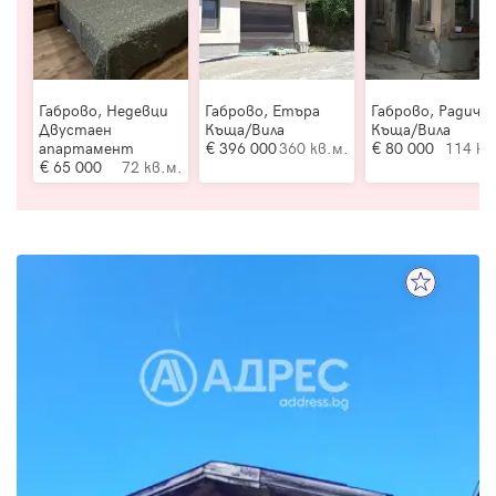
Габрово, Недевци
Габрово, Етъра
Габрово, Радиче
Двустаен
Къща/Вила
Къща/Вила
апартамент
396 000
360 кв.м.
80 000
114 кв
65 000
72 кв.м.