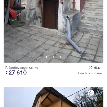
Габрово, Дядо Дянко
60 кв.м.
27 610
Етаж от къща