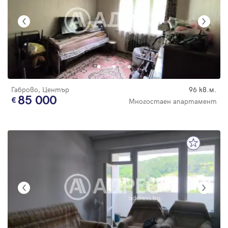
Габрово, Център
96 кв.м.
85 000
Многостаен апартамент