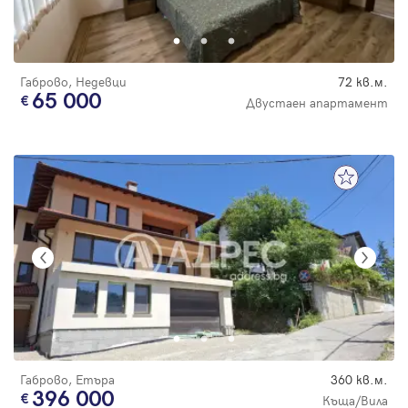
Парола
Габрово, Недевци
72 кв.м.
65 000
Двустаен апартамент
Вход с имейл
Забравена парола
Регистрация
Габрово, Етъра
360 кв.м.
396 000
Къща/Вила