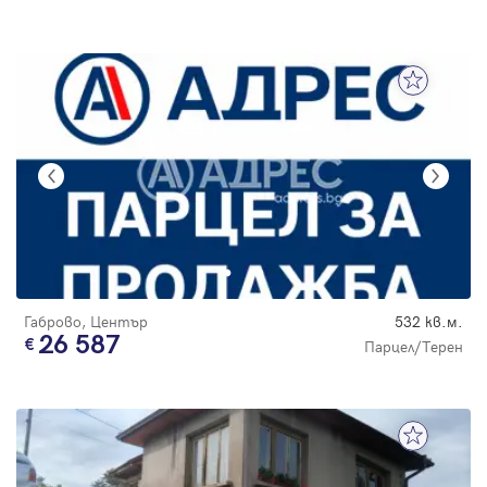
Габрово, Център
532 кв.м.
26 587
Парцел/Терен