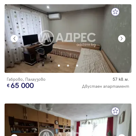
Габрово, Палаузово
57 кв.м.
65 000
Двустаен апартамент