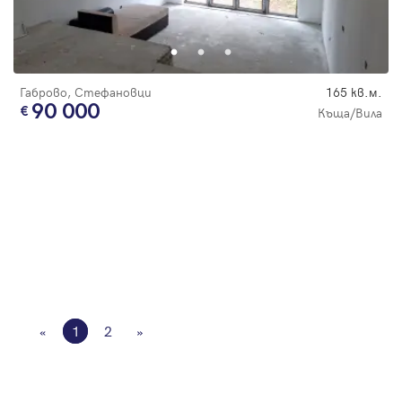
Габрово, Стефановци
165 кв.м.
90 000
Къща/Вила
«
1
2
»