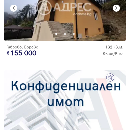
Габрово, Борово
132 кв.м.
155 000
Къща/Вила