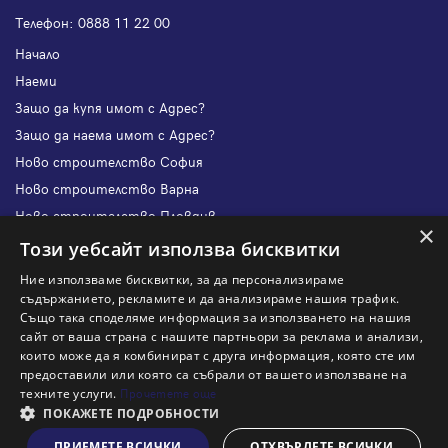
Телефон:
0888 11 22 00
Начало
Наеми
Защо да купя имот с Адрес?
Защо да наема имот с Адрес?
Ново строителство София
Ново строителство Варна
Ново строителство Пловдив
×
Ново строителство Бургас
Този уебсайт използва бисквитки
Защо да продам имот с Адрес?
Ние използваме бисквитки, за да персонализираме
Защо да отдам имот с Адрес?
съдържанието, рекламите и да анализираме нашия трафик.
Също така споделяме информация за използването на нашия
Наши офиси
сайт от ваша страна с нашите партньори за реклама и анализи,
Кариери
които може да я комбинират с друга информация, която сте им
предоставили или която са събрали от вашето използване на
Кои сме ние?
техните услуги.
Прочетете още
Франчайз
ПОКАЖЕТЕ ПОДРОБНОСТИ
Блог
ПРИЕМЕТЕ ВСИЧКИ
ОТХВЪРЛЕТЕ ВСИЧКИ