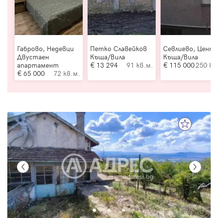
Габрово, Недевци
Петко Славейков
Севлиево, Цент
Двустаен
Къща/Вила
Къща/Вила
апартамент
13 294
91 кв.м.
115 000
250 кв
65 000
72 кв.м.