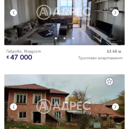
Габрово, Младост
63 кв.м.
47 000
Тристаен апартамент