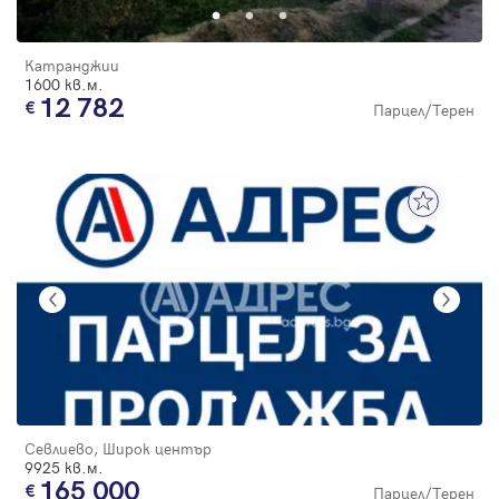
Катранджии
1600 кв.м.
12 782
Парцел/Терен
Севлиево, Широк център
9925 кв.м.
165 000
Парцел/Терен