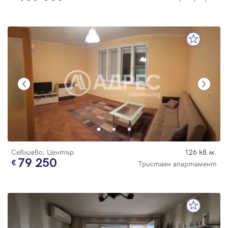
Севлиево, Център
126 кв.м.
79 250
Тристаен апартамент