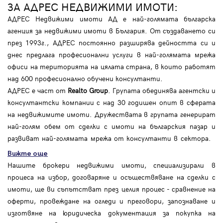
ЗА АДРЕС НЕДВИЖИМИ ИМОТИ:
АДРЕС Недвижими имоти АД е най-голямата българска
агенция за недвижими имоти в България. От създаването си
през 1993г., АДРЕС постоянно разширява дейността си и
днес предлага професионални услуги в най-голямата мрежа
офиси на територията на цялата страна, в които работят
над 600 професионално обучени консултанти.
АДРЕС е част от
Realto Group
. Групата обединява агентски и
консултантски компании с над 30 годишен опит в сферата
на недвижимите имоти. Дружествата в групата генерират
най-голям обем от сделки с имоти на българския пазар и
развиват най-голямата мрежа от консултанти в сектора.
Вижте още
Нашите брокери недвижими имоти, специализирали в
процеса на избор, договаряне и осъществяване на сделки с
имоти, ще ви съпътстват през целия процес - сравнение на
оферти, провеждане на огледи и преговори, запознаване и
изготвяне на юридическа документация за покупка на