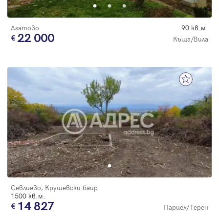
Агатово
90 кв.м.
22 000
Къща/Вила
Севлиево, Крушевски баир
1500 кв.м.
14 827
Парцел/Терен