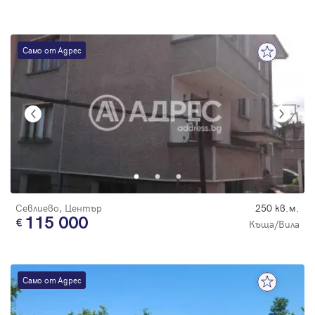
Само от Адрес
Севлиево, Център
250 кв.м.
115 000
Къща/Вила
Само от Адрес