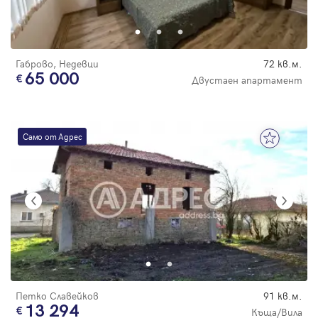
Парола
Габрово, Недевци
72 кв.м.
65 000
Двустаен апартамент
Вход с имейл
Само от Адрес
Забравена парола
Регистрация
Петко Славейков
91 кв.м.
13 294
Къща/Вила