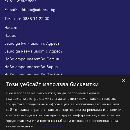
ЕИК: 130520890
Е-mail:
address@address.bg
Телефон:
0888 11 22 00
Начало
Наеми
Защо да купя имот с Адрес?
Защо да наема имот с Адрес?
Ново строителство София
Ново строителство Варна
Ново строителство Пловдив
×
Ново строителство Бургас
Този уебсайт използва бисквитки
Защо да продам имот с Адрес?
Ние използваме бисквитки, за да персонализираме
Защо да отдам имот с Адрес?
съдържанието, рекламите и да анализираме нашия трафик.
Също така споделяме информация за използването на нашия
Наши офиси
сайт от ваша страна с нашите партньори за реклама и анализи,
Кариери
които може да я комбинират с друга информация, която сте им
предоставили или която са събрали от вашето използване на
Кои сме ние?
техните услуги.
Прочетете още
Франчайз