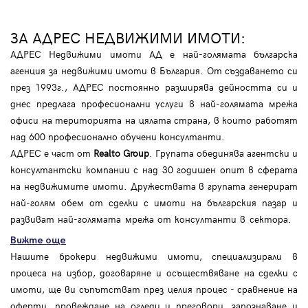
ЗА АДРЕС НЕДВИЖИМИ ИМОТИ:
АДРЕС Недвижими имоти АД е най-голямата българска
агенция за недвижими имоти в България. От създаването си
през 1993г., АДРЕС постоянно разширява дейността си и
днес предлага професионални услуги в най-голямата мрежа
офиси на територията на цялата страна, в които работят
над 600 професионално обучени консултанти.
АДРЕС е част от
Realto Group
. Групата обединява агентски и
консултантски компании с над 30 годишен опит в сферата
на недвижимите имоти. Дружествата в групата генерират
най-голям обем от сделки с имоти на българския пазар и
развиват най-голямата мрежа от консултанти в сектора.
Вижте още
Нашите брокери недвижими имоти, специализирали в
процеса на избор, договаряне и осъществяване на сделки с
имоти, ще ви съпътстват през целия процес - сравнение на
оферти, провеждане на огледи и преговори, запознаване и