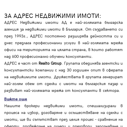
ЗА АДРЕС НЕДВИЖИМИ ИМОТИ:
АДРЕС Недвижими имоти АД е най-голямата българска
агенция за недвижими имоти в България. От създаването си
през 1993г., АДРЕС постоянно разширява дейността си и
днес предлага професионални услуги в най-голямата мрежа
офиси на територията на цялата страна, в които работят
над 600 професионално обучени консултанти.
АДРЕС е част от
Realto Group
. Групата обединява агентски и
консултантски компании с над 30 годишен опит в сферата
на недвижимите имоти. Дружествата в групата генерират
най-голям обем от сделки с имоти на българския пазар и
развиват най-голямата мрежа от консултанти в сектора.
Вижте още
Нашите брокери недвижими имоти, специализирали в
процеса на избор, договаряне и осъществяване на сделки с
имоти, ще ви съпътстват през целия процес - сравнение на
оферти, провеждане на огледи и преговори, запознаване и