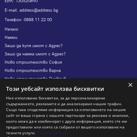
ЕИК: 130520890
Е-mail:
address@address.bg
Телефон:
0888 11 22 00
Начало
Наеми
Защо да купя имот с Адрес?
Защо да наема имот с Адрес?
Ново строителство София
Ново строителство Варна
Ново строителство Пловдив
×
Ново строителство Бургас
Този уебсайт използва бисквитки
Защо да продам имот с Адрес?
Ние използваме бисквитки, за да персонализираме
Защо да отдам имот с Адрес?
съдържанието, рекламите и да анализираме нашия трафик.
Също така споделяме информация за използването на нашия
Наши офиси
сайт от ваша страна с нашите партньори за реклама и анализи,
Кариери
които може да я комбинират с друга информация, която сте им
предоставили или която са събрали от вашето използване на
Кои сме ние?
техните услуги.
Прочетете още
Франчайз