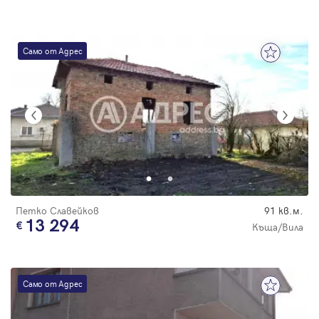
Само от Адрес
Петко Славейков
91 кв.м.
13 294
Къща/Вила
Само от Адрес