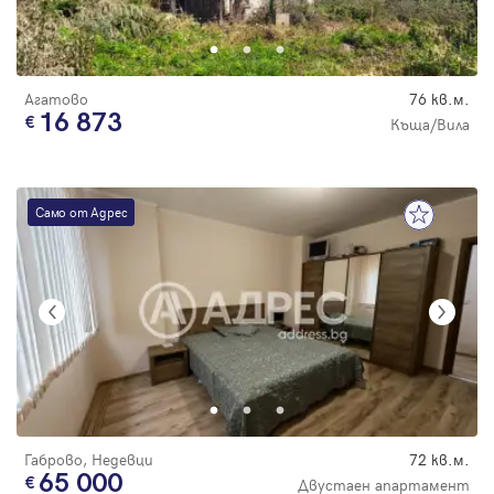
Парола
Агатово
76 кв.м.
16 873
Къща/Вила
Вход с имейл
Само от Адрес
Забравена парола
Регистрация
Габрово, Недевци
72 кв.м.
65 000
Двустаен апартамент