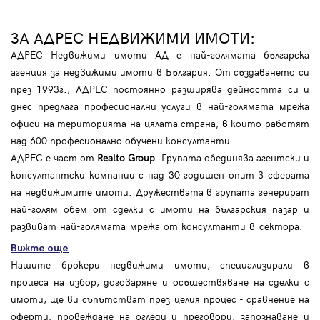
ЗА АДРЕС НЕДВИЖИМИ ИМОТИ:
АДРЕС Недвижими имоти АД е най-голямата българска
агенция за недвижими имоти в България. От създаването си
през 1993г., АДРЕС постоянно разширява дейността си и
днес предлага професионални услуги в най-голямата мрежа
офиси на територията на цялата страна, в които работят
над 600 професионално обучени консултанти.
АДРЕС е част от
Realto Group
. Групата обединява агентски и
консултантски компании с над 30 годишен опит в сферата
на недвижимите имоти. Дружествата в групата генерират
най-голям обем от сделки с имоти на българския пазар и
развиват най-голямата мрежа от консултанти в сектора.
Вижте още
Нашите брокери недвижими имоти, специализирали в
процеса на избор, договаряне и осъществяване на сделки с
имоти, ще ви съпътстват през целия процес - сравнение на
оферти, провеждане на огледи и преговори, запознаване и