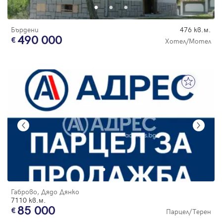
Бърдени
476 кв.м.
490 000
Хотел/Мотел
Габрово, Дядо Дянко
7110 кв.м.
85 000
Парцел/Терен