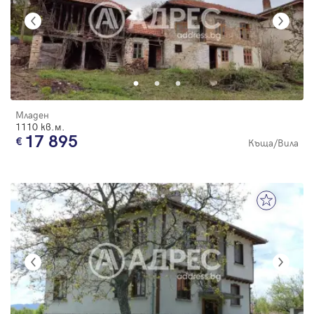
Младен
1110 кв.м.
17 895
Къща/Вила