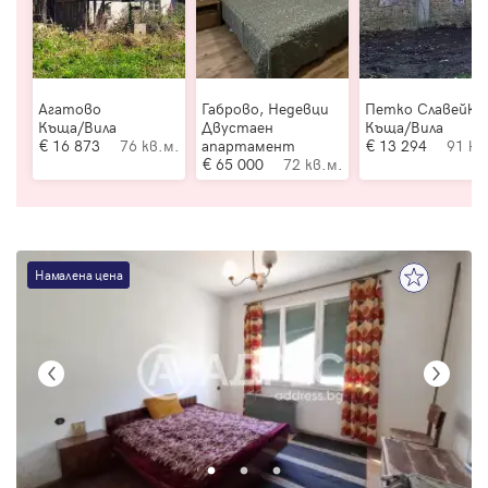
Агатово
Габрово, Недевци
Петко Славейко
Къща/Вила
Двустаен
Къща/Вила
16 873
76 кв.м.
апартамент
13 294
91 кв
65 000
72 кв.м.
Намалена цена