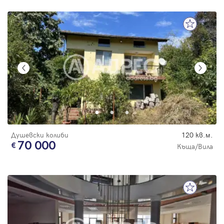
Душевски колиби
120 кв.м.
70 000
Къща/Вила