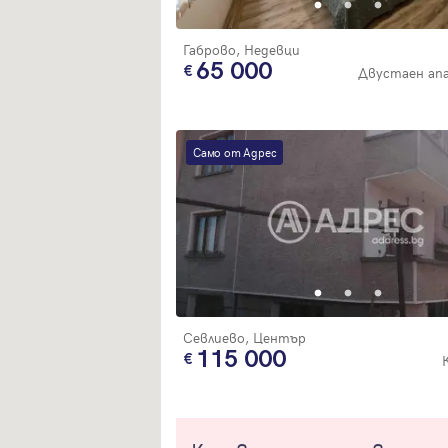
Габрово, Недевци
65 000
Двустаен ап
Само от Адрес
Севлиево, Център
115 000