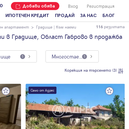
Вход
Регистрация
00
Добави обява
ИПОТЕЧЕН КРЕДИТ
ПРОДАЙ
ЗА НАС
БЛОГ
резултата
ен апартамент
Градище
| Към наеми
116
Добави
Наши офиси
За продавачи
обява
 в Градище, Област Габрово в продажба
Кариери
За купувачи
Защо да
продам
Кои сме ние?
Ипотечно
имот с
кредитиране
дище
Многостаен апартамент
1
1
Адрес?
Мениджмънт
За
Корекция на търсенето (3)
наемодатели
Address Run
За
Франчайз
наематели
Само от Адрес
Често
Анализ на
задавани
пазара
въпроси
Новини