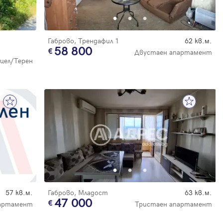
Габрово, Трендафил 1
62 кв.м.
58 800
Двустаен апартамент
цел/Терен
57 кв.м.
Габрово, Младост
63 кв.м.
47 000
артамент
Тристаен апартамент