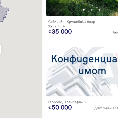
Благодарим ви! Очаквайте скоро да се свържем с вас!
регистрацията.
Имейл
Парола
Севлиево, Крушевски баир
2232 кв.м.
35 000
Пар
Вход с имейл
Забравена парола
Регистрация
Габрово, Трендафил-2
50 000
Двустаен ап