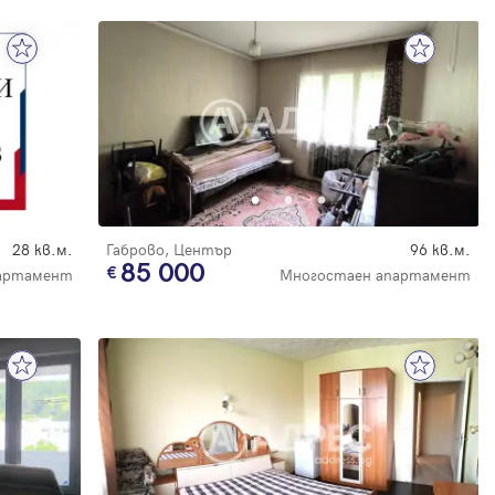
28 кв.м.
Габрово, Център
96 кв.м.
85 000
партамент
Многостаен апартамент