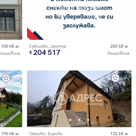
100 кв.м.
Севлиево, Център
200 кв.м.
204 517
Къща/Вила
Къща/Вила
190 кв.м.
Габрово, Борово
132 кв.м.