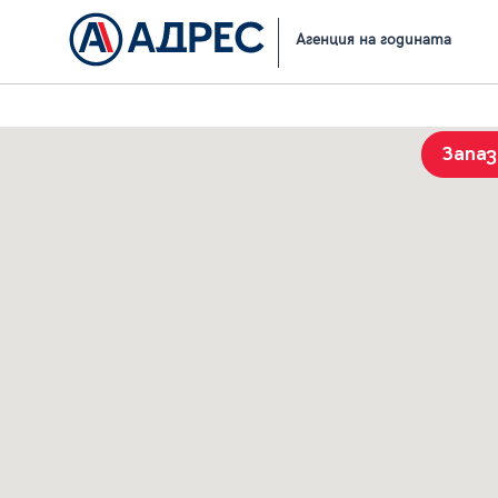
Начало
Резултати от търсене
Агенция на годината
Запа
История на търсенията