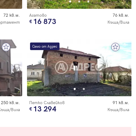
72 кв.м.
Агатово
76 кв.м.
16 873
артамент
Къща/Вила
Само от Адрес
250 кв.м.
Петко Славейков
91 кв.м.
13 294
Къща/Вила
Къща/Вила