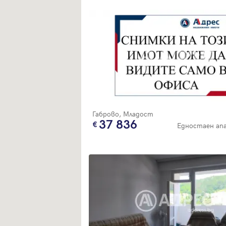
Габрово, Младост
37 836
Едностаен а