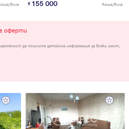
155 000
Къща/Вила
Къща/Вила
те оферти
възможност да получите детайлна информация за всеки имот,
е