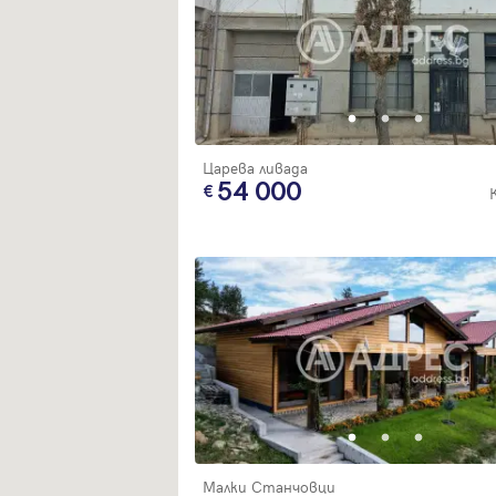
Царева ливада
54 000
Малки Станчовци