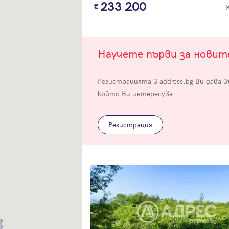
233 200
Научете първи за нови
Регистрацията в address.bg Ви дава 
Вход
който Ви интересува.
Влезте с профила си, за да разгледате повече снимки и да получит
по-подробна информация.
Регистрация
Продължи с Facebook
Продължи с Google
Успех!
Успех!
или влезте с имейл
Благодарим ви! Проверете имейл адрес си, за да активирате