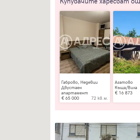
Купувачите харесват о
Габрово, Недевци
Агатово
Двустаен
Къща/Вила
апартамент
16 873
65 000
72 кв.м.