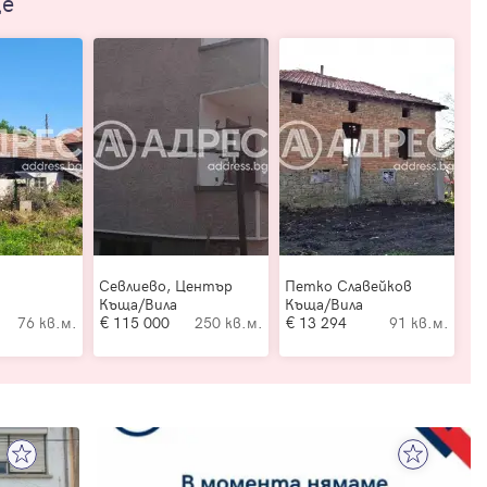
ще
Севлиево, Център
Петко Славейков
Къща/Вила
Къща/Вила
76 кв.м.
115 000
250 кв.м.
13 294
91 кв.м.