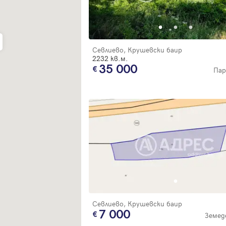
Благодарим ви! Очаквайте скоро да се свържем с вас!
регистрацията.
Имейл
Парола
Севлиево, Крушевски баир
2232 кв.м.
35 000
Пар
Вход с имейл
Забравена парола
Регистрация
Севлиево, Крушевски баир
7 000
Земед