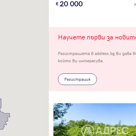
20 000
Научете първи за нови
Вход
Регистрацията в address.bg Ви дава 
който Ви интересува.
Влезте с профила си, за да разгледате повече снимки и да получит
по-подробна информация.
Регистрация
Продължи с Facebook
Продължи с Google
Успех!
Успех!
или влезте с имейл
Благодарим ви! Проверете имейл адрес си, за да активирате