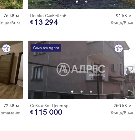
76 кв.м.
Петко Славейков
91 кв.м.
13 294
Къща/Вила
Къща/Вила
Само от Адрес
72 кв.м.
Севлиево, Център
250 кв.м.
115 000
артамент
Къща/Вила