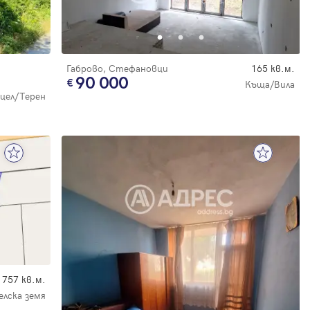
Габрово, Стефановци
165 кв.м.
90 000
Къща/Вила
цел/Терен
757 кв.м.
елска земя