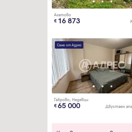
Агатово
16 873
Само от Адрес
Габрово, Недевци
65 000
Двустаен ап