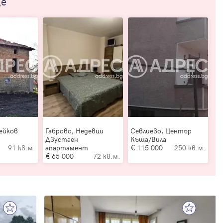
ще
ейков
Габрово, Недевци
Севлиево, Център
Двустаен
Къща/Вила
91 кв.м.
апартамент
115 000
250 кв.м.
65 000
72 кв.м.