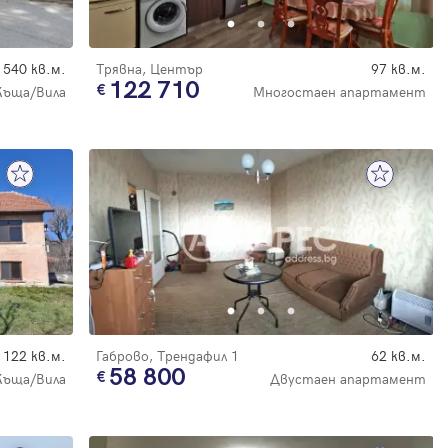
540 кв.м.
Трявна, Център
97 кв.м.
122 710
Къща/Вила
Многостаен апартамент
122 кв.м.
Габрово, Трендафил 1
62 кв.м.
58 800
Къща/Вила
Двустаен апартамент