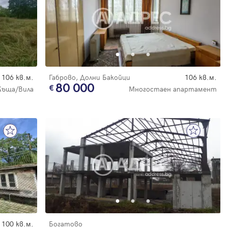
106 кв.м.
Габрово, Долни Бакойци
106 кв.м.
80 000
Къща/Вила
Многостаен апартамент
100 кв.м.
Богатово