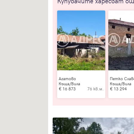
Купувачите харесват о
Агатово
Петко Слав
Къща/Вила
Къща/Вила
16 873
76 кв.м.
13 294