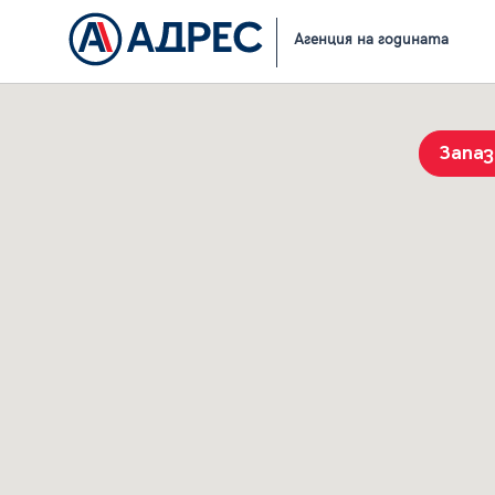
Начало
Резултати от търсене
Агенция на годината
Запа
История на търсенията