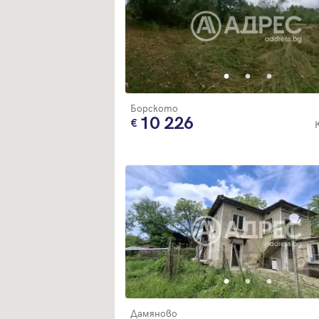
Борското
10 226
Дамяново