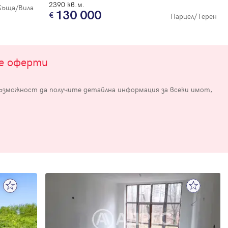
2390 кв.м.
Къща/Вила
130 000
Парцел/Терен
те оферти
възможност да получите детайлна информация за всеки имот,
е