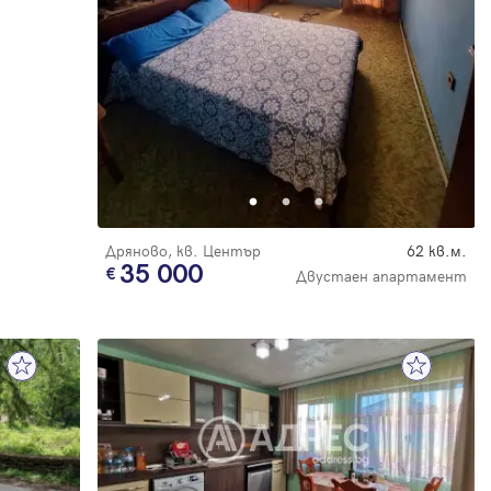
Дряново, кв. Център
62 кв.м.
35 000
Двустаен апартамент