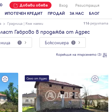
Вход
Регистрация
00
Добави обява
ИПОТЕЧЕН КРЕДИТ
ПРОДАЙ
ЗА НАС
БЛОГ
резултата
а
Градница
| Към наеми
116
Добави
Наши офиси
За продавачи
обява
бласт Габрово в продажба от Адрес
Кариери
За купувачи
Защо да
дница
Боксониера
продам
1
1
Кои сме ние?
Ипотечно
имот с
кредитиране
Адрес?
Мениджмънт
Корекция на търсенето (3)
За
наемодатели
Address Run
За
Франчайз
наематели
Само от Адрес
Често
Анализ на
задавани
пазара
въпроси
Новини