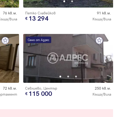
76 кв.м.
Петко Славейков
91 кв.м.
13 294
Къща/Вила
Къща/Вила
Само от Адрес
72 кв.м.
Севлиево, Център
250 кв.м.
115 000
артамент
Къща/Вила