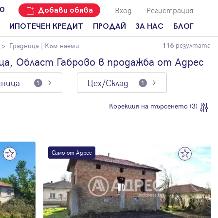
Вход
Регистрация
00
Добави обява
ИПОТЕЧЕН КРЕДИТ
ПРОДАЙ
ЗА НАС
БЛОГ
резултата
Градница
| Към наеми
116
Добави
Наши офиси
За продавачи
обява
ца, Област Габрово в продажба от Адрес
Кариери
За купувачи
Защо да
дница
Цех/Склад
продам
1
1
Кои сме ние?
Ипотечно
имот с
кредитиране
Адрес?
Мениджмънт
Корекция на търсенето (3)
За
наемодатели
Address Run
За
Франчайз
наематели
Само от Адрес
Често
Анализ на
задавани
пазара
въпроси
Новини