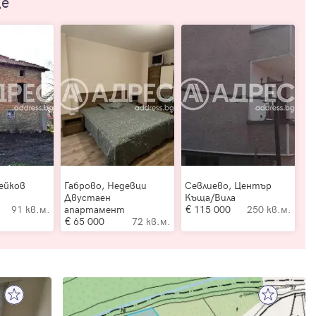
ще
ейков
Габрово, Недевци
Севлиево, Център
Двустаен
Къща/Вила
91 кв.м.
апартамент
115 000
250 кв.м.
65 000
72 кв.м.