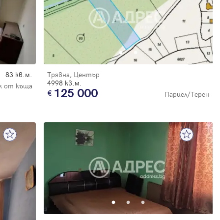
83 кв.м.
Трявна, Център
4998 кв.м.
 от къща
125 000
Парцел/Терен