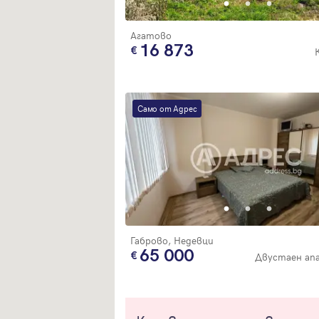
Агатово
16 873
Само от Адрес
Габрово, Недевци
65 000
Двустаен ап