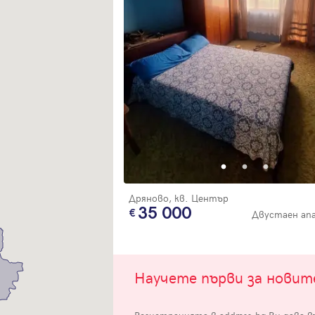
Вход
Влезте с профила си, за да разгледате повече снимки и да получит
по-подробна информация.
Дряново, кв. Център
Продължи с Facebook
35 000
Двустаен ап
Продължи с Google
Научете първи за нови
Успех!
Успех!
или влезте с имейл
Благодарим ви! Проверете имейл адрес си, за да активирате