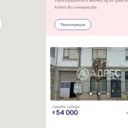
Регистрацията в address.bg Ви дава 
Благодарим ви! Очаквайте скоро да се свържем с вас!
регистрацията.
който Ви интересува.
Имейл
Парола
Регистрация
Вход с имейл
Забравена парола
Регистрация
Царева ливада
54 000