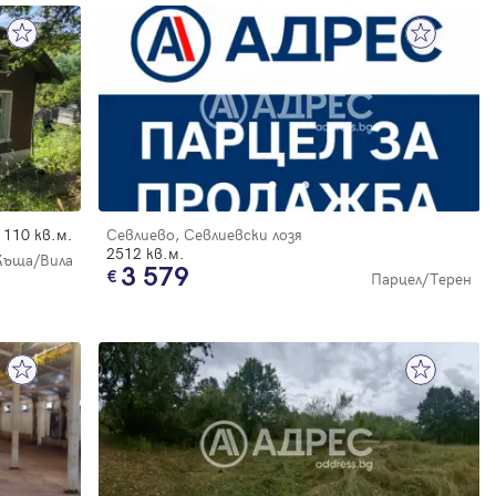
110 кв.м.
Севлиево, Севлиевски лозя
2512 кв.м.
Къща/Вила
3 579
Парцел/Терен