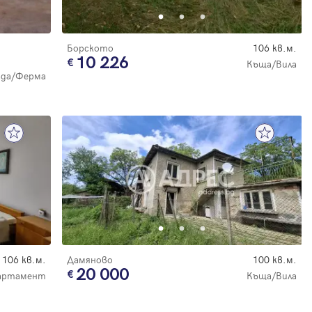
Борското
106 кв.м.
10 226
Къща/Вила
ада/Ферма
106 кв.м.
Дамяново
100 кв.м.
20 000
артамент
Къща/Вила