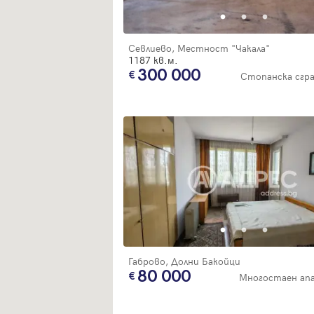
Севлиево, Местност "Чакала"
1187 кв.м.
300 000
Стопанска сгр
Габрово, Долни Бакойци
80 000
Многостаен ап