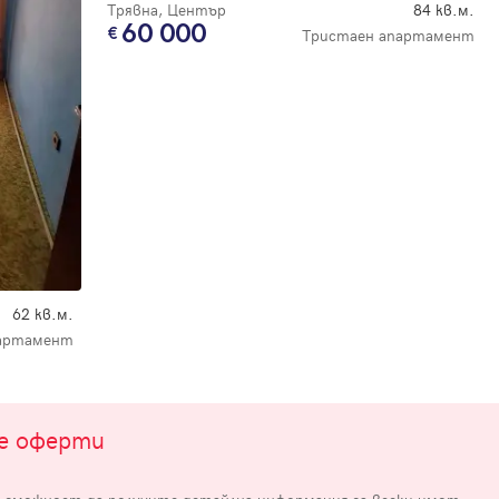
Трявна, Център
84 кв.м.
60 000
Тристаен апартамент
е
62 кв.м.
артамент
те оферти