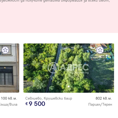
възможност да получите детайлна информация за всеки имот,
100 кв.м.
Севлиево, Крушевски баир
802 кв.м.
9 500
Къща/Вила
Парцел/Терен