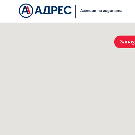
Начало
Резултати от търсене
Агенция на годината
Запа
История на търсенията