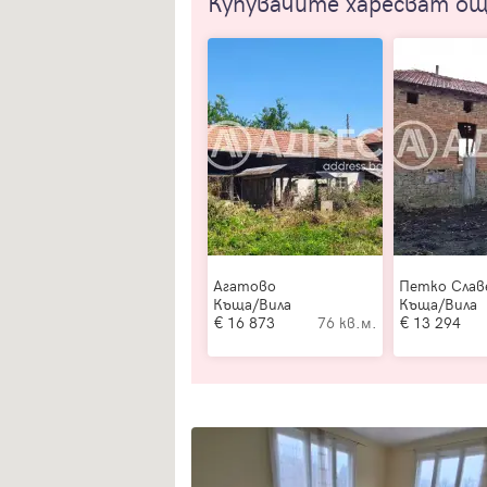
Купувачите харесват о
Агатово
Петко Слав
Къща/Вила
Къща/Вила
16 873
76 кв.м.
13 294