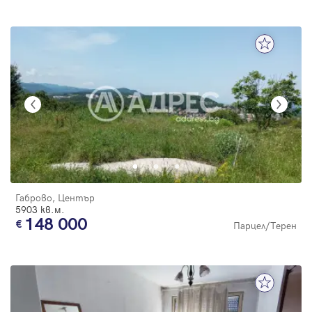
Габрово, Център
5903 кв.м.
148 000
Парцел/Терен