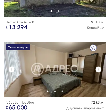
Парола
цена
Петко Славейков
91 кв.м.
13 294
Къща/Вила
Вход с имейл
Само от Адрес
Забравена парола
Регистрация
Габрово, Недевци
72 кв.м.
65 000
Двустаен апартамент