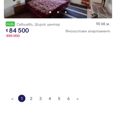
90 кв.м.
Новo
Севлиево, Широк център
84 500
Многостаен апартамент
85 000
«
1
2
3
4
5
6
»