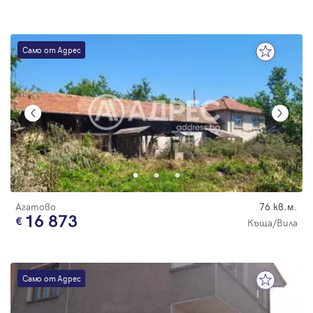
Само от Адрес
Агатово
76 кв.м.
16 873
Къща/Вила
Само от Адрес