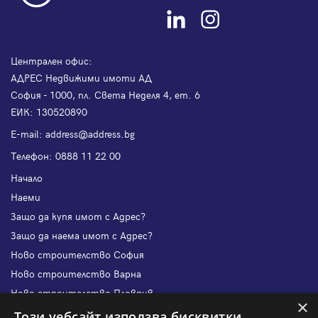
Централен офис:
АДРЕС Недвижими имоти АД
София - 1000, пл. Света Неделя 4, ет. 6
ЕИК: 130520890
Е-mail:
address@address.bg
Телефон:
0888 11 22 00
Начало
Наеми
Защо да купя имот с Адрес?
Защо да наема имот с Адрес?
Ново строителство София
Ново строителство Варна
Ново строителство Пловдив
×
Ново строителство Бургас
Този уебсайт използва бисквитки