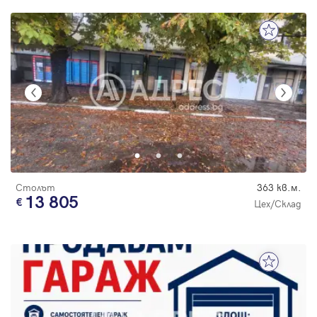
Столът
363 кв.м.
13 805
Цех/Склад