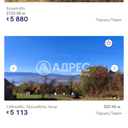
Богатово
2123 кв.м.
5 880
Парцел/Терен
Севлиево, Крушевски баир
520 кв.м.
5 113
Парцел/Терен