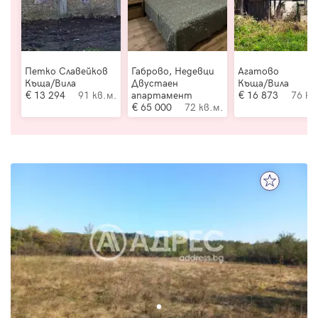
Петко Славейков
Габрово, Недевци
Агатово
Къща/Вила
Двустаен
Къща/Вила
13 294
91 кв.м.
апартамент
16 873
76 кв
65 000
72 кв.м.