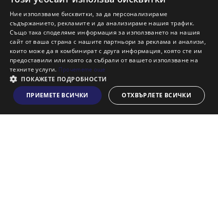
Защо да продам имот с Адрес?
Ние използваме бисквитки, за да персонализираме
Защо да отдам имот с Адрес?
съдържанието, рекламите и да анализираме нашия трафик.
Също така споделяме информация за използването на нашия
Наши офиси
сайт от ваша страна с нашите партньори за реклама и анализи,
Кариери
които може да я комбинират с друга информация, която сте им
предоставили или която са събрали от вашето използване на
Кои сме ние?
техните услуги.
Прочетете още
Франчайз
ПОКАЖЕТЕ ПОДРОБНОСТИ
Блог
ПРИЕМЕТЕ ВСИЧКИ
ОТХВЪРЛЕТЕ ВСИЧКИ
Виж на картата
Искаш ли да получаваш актуална информация за пазара
на недвижими имоти?
Абонирам се
НАЙ-ПОПУЛЯРНИ ТЪРСЕНИЯ: