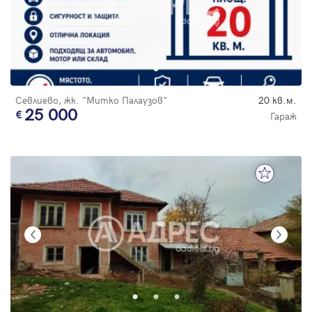
Севлиево, жк. "Митко Палаузов"
20 кв.м.
25 000
Гараж