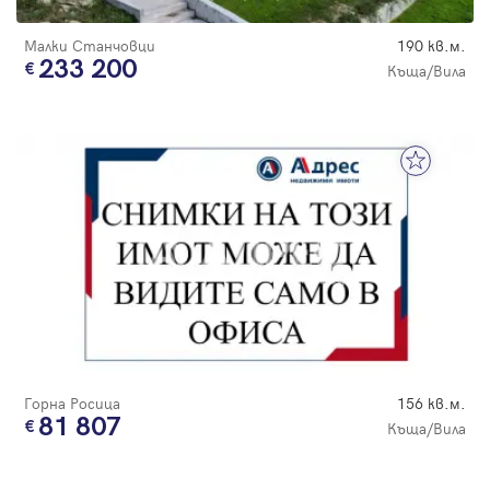
Малки Станчовци
190 кв.м.
233 200
Къща/Вила
Горна Росица
156 кв.м.
81 807
Къща/Вила