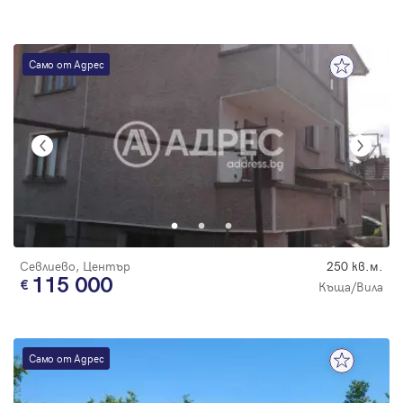
Само от Адрес
Севлиево, Център
250 кв.м.
115 000
Къща/Вила
Само от Адрес