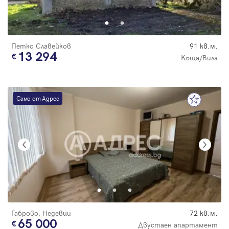
Парола
Петко Славейков
91 кв.м.
13 294
Къща/Вила
Вход с имейл
Само от Адрес
Забравена парола
Регистрация
Габрово, Недевци
72 кв.м.
65 000
Двустаен апартамент