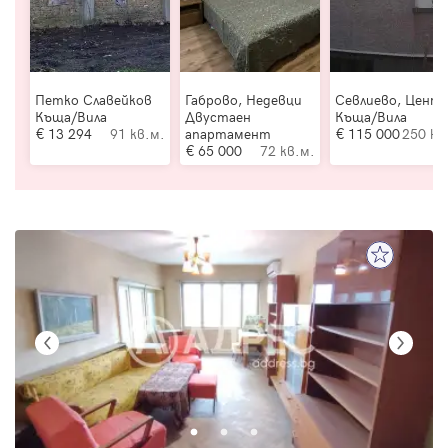
Петко Славейков
Габрово, Недевци
Севлиево, Цент
Къща/Вила
Двустаен
Къща/Вила
13 294
91 кв.м.
апартамент
115 000
250 кв
65 000
72 кв.м.