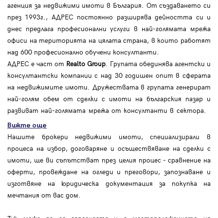
агенция за недвижими имоти в България. От създаването си
през 1993г., АДРЕС постоянно разширява дейността си и
днес предлага професионални услуги в най-голямата мрежа
офиси на територията на цялата страна, в които работят
над 600 професионално обучени консултанти.
АДРЕС е част от
Realto Group
. Групата обединява агентски и
консултантски компании с над 30 годишен опит в сферата
на недвижимите имоти. Дружествата в групата генерират
най-голям обем от сделки с имоти на българския пазар и
развиват най-голямата мрежа от консултанти в сектора.
Вижте още
Нашите брокери недвижими имоти, специализирали в
процеса на избор, договаряне и осъществяване на сделки с
имоти, ще ви съпътстват през целия процес - сравнение на
оферти, провеждане на огледи и преговори, запознаване и
изготвяне на юридическа документация за покупка на
мечтания от вас дом.