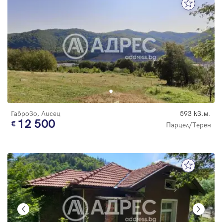
Габрово, Лисец
593 кв.м.
12 500
Парцел/Терен