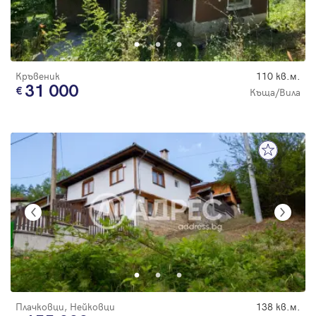
Кръвеник
110 кв.м.
31 000
Къща/Вила
Плачковци, Нейковци
138 кв.м.