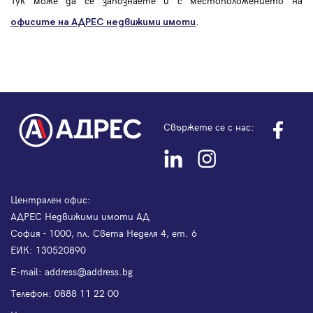
Тук може да се запознаете и с местоположението на
.
офисите на АДРЕС
недвижими имоти
Свържете се с нас:
Централен офис:
АДРЕС Недвижими имоти АД
София - 1000, пл. Света Неделя 4, ет. 6
ЕИК: 130520890
Е-mail:
address@address.bg
Телефон:
0888 11 22 00