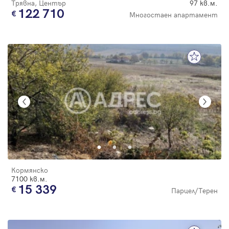
Трявна, Център
97 кв.м.
122 710
Многостаен апартамент
Кормянско
7100 кв.м.
15 339
Парцел/Терен