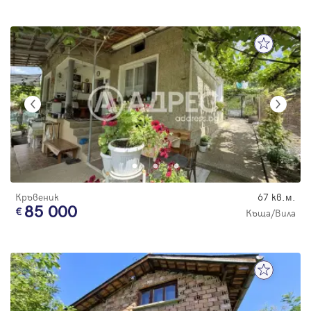
Кръвеник
67 кв.м.
85 000
Къща/Вила