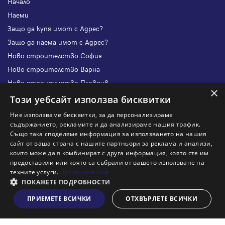
Начало
Наеми
Защо да купя имот с Адрес?
Защо да наема имот с Адрес?
Ново строителство София
Ново строителство Варна
Ново строителство Пловдив
×
Ново строителство Бургас
Този уебсайт използва бисквитки
Защо да продам имот с Адрес?
Ние използваме бисквитки, за да персонализираме
Защо да отдам имот с Адрес?
съдържанието, рекламите и да анализираме нашия трафик.
Също така споделяме информация за използването на нашия
Наши офиси
сайт от ваша страна с нашите партньори за реклама и анализи,
Кариери
които може да я комбинират с друга информация, която сте им
предоставили или която са събрали от вашето използване на
Кои сме ние?
техните услуги.
Прочетете още
Франчайз
ПОКАЖЕТЕ ПОДРОБНОСТИ
Блог
ПРИЕМЕТЕ ВСИЧКИ
ОТХВЪРЛЕТЕ ВСИЧКИ
Виж на картата
Искаш ли да получаваш актуална информация за пазара
на недвижими имоти?