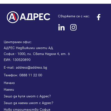
Свържете се с нас:
Централен офис:
АДРЕС Недвижими имоти АД
София - 1000, пл. Света Неделя 4, ет. 6
ЕИК: 130520890
Е-mail:
address@address.bg
Телефон:
0888 11 22 00
Начало
Наеми
Защо да купя имот с Адрес?
Защо да наема имот с Адрес?
Ново строителство София