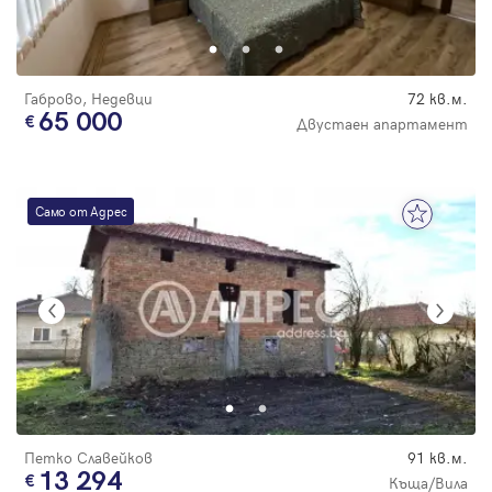
Парола
Габрово, Недевци
72 кв.м.
65 000
Двустаен апартамент
Вход с имейл
Само от Адрес
Забравена парола
Регистрация
Петко Славейков
91 кв.м.
13 294
Къща/Вила