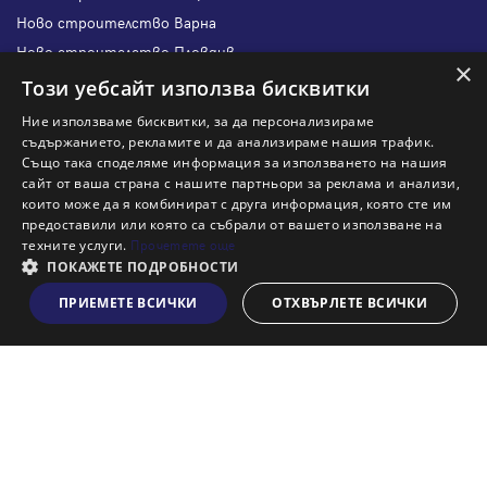
Ново строителство Варна
Ново строителство Пловдив
×
Ново строителство Бургас
Този уебсайт използва бисквитки
Защо да продам имот с Адрес?
Ние използваме бисквитки, за да персонализираме
Защо да отдам имот с Адрес?
съдържанието, рекламите и да анализираме нашия трафик.
Също така споделяме информация за използването на нашия
Наши офиси
сайт от ваша страна с нашите партньори за реклама и анализи,
Кариери
които може да я комбинират с друга информация, която сте им
предоставили или която са събрали от вашето използване на
Кои сме ние?
техните услуги.
Прочетете още
Франчайз
ПОКАЖЕТЕ ПОДРОБНОСТИ
Блог
ПРИЕМЕТЕ ВСИЧКИ
ОТХВЪРЛЕТЕ ВСИЧКИ
Виж на картата
Искаш ли да получаваш актуална информация за пазара
на недвижими имоти?
Абонирам се