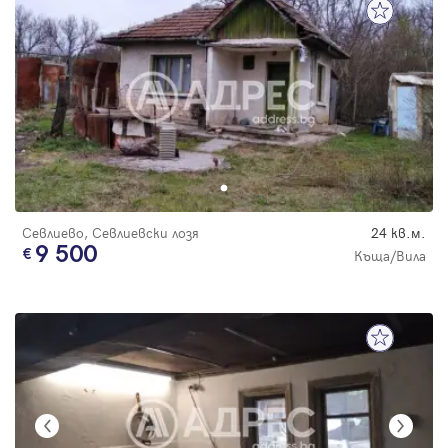
Севлиево, Севлиевски лозя
24 кв.м.
9 500
Къща/Вила