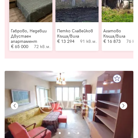
Габрово, Недевци
Петко Славейков
Агатово
Двустаен
Къща/Вила
Къща/Вила
апартамент
13 294
91 кв.м.
16 873
76 кв
65 000
72 кв.м.