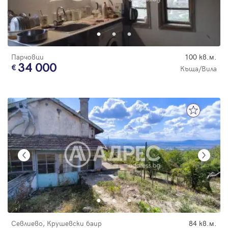
Парчовци
100 кв.м.
34 000
Къща/Вила
Севлиево, Крушевски баир
84 кв.м.