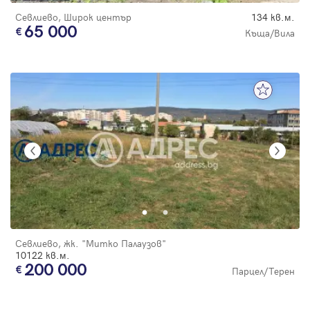
Севлиево, Широк център
134 кв.м.
65 000
Къща/Вила
Севлиево, жк. "Митко Палаузов"
10122 кв.м.
200 000
Парцел/Терен