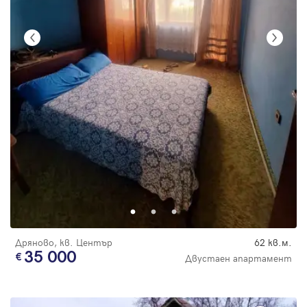
Дряново, кв. Център
62 кв.м.
35 000
Двустаен апартамент