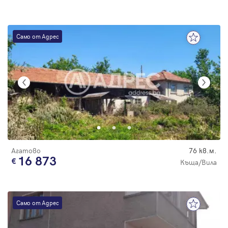
Само от Адрес
Агатово
76 кв.м.
16 873
Къща/Вила
Само от Адрес