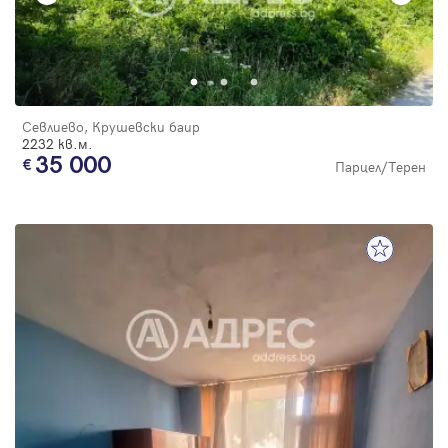
Севлиево, Крушевски баир
2232 кв.м.
35 000
Парцел/Терен