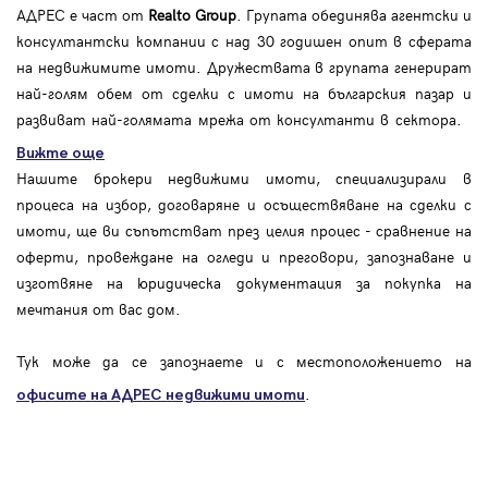
АДРЕС е част от
Realto Group
. Групата обединява агентски и
консултантски компании с над 30 годишен опит в сферата
на недвижимите имоти. Дружествата в групата генерират
най-голям обем от сделки с имоти на българския пазар и
развиват най-голямата мрежа от консултанти в сектора.
Вижте още
Нашите брокери недвижими имоти, специализирали в
процеса на избор, договаряне и осъществяване на сделки с
имоти, ще ви съпътстват през целия процес - сравнение на
оферти, провеждане на огледи и преговори, запознаване и
изготвяне на юридическа документация за покупка на
мечтания от вас дом.
Тук може да се запознаете и с местоположението на
.
офисите на АДРЕС
недвижими имоти