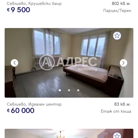
Севлиево, Крушевски баир
802 кв.м.
9 500
Парцел/Терен
Севлиево, Идеален център
83 кв.м.
60 000
Етаж от къща