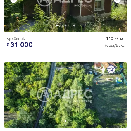
Кръвеник
110 кв.м.
31 000
Къща/Вила