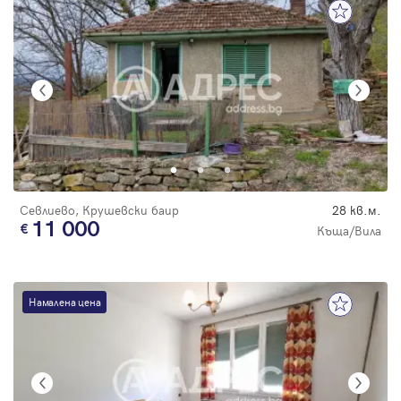
Севлиево, Крушевски баир
28 кв.м.
11 000
Къща/Вила
Намалена цена