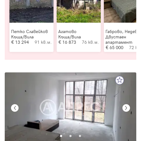
Петко Славейков
Агатово
Габрово, Недевц
Къща/Вила
Къща/Вила
Двустаен
13 294
91 кв.м.
16 873
76 кв.м.
апартамент
65 000
72 кв