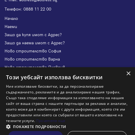
Телефон:
0888 11 22 00
Начало
Наеми
Защо да купя имот с Адрес?
Защо да наема имот с Адрес?
Ново строителство София
Ново строителство Варна
Ново строителство Пловдив
×
Ново строителство Бургас
Този уебсайт използва бисквитки
Защо да продам имот с Адрес?
Ние използваме бисквитки, за да персонализираме
Защо да отдам имот с Адрес?
съдържанието, рекламите и да анализираме нашия трафик.
Също така споделяме информация за използването на нашия
Наши офиси
сайт от ваша страна с нашите партньори за реклама и анализи,
Кариери
които може да я комбинират с друга информация, която сте им
предоставили или която са събрали от вашето използване на
Кои сме ние?
техните услуги.
Прочетете още
Франчайз
ПОКАЖЕТЕ ПОДРОБНОСТИ
Блог