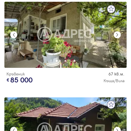
Кръвеник
67 кв.м.
85 000
Къща/Вила