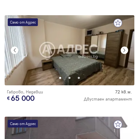
Само от Адрес
Габрово, Недевци
72 кв.м.
65 000
Двустаен апартамент
Само от Адрес