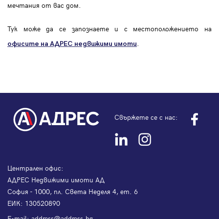
мечтания от вас дом.
Тук може да се запознаете и с местоположението на
.
офисите на АДРЕС
недвижими имоти
Свържете се с нас:
Централен офис:
АДРЕС Недвижими имоти АД
София - 1000, пл. Света Неделя 4, ет. 6
ЕИК: 130520890
Е-mail:
address@address.bg