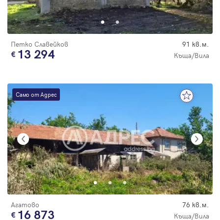
Парола
Петко Славейков
91 кв.м.
13 294
Къща/Вила
Вход с имейл
Само от Адрес
Забравена парола
Регистрация
Агатово
76 кв.м.
16 873
Къща/Вила