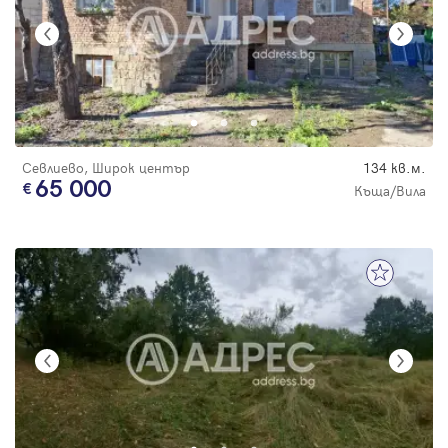
Севлиево, Широк център
134 кв.м.
65 000
Къща/Вила