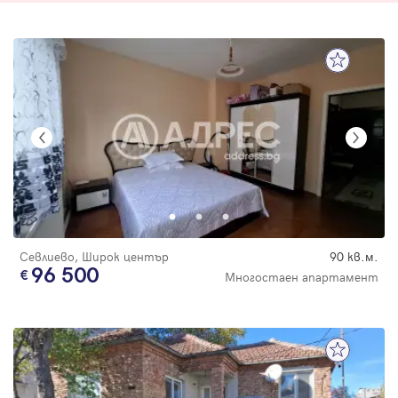
Севлиево, Широк център
90 кв.м.
96 500
Многостаен апартамент