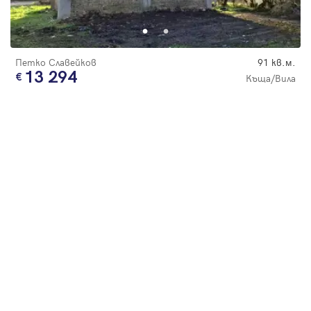
Парола
Петко Славейков
91 кв.м.
13 294
Къща/Вила
Вход с имейл
Забравена парола
Регистрация