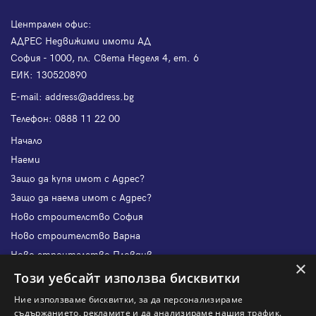
Централен офис:
АДРЕС Недвижими имоти АД
София - 1000, пл. Света Неделя 4, ет. 6
ЕИК: 130520890
Е-mail:
address@address.bg
Телефон:
0888 11 22 00
Начало
Наеми
Защо да купя имот с Адрес?
Защо да наема имот с Адрес?
Ново строителство София
Ново строителство Варна
Ново строителство Пловдив
×
Ново строителство Бургас
Този уебсайт използва бисквитки
Защо да продам имот с Адрес?
Ние използваме бисквитки, за да персонализираме
Защо да отдам имот с Адрес?
съдържанието, рекламите и да анализираме нашия трафик.