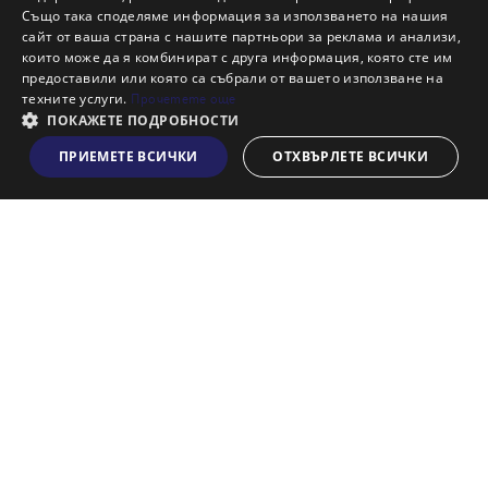
Също така споделяме информация за използването на нашия
Наши офиси
сайт от ваша страна с нашите партньори за реклама и анализи,
Кариери
които може да я комбинират с друга информация, която сте им
предоставили или която са събрали от вашето използване на
Кои сме ние?
техните услуги.
Прочетете още
Франчайз
ПОКАЖЕТЕ ПОДРОБНОСТИ
Блог
ПРИЕМЕТЕ ВСИЧКИ
ОТХВЪРЛЕТЕ ВСИЧКИ
Виж на картата
Искаш ли да получаваш актуална информация за пазара
на недвижими имоти?
Абонирам се
НАЙ-ПОПУЛЯРНИ ТЪРСЕНИЯ:
Общи условия
Политика за "бисквитки"