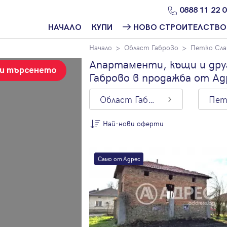
0888 11 22 
НАЧАЛО
КУПИ
НОВО СТРОИТЕЛСТВО
Начало
Област Габрово
Петко Сла
Намери
Ново
имот
строителство
Апартаменти, къщи и дру
София
зи търсенето
Габрово в продажба от Ад
Защо да купя
имот с
Ново
Адрес?
строителство
Област Габрово
Варна
Ново
Най-нови оферти
строителство
Пловдив
По цена
Ново
Само от Адрес
Най-нови
строителство
оферти
Бургас
Цена на кв.м.
Проекти ново
строителство
С намалена
цена