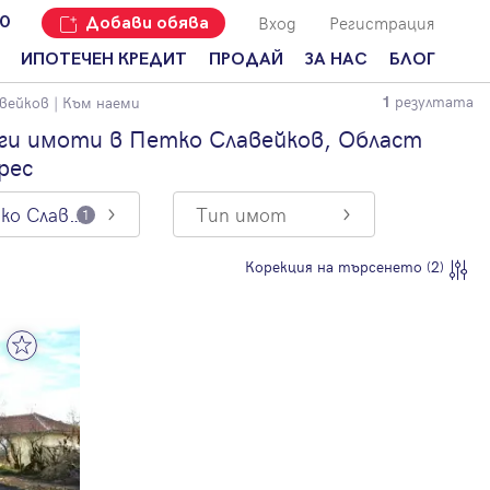
Вход
Регистрация
00
Добави обява
ИПОТЕЧЕН КРЕДИТ
ПРОДАЙ
ЗА НАС
БЛОГ
резултата
вейков
| Към наеми
1
Добави
Наши офиси
За продавачи
обява
ги имоти в Петко Славейков, Област
Кариери
За купувачи
рес
Защо да
продам
Кои сме ние?
Ипотечно
имот с
кредитиране
Петко Славейков
Тип имот
1
Адрес?
Мениджмънт
За
Корекция на търсенето (2)
наемодатели
Address Run
За
Франчайз
наематели
Често
Анализ на
задавани
пазара
въпроси
Новини