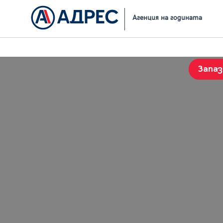
Начало
Резултати от търсене
Агенция на годината
Запа
История на търсенията