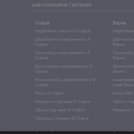
НАЙ-ПОПУЛЯРНИ ТЪРСЕНИЯ:
София
Варна
Недвижими имоти в София
Недвижим
Двустайни апартаменти в
Двустайн
София
Варна
Тристайни апартаменти в
Тристайн
София
Варна
Едностайни апартаменти в
Едностай
София
Варна
Многостайни апартаменти в
Апартаме
София
наем Варн
Къщи в София
Къщи във 
Магазини под наем в София
Офиси под
Офиси под наем в София
Магазини 
Парцели и терени в София
Стара Загора
Велико Т