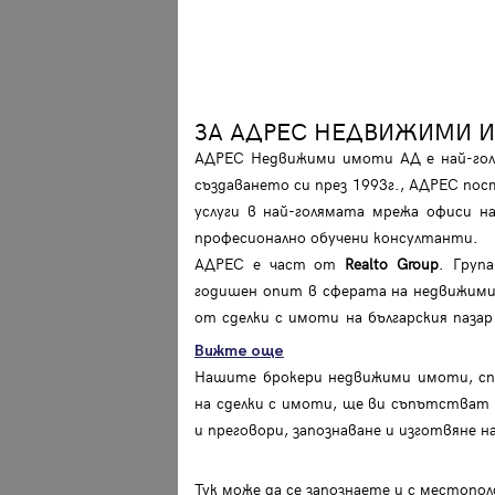
Вход
Влезте с профила си, за да разгледате повече снимки и да получит
по-подробна информация.
ЗА АДРЕС НЕДВИЖИМИ 
АДРЕС Недвижими имоти АД е най-голя
Продължи с Facebook
създаването си през 1993г., АДРЕС пос
услуги в най-голямата мрежа офиси 
Продължи с Google
професионално обучени консултанти.
АДРЕС е част от
Realto Group
. Груп
Успех!
Успех!
годишен опит в сферата на недвижими
или влезте с имейл
от сделки с имоти на българския паз
Благодарим ви! Проверете имейл адрес си, за да активирате
Благодарим ви! Очаквайте скоро да се свържем с вас!
регистрацията.
Вижте още
Имейл
Парола
Нашите брокери недвижими имоти, спе
на сделки с имоти, ще ви съпътстват п
и преговори, запознаване и изготвяне 
Тук може да се запознаете и с местоп