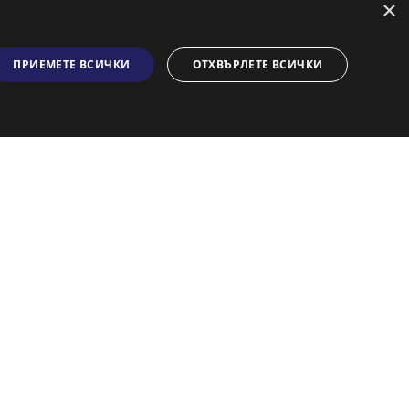
×
Недвижими имоти в Ямбол
Двустайни апартаменти в
Ямбол
ПРИЕМЕТЕ ВСИЧКИ
ОТХВЪРЛЕТЕ ВСИЧКИ
Тристайни апартаменти в
Ямбол
Едностайни апартаменти в
Ямбол
Къщи в Ямбол
Апартаменти и имоти под
наем в Ямбол
Офиси под наем в Ямбол
Магазини под наем в Ямбол
Парцели и терени в Ямбол
о
Информация по ЗЗЛПСПООИН