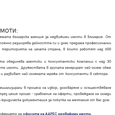
е
ИМОТИ:
мата българска агенция за недвижими имоти в България. От
тоянно разширява дейността си и днес предлага професионални
на територията на цялата страна, в които работят над 600
ата обединява агентски и консултантски компании с над 30
те имоти. Дружествата в групата генерират най-голям обем
ар и развиват най-голямата мрежа от консултанти в сектора.
циализирали в процеса на избор, договаряне и осъществяване
рез целия процес - сравнение на оферти, провеждане на огледи
на юридическа документация за покупка на мечтания от вас дом.
оложението на
.
офисите на АДРЕС
недвижими имоти