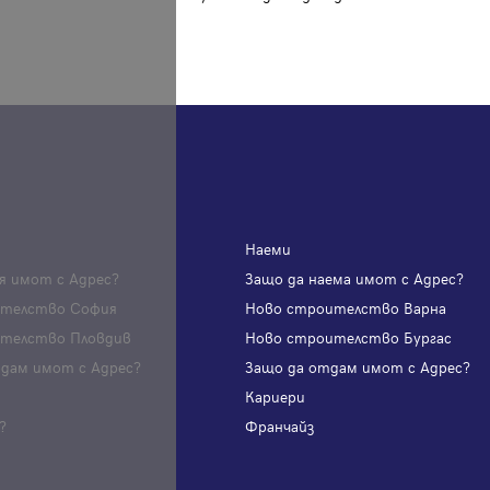
Вход с имейл
Забравена парола
Регистрация
Наеми
я имот с Адрес?
Защо да наема имот с Адрес?
ителство София
Ново строителство Варна
телство Пловдив
Ново строителство Бургас
одам имот с Адрес?
Защо да отдам имот с Адрес?
и
Кариери
?
Франчайз