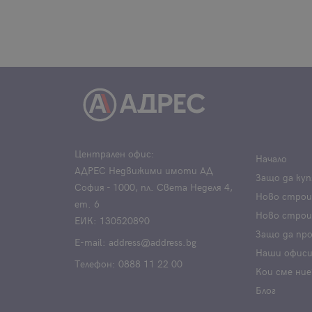
Централен офис:
Начало
АДРЕС Недвижими имоти АД
Защо да куп
София - 1000, пл. Света Неделя 4,
Ново стро
ет. 6
Ново строи
ЕИК: 130520890
Защо да пр
Е-mail:
address@address.bg
Наши офис
Телефон:
0888 11 22 00
Кои сме ние
Блог