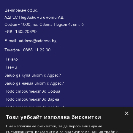
Централен офис:
АДРЕС Недвижими имоти АД
София - 1000, пл. Света Неделя 4, ет. 6
ЕИК: 130520890
Е-mail:
address@address.bg
Телефон:
0888 11 22 00
Начало
Наеми
Защо да купя имот с Адрес?
Защо да наема имот с Адрес?
Ново строителство София
Ново строителство Варна
Ново строителство Пловдив
×
Ново строителство Бургас
Този уебсайт използва бисквитки
Защо да продам имот с Адрес?
Ние използваме бисквитки, за да персонализираме
Защо да отдам имот с Адрес?
съдържанието, рекламите и да анализираме нашия трафик.