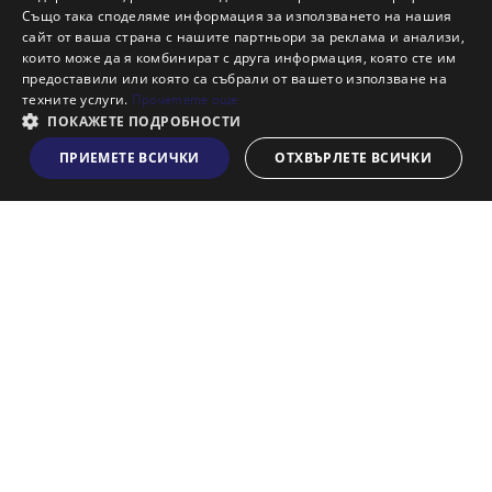
Също така споделяме информация за използването на нашия
Наши офиси
сайт от ваша страна с нашите партньори за реклама и анализи,
Кариери
които може да я комбинират с друга информация, която сте им
предоставили или която са събрали от вашето използване на
Кои сме ние?
техните услуги.
Прочетете още
Франчайз
ПОКАЖЕТЕ ПОДРОБНОСТИ
Блог
ПРИЕМЕТЕ ВСИЧКИ
ОТХВЪРЛЕТЕ ВСИЧКИ
Виж на картата
Искаш ли да получаваш актуална информация за пазара
на недвижими имоти?
Абонирам се
НАЙ-ПОПУЛЯРНИ ТЪРСЕНИЯ:
Общи условия
Политика за "бисквитки"