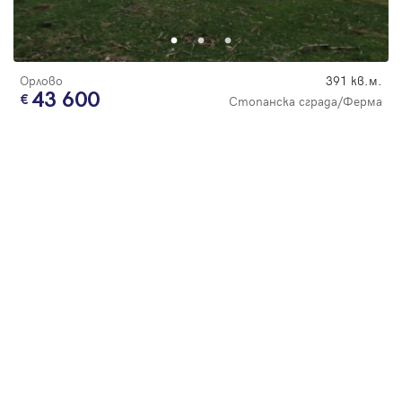
Парола
Орлово
391 кв.м.
43 600
Стопанска сграда/Ферма
Вход с имейл
Забравена парола
Регистрация