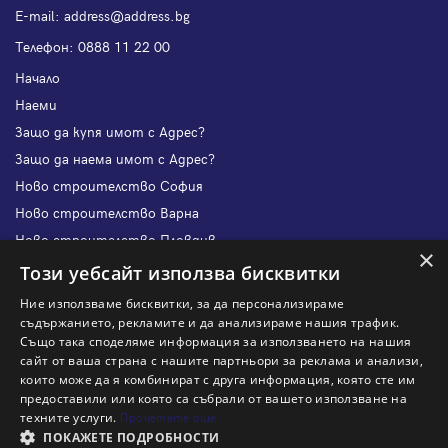
Е-mail:
address@address.bg
Телефон:
0888 11 22 00
Начало
Наеми
Защо да купя имот с Адрес?
Защо да наема имот с Адрес?
Ново строителство София
Ново строителство Варна
Ново строителство Пловдив
×
Ново строителство Бургас
Този уебсайт използва бисквитки
Защо да продам имот с Адрес?
Ние използваме бисквитки, за да персонализираме
Защо да отдам имот с Адрес?
съдържанието, рекламите и да анализираме нашия трафик.
Също така споделяме информация за използването на нашия
Наши офиси
сайт от ваша страна с нашите партньори за реклама и анализи,
Кариери
които може да я комбинират с друга информация, която сте им
предоставили или която са събрали от вашето използване на
Кои сме ние?
техните услуги.
Прочетете още
Франчайз
ПОКАЖЕТЕ ПОДРОБНОСТИ