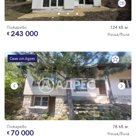
Парола
Пожарево
124 кв.м.
243 000
Къща/Вила
Вход с имейл
Само от Адрес
Забравена парола
Регистрация
Пожарево
78 кв.м.
70 000
Къща/Вила