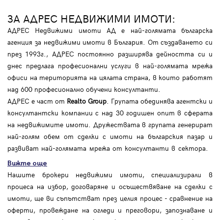
ЗА АДРЕС НЕДВИЖИМИ ИМОТИ:
АДРЕС Недвижими имоти АД е най-голямата българска
агенция за недвижими имоти в България. От създаването си
през 1993г., АДРЕС постоянно разширява дейността си и
днес предлага професионални услуги в най-голямата мрежа
офиси на територията на цялата страна, в които работят
над 600 професионално обучени консултанти.
АДРЕС е част от
Realto Group
. Групата обединява агентски и
консултантски компании с над 30 годишен опит в сферата
на недвижимите имоти. Дружествата в групата генерират
най-голям обем от сделки с имоти на българския пазар и
развиват най-голямата мрежа от консултанти в сектора.
Вижте още
Нашите брокери недвижими имоти, специализирали в
процеса на избор, договаряне и осъществяване на сделки с
имоти, ще ви съпътстват през целия процес - сравнение на
оферти, провеждане на огледи и преговори, запознаване и