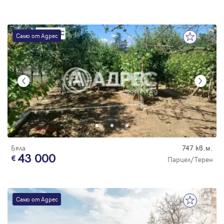
Само от Адрес
Бяла
747 кв.м.
43 000
Парцел/Терен
Само от Адрес