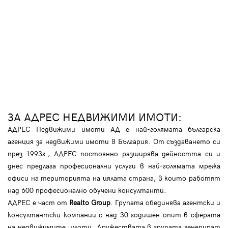
ЗА АДРЕС НЕДВИЖИМИ ИМОТИ:
АДРЕС Недвижими имоти АД е най-голямата българска
агенция за недвижими имоти в България. От създаването си
през 1993г., АДРЕС постоянно разширява дейността си и
днес предлага професионални услуги в най-голямата мрежа
офиси на територията на цялата страна, в които работят
над 600 професионално обучени консултанти.
АДРЕС е част от
Realto Group
. Групата обединява агентски и
консултантски компании с над 30 годишен опит в сферата
на недвижимите имоти. Дружествата в групата генерират