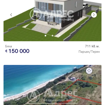
Бяла
711 кв.м.
150 000
Парцел/Терен