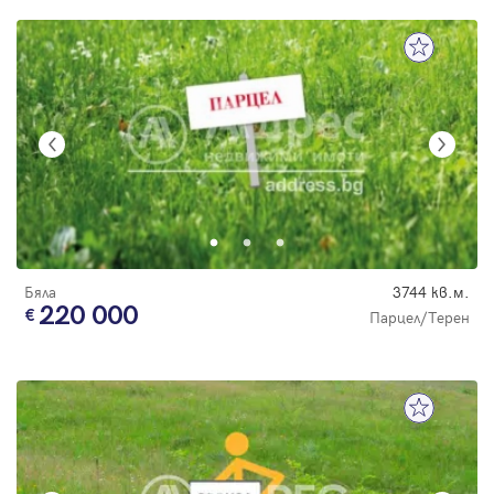
Бяла
3744 кв.м.
220 000
Парцел/Терен