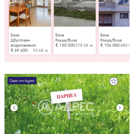
Бяла
Бяла
Бяла
Двустаен
Къща/Вила
Къща/Вила
апартамент
150 000
318 кв.м.
156 000
480 кв
69 600
93 кв.м.
Само от Адрес