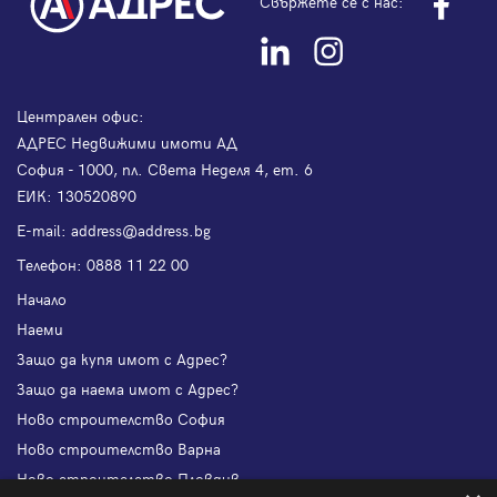
Свържете се с нас:
Централен офис:
АДРЕС Недвижими имоти АД
София - 1000, пл. Света Неделя 4, ет. 6
ЕИК: 130520890
Е-mail:
address@address.bg
Телефон:
0888 11 22 00
Начало
Наеми
Защо да купя имот с Адрес?
Защо да наема имот с Адрес?
Ново строителство София
Ново строителство Варна
Ново строителство Пловдив