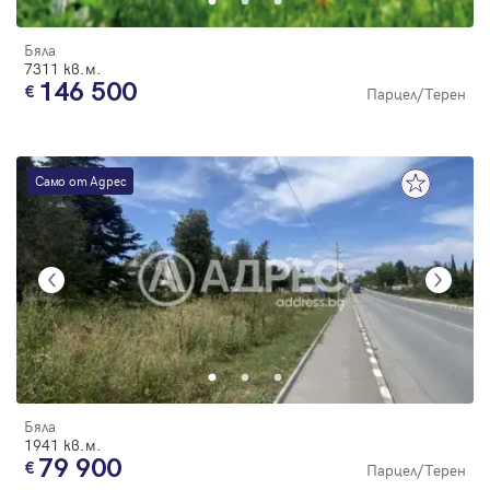
Бяла
7311 кв.м.
146 500
Парцел/Терен
Само от Адрес
Бяла
1941 кв.м.
79 900
Парцел/Терен