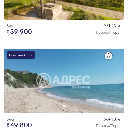
Парола
Бяла
921 кв.м.
39 900
Парцел/Терен
Вход с имейл
Само от Адрес
Забравена парола
Регистрация
Бяла
664 кв.м.
49 800
Парцел/Терен