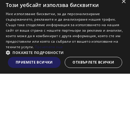
×
Ново строителство Бургас
Този уебсайт използва бисквитки
Защо да продам имот с Адрес?
Ние използваме бисквитки, за да персонализираме
Защо да отдам имот с Адрес?
съдържанието, рекламите и да анализираме нашия трафик.
Също така споделяме информация за използването на нашия
Наши офиси
сайт от ваша страна с нашите партньори за реклама и анализи,
Кариери
които може да я комбинират с друга информация, която сте им
предоставили или която са събрали от вашето използване на
Кои сме ние?
техните услуги.
Прочетете още
Франчайз
ПОКАЖЕТЕ ПОДРОБНОСТИ
Блог
ПРИЕМЕТЕ ВСИЧКИ
ОТХВЪРЛЕТЕ ВСИЧКИ
Виж на картата
Искаш ли да получаваш актуална информация за пазара
на недвижими имоти?
Абонирам се