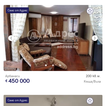
Само от Адрес
Арбанаси
200 кв.м.
450 000
Къща/Вила
Само от Адрес