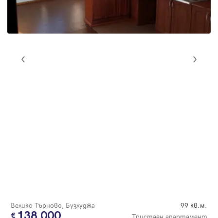
Парола
Вход с имейл
Забравена парола
Регистрация
Велико Търново, Бузлуджа
99 кв.м.
138 000
Тристаен апартамент