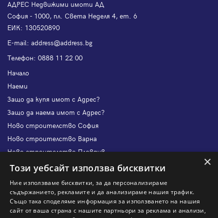
АДРЕС Недвижими имоти АД
София - 1000, пл. Света Неделя 4, ет. 6
ЕИК: 130520890
Е-mail:
address@address.bg
Телефон:
0888 11 22 00
Начало
Наеми
Защо да купя имот с Адрес?
Защо да наема имот с Адрес?
Ново строителство София
Ново строителство Варна
Ново строителство Пловдив
×
Ново строителство Бургас
Този уебсайт използва бисквитки
Защо да продам имот с Адрес?
Ние използваме бисквитки, за да персонализираме
Защо да отдам имот с Адрес?
съдържанието, рекламите и да анализираме нашия трафик.
Също така споделяме информация за използването на нашия
Наши офиси
сайт от ваша страна с нашите партньори за реклама и анализи,
Кариери