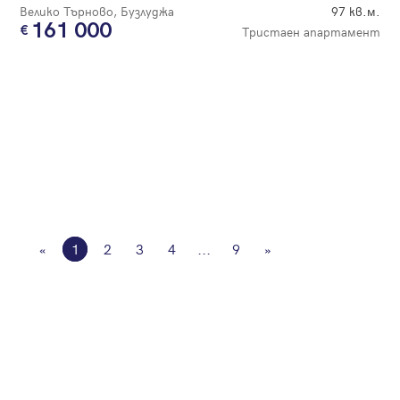
Велико Търново, Бузлуджа
97 кв.м.
161 000
Тристаен апартамент
«
1
2
3
4
...
9
»