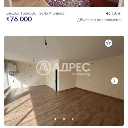
Велико Търново, Колю Фичето
46 кв.м.
76 000
Двустаен апартамент