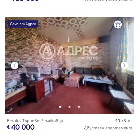
Само от Адрес
Велико Търново, Чолаковци
40 кв.м.
40 000
Двустаен апартамент