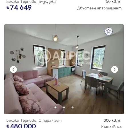
Велико Търново, Бузлуджа
50 кв.м.
74 649
Двустаен апартамент
Велико Търново, Стара част
300 кв.м.
480 000
Къща/Вила