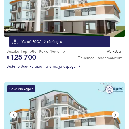
"Сани" ЕООД - 2 свободни
Велико Търново, Колю Фичето
95 кв.м.
125 700
Тристаен апартамент
Вижте всички имоти в тази сграда
Само от Адрес