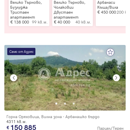
Велико Търново,
Велико Търново,
Арбанаси
Бузлуджа
Чолаковци
Къща/Вила
Тристаен
Двустаен
450 000
200 кв
апартамент
апартамент
138 000
99 кв.м.
40 000
40 кв.м.
Само от Адрес
Горна Оряховица, Вилна зона - Арбанашко бърдо
4311 кв.м.
150 885
Парцел/Терен