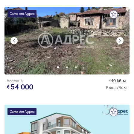
Само от Адрес
Леденик
440 кв.м.
54 000
Къща/Вила
Само от Адрес