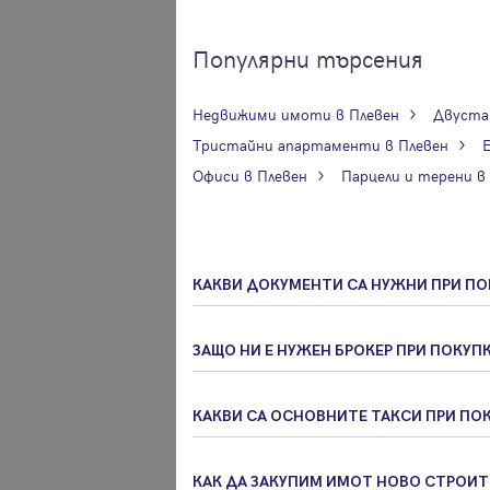
Вход с имейл
Популярни търсения
Забравена парола
Недвижими имоти в Плевен
Двуста
Тристайни апартаменти в Плевен
Регистрация
Офиси в Плевен
Парцели и терени в
КАКВИ ДОКУМЕНТИ СА НУЖНИ ПРИ ПО
ЗАЩО НИ Е НУЖЕН БРОКЕР ПРИ ПОКУП
КАКВИ СА ОСНОВНИТЕ ТАКСИ ПРИ ПО
КАК ДА ЗАКУПИМ ИМОТ НОВО СТРОИ