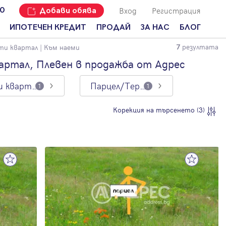
Вход
Регистрация
00
Добави обява
ИПОТЕЧЕН КРЕДИТ
ПРОДАЙ
ЗА НАС
БЛОГ
резултата
ти квартал
| Към наеми
7
Добави
Наши офиси
За продавачи
обява
артал, Плевен в продажба от Адрес
Кариери
За купувачи
Защо да
9-ти квартал
Парцел/Терен
продам
1
1
Кои сме ние?
Ипотечно
имот с
кредитиране
Адрес?
Мениджмънт
Корекция на търсенето (3)
За
наемодатели
Address Run
За
Франчайз
наематели
Често
Анализ на
задавани
пазара
въпроси
Новини