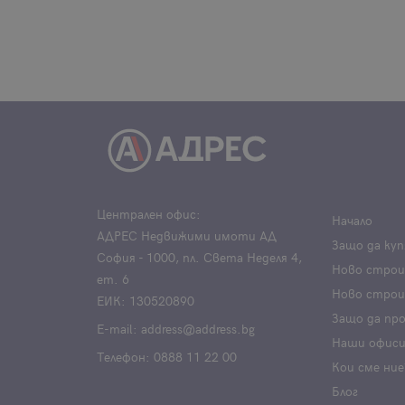
Централен офис:
Начало
АДРЕС Недвижими имоти АД
Защо да куп
София - 1000, пл. Света Неделя 4,
Ново стро
ет. 6
Ново строи
ЕИК: 130520890
Защо да пр
Е-mail:
address@address.bg
Наши офис
Телефон:
0888 11 22 00
Кои сме ние
Блог