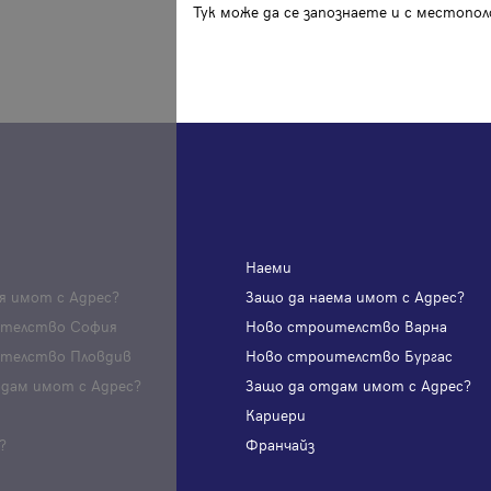
Тук може да се запознаете и с местоп
Наеми
я имот с Адрес?
Защо да наема имот с Адрес?
ителство София
Ново строителство Варна
телство Пловдив
Ново строителство Бургас
одам имот с Адрес?
Защо да отдам имот с Адрес?
и
Кариери
?
Франчайз