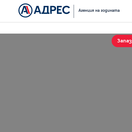
Начало
Резултати от търсене
Агенция на годината
Запа
История на търсенията