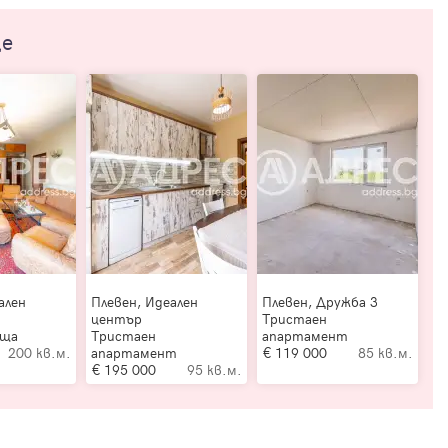
ще
ален
Плевен, Идеален
Плевен, Дружба 3
център
Тристаен
ъща
Тристаен
апартамент
200 кв.м.
апартамент
119 000
85 кв.м.
195 000
95 кв.м.