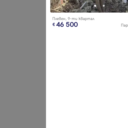
Вход
Плевен, 9-ти квартал
Влезте с профила си, за да разгледате повече снимки и да получит
46 500
Пар
по-подробна информация.
Продължи с Facebook
Продължи с Google
Успех!
Успех!
или влезте с имейл
Благодарим ви! Проверете имейл адрес си, за да активирате
Благодарим ви! Очаквайте скоро да се свържем с вас!
регистрацията.
Имейл
Парола