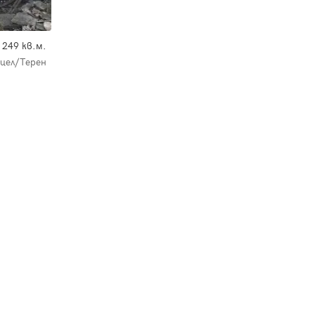
249 кв.м.
е
цел/Терен