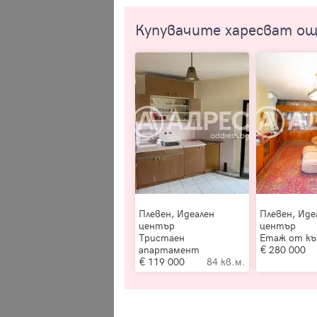
Купувачите харесват о
Плевен, Идеален
Плевен, Иде
център
център
Тристаен
Етаж от к
апартамент
280 000
119 000
84 кв.м.