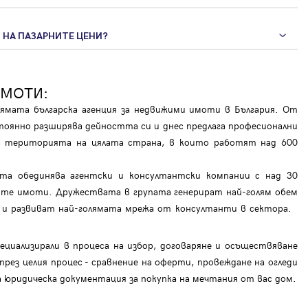
 НА ПАЗАРНИТЕ ЦЕНИ?
ИМОТИ:
мата българска агенция за недвижими имоти в България. От
тоянно разширява дейността си и днес предлага професионални
на територията на цялата страна, в които работят над 600
ата обединява агентски и консултантски компании с над 30
те имоти. Дружествата в групата генерират най-голям обем
ар и развиват най-голямата мрежа от консултанти в сектора.
циализирали в процеса на избор, договаряне и осъществяване
рез целия процес - сравнение на оферти, провеждане на огледи
на юридическа документация за покупка на мечтания от вас дом.