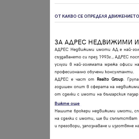
ОТ КАКВО СЕ ОПРЕДЕЛЯ ДВИЖЕНИЕТО
ЗА АДРЕС НЕДВИЖИМИ 
АДРЕС Недвижими имоти АД е най-голя
създаването си през 1993г., АДРЕС пос
услуги в най-голямата мрежа офиси 
професионално обучени консултанти.
АДРЕС е част от
Realto Group
. Груп
годишен опит в сферата на недвижими
от сделки с имоти на българския паз
Вижте още
Нашите брокери недвижими имоти, спе
на сделки с имоти, ще ви съпътстват п
и преговори, запознаване и изготвяне 