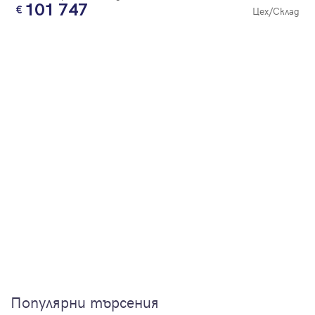
101 747
Цех/Склад
Популярни търсения