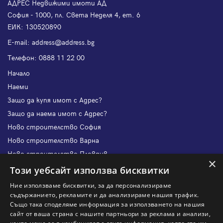
АДРЕС Недвижими имоти АД
София - 1000, пл. Света Неделя 4, ет. 6
ЕИК: 130520890
Е-mail:
address@address.bg
Телефон:
0888 11 22 00
Начало
Наеми
Защо да купя имот с Адрес?
Защо да наема имот с Адрес?
Ново строителство София
Ново строителство Варна
Ново строителство Пловдив
×
Ново строителство Бургас
Този уебсайт използва бисквитки
Защо да продам имот с Адрес?
Ние използваме бисквитки, за да персонализираме
Защо да отдам имот с Адрес?
съдържанието, рекламите и да анализираме нашия трафик.
Също така споделяме информация за използването на нашия
Наши офиси
сайт от ваша страна с нашите партньори за реклама и анализи,
Кариери