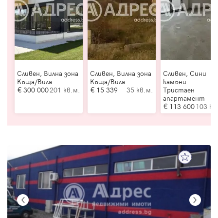
Сливен, Вилна зона
Сливен, Вилна зона
Сливен, Сини
Къща/Вила
Къща/Вила
камъни
300 000
201 кв.м.
15 339
35 кв.м.
Тристаен
апартамент
113 600
103 кв