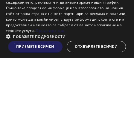
Защо да отдам имот с Адрес?
съдържанието, рекламите и да анализираме нашия трафик.
Също така споделяме информация за използването на нашия
Наши офиси
сайт от ваша страна с нашите партньори за реклама и анализи,
Кариери
които може да я комбинират с друга информация, която сте им
предоставили или която са събрали от вашето използване на
Кои сме ние?
техните услуги.
Прочетете още
Франчайз
ПОКАЖЕТЕ ПОДРОБНОСТИ
Блог
ПРИЕМЕТЕ ВСИЧКИ
ОТХВЪРЛЕТЕ ВСИЧКИ
Виж на картата
Искаш ли да получаваш актуална информация за пазара
на недвижими имоти?
Абонирам се
НАЙ-ПОПУЛЯРНИ ТЪРСЕНИЯ:
Общи условия
Политика за "бисквитки"