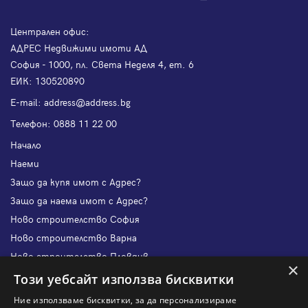
Централен офис:
АДРЕС Недвижими имоти АД
София - 1000, пл. Света Неделя 4, ет. 6
ЕИК: 130520890
Е-mail:
address@address.bg
Телефон:
0888 11 22 00
Начало
Наеми
Защо да купя имот с Адрес?
Защо да наема имот с Адрес?
Ново строителство София
Ново строителство Варна
Ново строителство Пловдив
×
Ново строителство Бургас
Този уебсайт използва бисквитки
Защо да продам имот с Адрес?
Ние използваме бисквитки, за да персонализираме