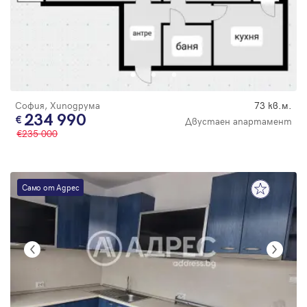
Парола
Вход с имейл
София, Хиподрума
73 кв.м.
234 990
Двустаен апартамент
235 000
Забравена парола
Регистрация
Само от Адрес