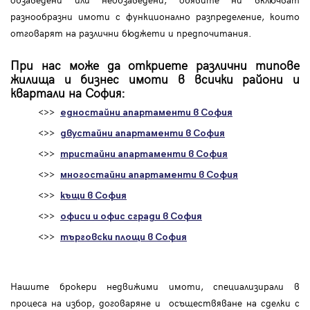
разнообразни имоти с функционално разпределение, които
отговарят на различни бюджети и предпочитания.
При нас може да откриете различни типове
жилища и бизнес имоти в всички райони и
квартали на София:
<>>
едностайни апартаменти в София
<>>
двустайни апартаменти в София
<>>
тристайни апартаменти в София
<>>
многостайни апартаменти в София
<>>
къщи в София
<>>
офиси и офис сгради в София
<>>
търговски площи в София
Нашите брокери недвижими имоти, специализирали в
процеса на избор, договаряне и осъществяване на сделки с