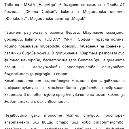
Това са – МБАЛ „Надежда“, в близост се намира и Първа АГ
болница „Света София“, както и Медицински център
„Феникс 87", Медицински център „Медик”.
Районът разполага с големи вериги, квартални магазини,
дрогерии, както и HOLIDAY PARK | София - Красна поляна,
който помещава търговски обекти, заведения за хранене и
различни видове услуги. В допълнение, квартала разполага със
фитнес центрове, баскетболна зала Септември, а зелените
площи и междублокови пространства осигуряват
възможност за разходки и спорт.
Комбинацията от разнообразен жилищен фонд, завършена
инфраструктура и множеството удобства превръщат
квартала в основен избор сред купувачите на имот както за
живот, така и с цел инвестиция.
Независимо дали търсите уютно студио, просторен
апартамент или къща, старо или ново строителство,
обзаведени или необзаведени, обявите ни включват