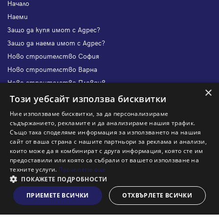
Начало
Наеми
Защо да купя имот с Адрес?
Защо да наема имот с Адрес?
Ново строителство София
Ново строителство Варна
Ново строителство Пловдив
×
Ново строителство Бургас
Този уебсайт използва бисквитки
Защо да продам имот с Адрес?
Ние използваме бисквитки, за да персонализираме
Защо да отдам имот с Адрес?
съдържанието, рекламите и да анализираме нашия трафик.
Също така споделяме информация за използването на нашия
Наши офиси
сайт от ваша страна с нашите партньори за реклама и анализи,
Кариери
които може да я комбинират с друга информация, която сте им
предоставили или която са събрали от вашето използване на
Кои сме ние?
техните услуги.
Прочетете още
Франчайз
ПОКАЖЕТЕ ПОДРОБНОСТИ
Блог
ПРИЕМЕТЕ ВСИЧКИ
ОТХВЪРЛЕТЕ ВСИЧКИ
Виж на картата
Искаш ли да получаваш актуална информация за пазара
на недвижими имоти?