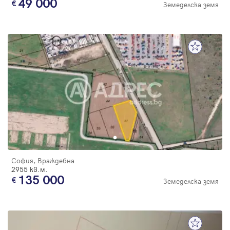
49 000
Земеделска земя
София, Враждебна
2955 кв.м.
135 000
Земеделска земя