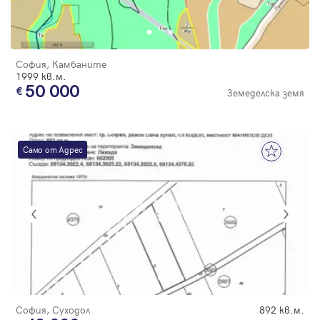
Парола
София, Камбаните
1999 кв.м.
50 000
Земеделска земя
Вход с имейл
Забравена парола
Само от Адрес
Регистрация
София, Суходол
892 кв.м.