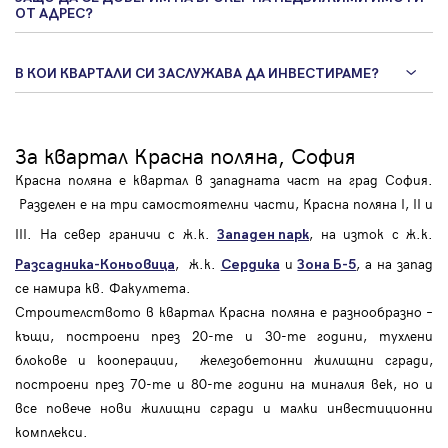
ОТ АДРЕС?
В КОИ КВАРТАЛИ СИ ЗАСЛУЖАВА ДА ИНВЕСТИРАМЕ?
За квартал Красна поляна, София
Красна поляна е квартал в западната част на град София.
Разделен е на три самостоятелни части, Красна поляна I, II и
III. На север граничи с ж.к.
, на изток с ж.к.
Западен парк
, ж.к.
и
, а на запад
Разсадника-Коньовица
Сердика
Зона Б-5
се намира кв. Факултета.
Строителството в квартал Красна поляна е разнообразно –
къщи, построени през 20-те и 30-те години, тухлени
блокове и кооперации, железобетонни жилищни сгради,
построени през 70-те и 80-те години на миналия век, но и
все повече нови жилищни сгради и малки инвестиционни
комплекси.