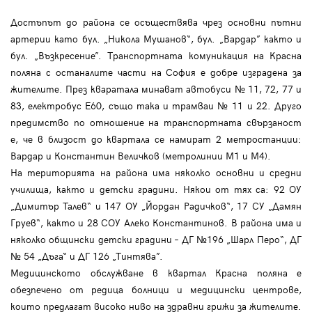
Достъпът до района се осъществява чрез основни пътни
артерии като бул. „Никола Мушанов“, бул. „Вардар” както и
бул. „Възкресение”. Транспортната комуникация на Красна
поляна с останалите части на София е добре изградена за
жителите. През кваратала минават автобуси № 11, 72, 77 и
83, електробус E60, също така и трамваи № 11 и 22. Друго
предимство по отношение на транспортната свързаност
е, че в близост до квартала се намират 2 метростанции:
Вардар и Константин Величков (метролинии М1 и М4).
На територията на района има няколко основни и средни
училища, както и детски градини. Някои от тях са: 92 ОУ
„Димитър Талев“ и 147 ОУ „Йордан Радичков“, 17 СУ „Дамян
Груев“, както и 28 СОУ Алеко Константинов. В района има и
няколко общински детски градини – ДГ №196 „Шарл Перо“, ДГ
№ 54 „Дъга“ и ДГ 126 „Тинтява”.
Медицинското обслужване в квартал Красна поляна е
обезпечено от редица болници и медицински центрове,
които предлагат високо ниво на здравни грижи за жителите.