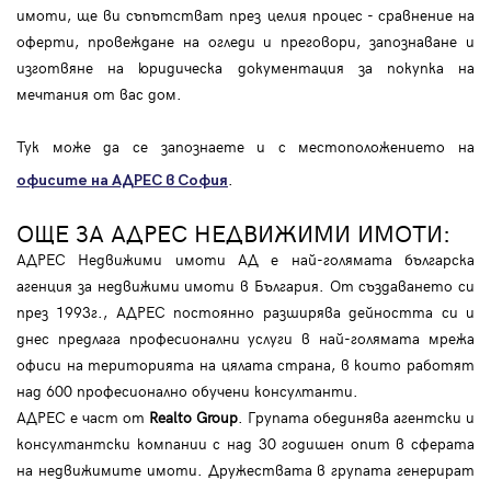
имоти, ще ви съпътстват през целия процес - сравнение на
оферти, провеждане на огледи и преговори, запознаване и
изготвяне на юридическа документация за покупка на
мечтания от вас дом.
Тук може да се запознаете и с местоположението на
.
офисите на АДРЕС в София
ОЩЕ ЗА АДРЕС НЕДВИЖИМИ ИМОТИ:
АДРЕС Недвижими имоти АД е най-голямата българска
агенция за недвижими имоти в България. От създаването си
през 1993г., АДРЕС постоянно разширява дейността си и
днес предлага професионални услуги в най-голямата мрежа
офиси на територията на цялата страна, в които работят
над 600 професионално обучени консултанти.
АДРЕС е част от
Realto Group
. Групата обединява агентски и
консултантски компании с над 30 годишен опит в сферата
на недвижимите имоти. Дружествата в групата генерират