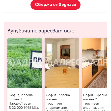
Свържи се веднага
Купувачите харесват още
София, Красна
София, Красна
София, Красна
поляна 1
поляна 1
поляна 2
Парцел/Терен
Тристаен
Тристаен
32 000
1948 кв.м.
апартамент
апартамент