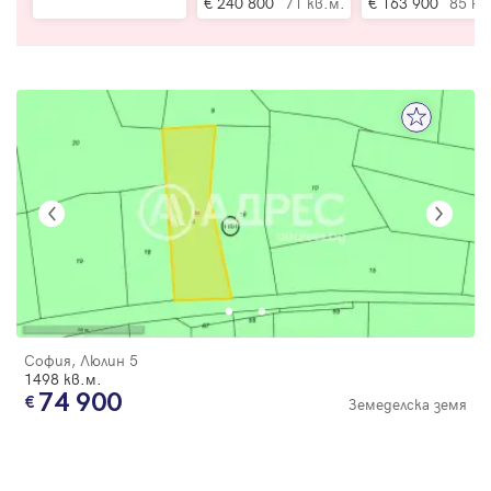
240 800
71 кв.м.
163 900
85 кв
София, Люлин 5
1498 кв.м.
74 900
Земеделска земя