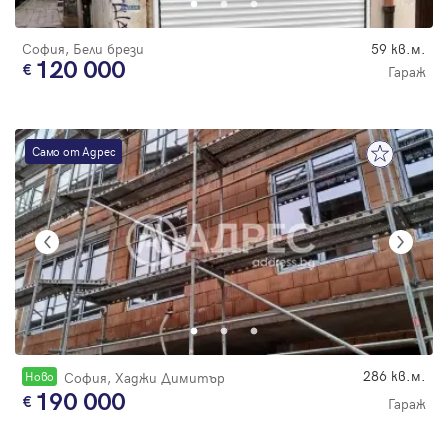
София, Бели брези
59 кв.м.
120 000
Гараж
Само от Адрес
286 кв.м.
Новo
София, Хаджи Димитър
190 000
Гараж