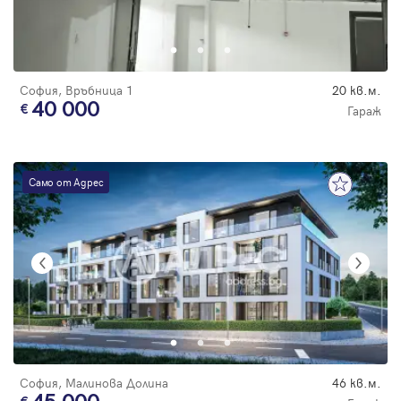
София, Връбница 1
20 кв.м.
40 000
Гараж
Само от Адрес
София, Малинова Долина
46 кв.м.