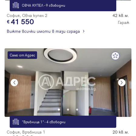
ОВЧА КУПЕЛ - 9 свободни
София, Овча купел 2
42 кв.м.
41 550
Гараж
Вижте всички имоти в тази сграда
Само от Адрес
"Връбница 1" - 4 свободни
София, Връбница 1
20 кв.м.