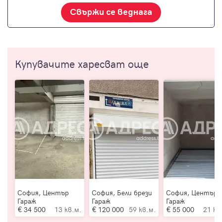
Свържи се веднага
Купувачите харесват още
София, Център
София, Бели брези
София, Център
Гараж
Гараж
Гараж
34 500
13 кв.м.
120 000
59 кв.м.
55 000
21 кв