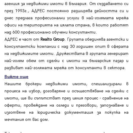
агенция за недвижими имоти в България. От създаването си
през 1993г., АДРЕС постоянно разширява дейността си и
днес предлага професионални услуги в най-голямата мрежа
офиси на територията на цялата страна, в които работят
над 600 професионално обучени консултанти.
АДРЕС е част от
Realto Group
. Групата обединява агентски и
консултантски компании с над 30 годишен опит в сферата
на недвижимите имоти. Дружествата в групата генерират
най-голям обем от сделки с имоти на българския пазар и
развиват най-голямата мрежа от консултанти в сектора.
Вижте още
Нашите брокери недвижими имоти, специализирали в
процеса на избор, договаряне и осъществяване на сделки с
имоти, ще ви съпътстват през целия процес - сравнение на
оферти, провеждане на огледи и преговори, запознаване и
изготвяне на юридическа документация за покупка на
мечтания от вас дом.