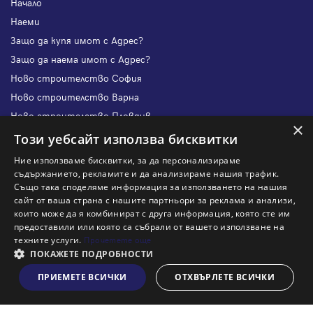
Начало
Наеми
Защо да купя имот с Адрес?
Защо да наема имот с Адрес?
Ново строителство София
Ново строителство Варна
Ново строителство Пловдив
×
Ново строителство Бургас
Този уебсайт използва бисквитки
Защо да продам имот с Адрес?
Ние използваме бисквитки, за да персонализираме
Защо да отдам имот с Адрес?
съдържанието, рекламите и да анализираме нашия трафик.
Също така споделяме информация за използването на нашия
Наши офиси
сайт от ваша страна с нашите партньори за реклама и анализи,
Кариери
които може да я комбинират с друга информация, която сте им
предоставили или която са събрали от вашето използване на
Кои сме ние?
техните услуги.
Прочетете още
Франчайз
ПОКАЖЕТЕ ПОДРОБНОСТИ
Блог
ПРИЕМЕТЕ ВСИЧКИ
ОТХВЪРЛЕТЕ ВСИЧКИ
Виж на картата
Искаш ли да получаваш актуална информация за пазара
на недвижими имоти?