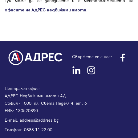
Тук може да се запознаете и с местоположението на
.
офисите на АДРЕС
недвижими имоти
Свържете се с нас:
Централен офис:
АДРЕС Недвижими имоти АД
София - 1000, пл. Света Неделя 4, ет. 6
ЕИК: 130520890
Е-mail:
address@address.bg
Телефон:
0888 11 22 00