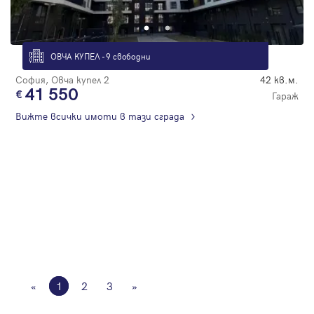
ОВЧА КУПЕЛ - 9 свободни
София, Овча купел 2
42 кв.м.
41 550
Гараж
Вижте всички имоти в тази сграда
«
1
2
3
»