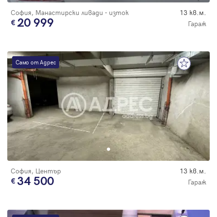
София, Манастирски ливади - изток
13 кв.м.
20 999
Гараж
Само от Адрес
София, Център
13 кв.м.
34 500
Гараж