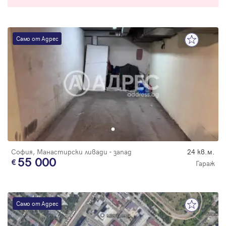
Само от Адрес
София, Манастирски ливади - запад
24 кв.м.
55 000
Гараж
Само от Адрес