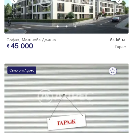
София, Малинова Долина
54 кв.м.
45 000
Гараж
Само от Адрес