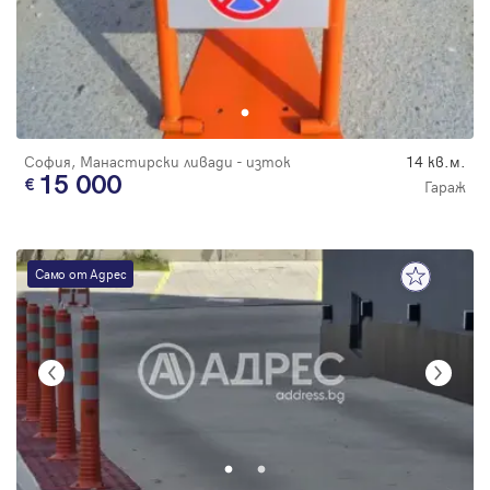
Парола
Вход с имейл
София, Манастирски ливади - изток
14 кв.м.
15 000
Гараж
Забравена парола
Регистрация
Само от Адрес