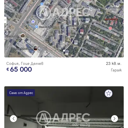
София, Гоце Делчев
23 кв.м.
65 000
Гараж
Само от Адрес