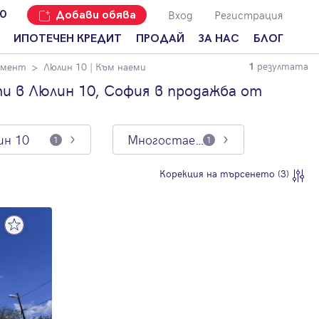
Вход
Регистрация
00
Добави обява
ИПОТЕЧЕН КРЕДИТ
ПРОДАЙ
ЗА НАС
БЛОГ
резултата
амент
Люлин 10
| Към наеми
1
Добави
Наши офиси
За продавачи
обява
 в Люлин 10, София в продажба от
Кариери
За купувачи
Защо да
продам
Кои сме ние?
Ипотечно
имот с
кредитиране
ин 10
Многостаен апартамент
1
1
Адрес?
Мениджмънт
За
Корекция на търсенето (3)
наемодатели
Address Run
За
Франчайз
наематели
Често
Анализ на
задавани
пазара
въпроси
Новини