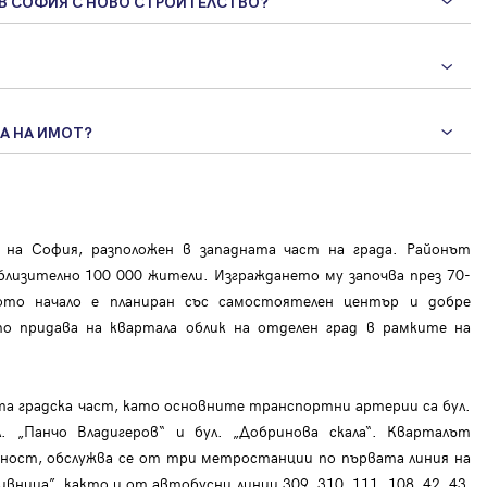
 В СОФИЯ С НОВО СТРОИТЕЛСТВО?
А НА ИМОТ?
 на София, разположен в западната част на града. Районът
близително 100 000 жители. Изграждането му започва през 70-
то начало е планиран със самостоятелен център и добре
о придава на квартала облик на отделен град в рамките на
та градска част, като основните транспортни артерии са бул.
ул. „Панчо Владигеров“ и бул. „Добринова скала“. Кварталът
пност, обслужва се от три метростанции по първата линия на
ивница”, както и от автобусни линии 309, 310, 111, 108, 42, 43,