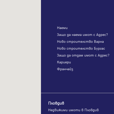
Наеми
я имот с Адрес?
Защо да наема имот с Адрес?
ителство София
Ново строителство Варна
телство Пловдив
Ново строителство Бургас
одам имот с Адрес?
Защо да отдам имот с Адрес?
и
Кариери
?
Франчайз
Пловдив
и имоти във Варна
Недвижими имоти в Пловдив