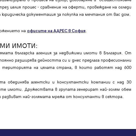
рез целия процес - сравнение на оферти, провеждане на огледи
на юридическа документация за покупка на мечтания от вас дом.
оложението на
.
офисите на АДРЕС в София
ИМИ ИМОТИ:
мата българска агенция за недвижими имоти в България. От
тоянно разширява дейността си и днес предлага професионални
на територията на цялата страна, в които работят над 600
ата обединява агентски и консултантски компании с над 30
те имоти. Дружествата в групата генерират най-голям обем
 и развиват най-голямата мрежа от консултанти в сектора.