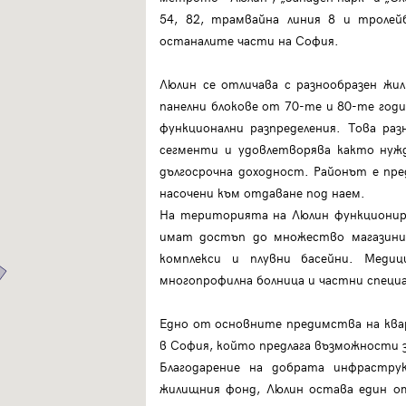
Влезте с профила си, за да разгледате повече снимки и да получит
54, 82, трамвайна линия 8 и тролей
по-подробна информация.
останалите части на София.
Продължи с Facebook
Люлин се отличава с разнообразен жи
панелни блокове от 70-те и 80-те годи
функционални разпределения. Това ра
Продължи с Google
сегменти и удовлетворява както нуж
Успех!
дългосрочна доходност. Районът е пре
Успех!
или влезте с имейл
насочени към отдаване под наем.
Благодарим ви! Проверете имейл адрес си, за да активирате
На територията на Люлин функционир
Благодарим ви! Очаквайте скоро да се свържем с вас!
регистрацията.
имат достъп до множество магазини 
Имейл
Парола
комплекси и плувни басейни. Медиц
многопрофилна болница и частни специ
Едно от основните предимства на квар
в София, който предлага възможности 
Благодарение на добрата инфрастру
Вход с имейл
жилищния фонд, Люлин остава един о