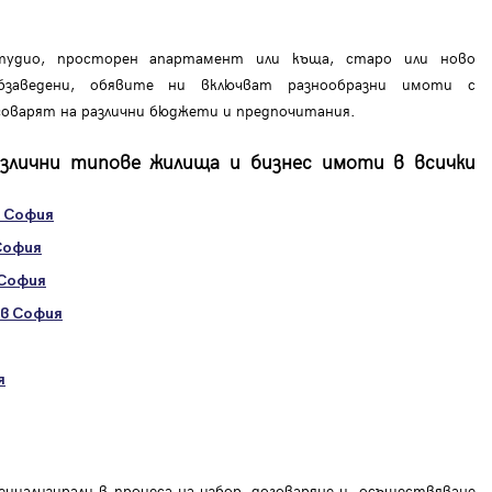
удио, просторен апартамент или къща, старо или ново
бзаведени, обявите ни включват разнообразни имоти с
говарят на различни бюджети и предпочитания.
злични типове жилища и бизнес имоти в всички
 София
София
 София
в София
я
циализирали в процеса на избор, договаряне и осъществяване