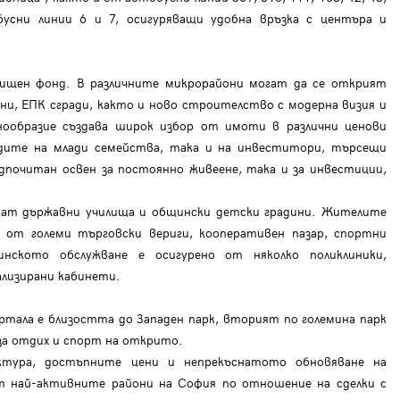
е
бусни линии 6 и 7, осигуряващи удобна връзка с центъра и
лищен фонд. В различните микрорайони могат да се открият
ни, ЕПК сгради, както и ново строителство с модерна визия и
знообразие създава широк избор от имоти в различни ценови
дите на млади семейства, така и на инвеститори, търсещи
дпочитан освен за постоянно живеене, така и за инвестиции,
ат държавни училища и общински детски градини. Жителите
от големи търговски вериги, кооперативен пазар, спортни
инското обслужване е осигурено от няколко поликлиники,
ализирани кабинети.
тала е близостта до Западен парк, вторият по големина парк
за отдих и спорт на открито.
ктура, достъпните цени и непрекъснатото обновяване на
т най-активните райони на София по отношение на сделки с