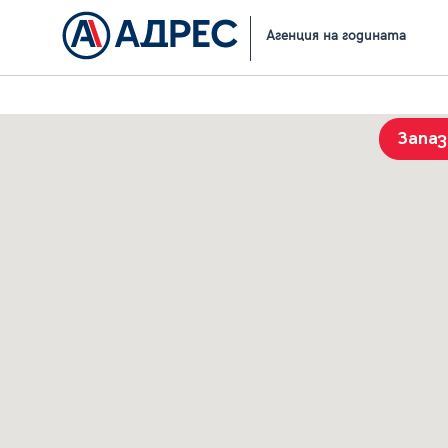
Начало
Резултати от търсене
Агенция на годината
Запа
История на търсенията