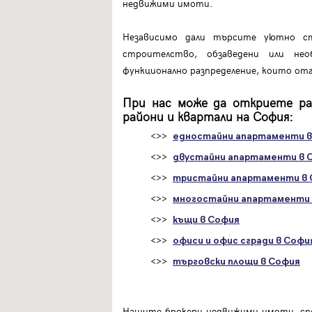
недвижими имоти.
Забравена парола
Независимо дали търсите уютно ст
Регистрация
строителство, обзаведени или нео
функционално разпределение, които от
При нас може да откриете ра
райони и квартали на София:
<>>
едностайни апартаменти в
<>>
двустайни апартаменти в 
<>>
тристайни апартаменти в
<>>
многостайни апартаменти 
<>>
къщи в София
<>>
офиси и офис сгради в Софи
<>>
търговски площи в София
Нашите брокери недвижими имоти, спе