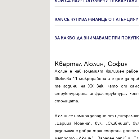
КОИ СА НАЙ-ПОПУЛЯРНИТЕ КВАРТАЛИ
КАК СЕ КУПУВА ЖИЛИЩЕ ОТ АГЕНЦИЯ?
ЗА КАКВО ДА ВНИМАВАМЕ ПРИ ПОКУПК
Квартал Люлин, София
Люлин е най-големият жилищен район
включва 11 микрорайона и е дом за при
те години на XX век, като от само
структурирана инфраструктура, коет
столицата.
Люлин се намира западно от централна
„Царица Йоанна“, бул. „Сливница“, б
Вход
разполага с добра транспортна достъ
метрото – Люлин”, „Западен парк” и „Сл