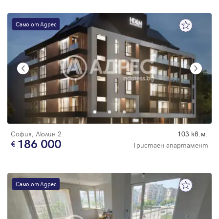
Само от Адрес
София, Люлин 2
103 кв.м.
186 000
Тристаен апартамент
Само от Адрес