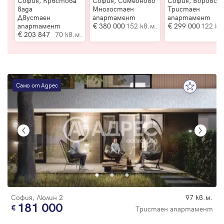
София, Кръстова
София, Симеоново
София, Борово
вада
Многостаен
Тристаен
Двустаен
апартамент
апартамент
апартамент
380 000
152 кв.м.
299 000
122 кв
203 847
70 кв.м.
Само от Адрес
София, Люлин 2
97 кв.м.
181 000
Тристаен апартамент