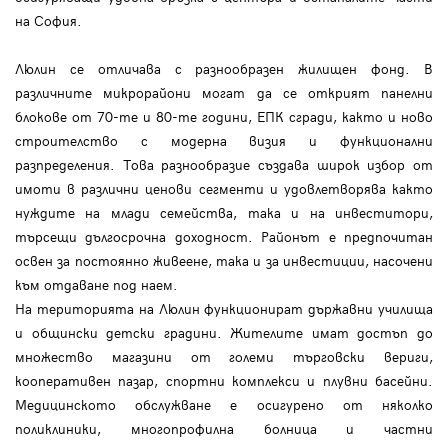
на София.
Люлин се отличава с разнообразен жилищен фонд. В
различните микрорайони могат да се открият панелни
блокове от 70-те и 80-те години, ЕПК сгради, както и ново
строителство с модерна визия и функционални
разпределения. Това разнообразие създава широк избор от
имоти в различни ценови сегменти и удовлетворява както
нуждите на млади семейства, така и на инвеститори,
търсещи дългосрочна доходност. Районът е предпочитан
освен за постоянно живеене, така и за инвестиции, насочени
към отдаване под наем.
На територията на Люлин функционират държавни училища
и общински детски градини. Жителите имат достъп до
множество магазини от големи търговски вериги,
кооперативен пазар, спортни комплекси и плувни басейни.
Медицинското обслужване е осигурено от няколко
поликлиники, многопрофилна болница и частни