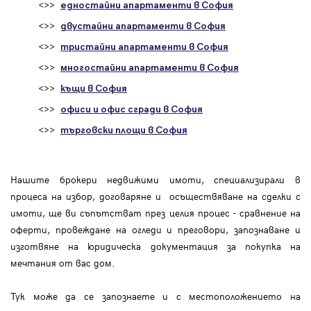
<>>
едностайни апартаменти в София
<>>
двустайни апартаменти в София
<>>
тристайни апартаменти в София
<>>
многостайни апартаменти в София
<>>
къщи в София
<>>
офиси и офис сгради в София
<>>
търговски площи в София
Нашите брокери недвижими имоти, специализирали в
процеса на избор, договаряне и осъществяване на сделки с
имоти, ще ви съпътстват през целия процес - сравнение на
оферти, провеждане на огледи и преговори, запознаване и
изготвяне на юридическа документация за покупка на
мечтания от вас дом.
Тук може да се запознаете и с местоположението на