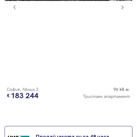
София, Люлин 2
96 кв.м.
183 244
Тристаен апартамент
Продай имота си за 48 часа