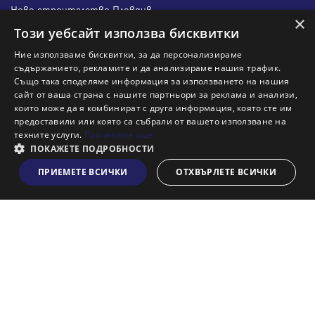
Ново строителство Пловдив
×
Ново строителство Бургас
Този уебсайт използва бисквитки
Защо да продам имот с Адрес?
Ние използваме бисквитки, за да персонализираме
Защо да отдам имот с Адрес?
съдържанието, рекламите и да анализираме нашия трафик.
Също така споделяме информация за използването на нашия
Наши офиси
сайт от ваша страна с нашите партньори за реклама и анализи,
Кариери
които може да я комбинират с друга информация, която сте им
предоставили или която са събрали от вашето използване на
Кои сме ние?
техните услуги.
Прочетете още
Франчайз
ПОКАЖЕТЕ ПОДРОБНОСТИ
Блог
ПРИЕМЕТЕ ВСИЧКИ
ОТХВЪРЛЕТЕ ВСИЧКИ
Виж на картата
Искаш ли да получаваш актуална информация за пазара
на недвижими имоти?
Абонирам се