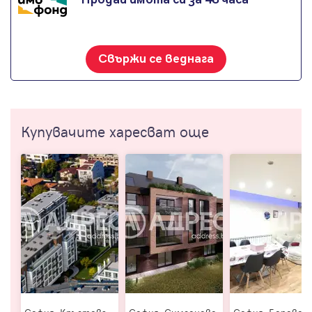
Свържи се веднага
Купувачите харесват още