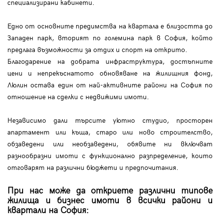
специализирани кабинети.
Едно от основните предимства на квартала е близостта до
Западен парк, вторият по големина парк в София, който
предлага възможности за отдих и спорт на открито.
Благодарение на добрата инфраструктура, достъпните
цени и непрекъснатото обновяване на жилищния фонд,
Люлин остава един от най-активните райони на София по
отношение на сделки с недвижими имоти.
Независимо дали търсите уютно студио, просторен
апартамент или къща, старо или ново строителство,
обзаведени или необзаведени, обявите ни включват
разнообразни имоти с функционално разпределение, които
отговарят на различни бюджети и предпочитания.
При нас може да откриете различни типове
жилища и бизнес имоти в всички райони и
квартали на София: