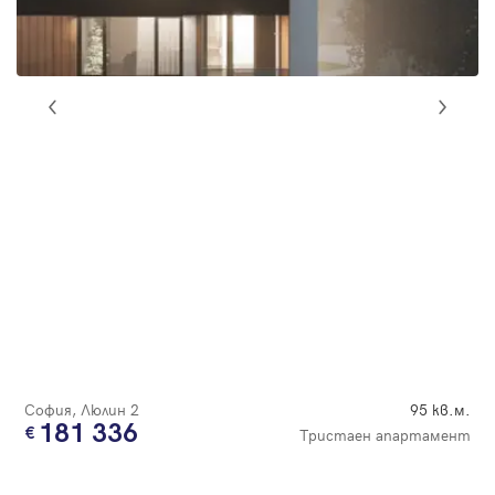
Парола
Вход с имейл
Забравена парола
Регистрация
София, Люлин 2
95 кв.м.
181 336
Тристаен апартамент