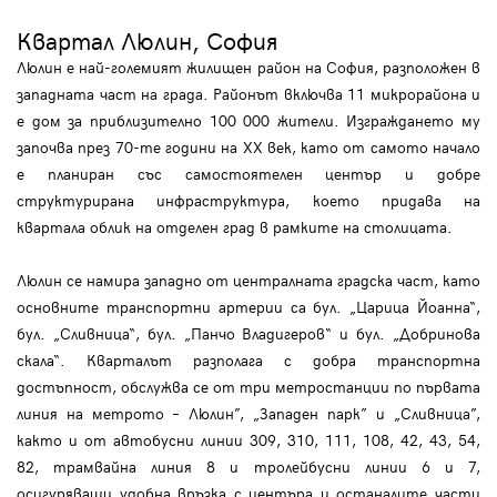
Квартал Люлин, София
Люлин е най-големият жилищен район на София, разположен в
западната част на града. Районът включва 11 микрорайона и
е дом за приблизително 100 000 жители. Изграждането му
започва през 70-те години на XX век, като от самото начало
е планиран със самостоятелен център и добре
структурирана инфраструктура, което придава на
квартала облик на отделен град в рамките на столицата.
Люлин се намира западно от централната градска част, като
основните транспортни артерии са бул. „Царица Йоанна“,
бул. „Сливница“, бул. „Панчо Владигеров“ и бул. „Добринова
скала“. Кварталът разполага с добра транспортна
достъпност, обслужва се от три метростанции по първата
линия на метрото – Люлин”, „Западен парк” и „Сливница”,
както и от автобусни линии 309, 310, 111, 108, 42, 43, 54,
82, трамвайна линия 8 и тролейбусни линии 6 и 7,
осигуряващи удобна връзка с центъра и останалите части