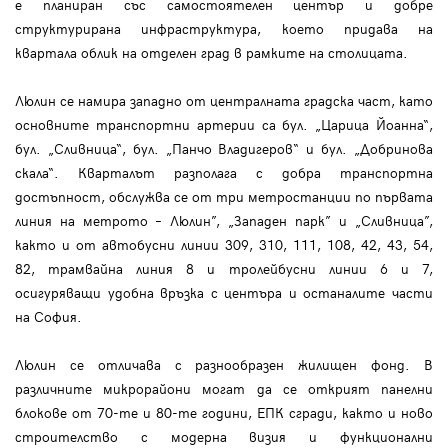
е планиран със самостоятелен център и добре
структурирана инфраструктура, което придава на
квартала облик на отделен град в рамките на столицата.
Люлин се намира западно от централната градска част, като
основните транспортни артерии са бул. „Царица Йоанна“,
бул. „Сливница“, бул. „Панчо Владигеров“ и бул. „Добринова
скала“. Кварталът разполага с добра транспортна
достъпност, обслужва се от три метростанции по първата
линия на метрото – Люлин”, „Западен парк” и „Сливница”,
както и от автобусни линии 309, 310, 111, 108, 42, 43, 54,
82, трамвайна линия 8 и тролейбусни линии 6 и 7,
осигуряващи удобна връзка с центъра и останалите части
на София.
Люлин се отличава с разнообразен жилищен фонд. В
различните микрорайони могат да се открият панелни
блокове от 70-те и 80-те години, ЕПК сгради, както и ново
строителство с модерна визия и функционални