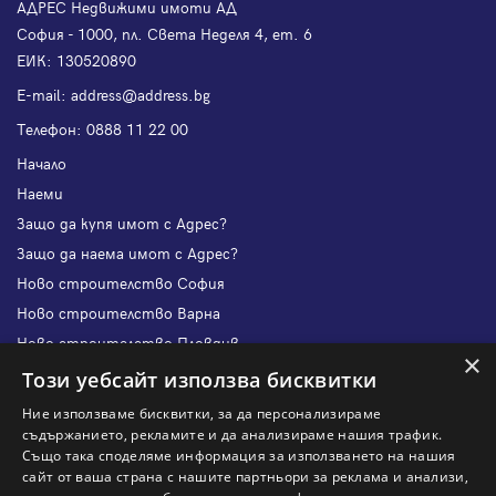
АДРЕС Недвижими имоти АД
София - 1000, пл. Света Неделя 4, ет. 6
ЕИК: 130520890
Е-mail:
address@address.bg
Телефон:
0888 11 22 00
Начало
Наеми
Защо да купя имот с Адрес?
Защо да наема имот с Адрес?
Ново строителство София
Ново строителство Варна
Ново строителство Пловдив
×
Ново строителство Бургас
Този уебсайт използва бисквитки
Защо да продам имот с Адрес?
Ние използваме бисквитки, за да персонализираме
Защо да отдам имот с Адрес?
съдържанието, рекламите и да анализираме нашия трафик.
Също така споделяме информация за използването на нашия
Наши офиси
сайт от ваша страна с нашите партньори за реклама и анализи,
Кариери