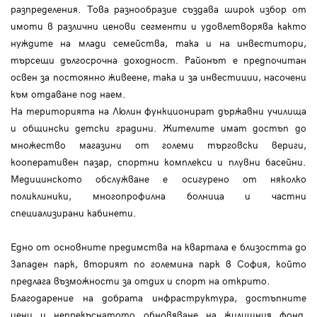
разпределения. Това разнообразие създава широк избор от
имоти в различни ценови сегменти и удовлетворява както
нуждите на млади семейства, така и на инвеститори,
търсещи дългосрочна доходност. Районът е предпочитан
освен за постоянно живеене, така и за инвестиции, насочени
към отдаване под наем.
На територията на Люлин функционират държавни училища
и общински детски градини. Жителите имат достъп до
множество магазини от големи търговски вериги,
кооперативен пазар, спортни комплекси и плувни басейни.
Медицинското обслужване е осигурено от няколко
поликлиники, многопрофилна болница и частни
специализирани кабинети.
Едно от основните предимства на квартала е близостта до
Западен парк, вторият по големина парк в София, който
предлага възможности за отдих и спорт на открито.
Благодарение на добрата инфраструктура, достъпните
цени и непрекъснатото обновяване на жилищния фонд,