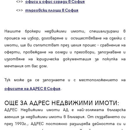
<>>
офиси и офис сгради в София
<>>
търговски площи в София
Нашите брокери недвижими имоти, специализирали в
процеса на избор, договаряне и осъществяване на сделки с
имоти, ще ви съпътстват през целия процес - сравнение на
оферти, провеждане на огледи и преговори, запознаване и
изготвяне на юридическа документация за покупка на
мечтания от вас дом.
Тук може да се запознаете и с местоположението на
.
офисите на АДРЕС в София
ОЩЕ ЗА АДРЕС НЕДВИЖИМИ ИМОТИ:
АДРЕС Недвижими имоти АД е най-голямата българска
агенция за недвижими имоти в България. От създаването си
през 1993г., АДРЕС постоянно разширява дейността си и