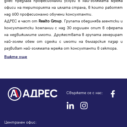
днес предлага професионални услуги в най-голямата мрежа
офиси на територията на цялата страна, в които работят
над 600 професионално обучени консултанти.
АДРЕС е част от
Realto Group
. Групата обединява агентски и
консултантски компании с над 30 годишен опит в сферата
на недвижимите имоти. Дружествата в групата генерират
най-голям обем от сделки с имоти на българския пазар и
развиват най-голямата мрежа от консултанти в сектора.
Вижте още
Свържете се с нас:
Централен офис: