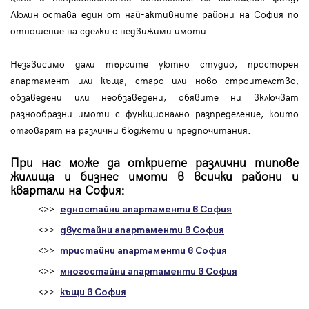
Люлин остава един от най-активните райони на София по
отношение на сделки с недвижими имоти.
Независимо дали търсите уютно студио, просторен
апартамент или къща, старо или ново строителство,
обзаведени или необзаведени, обявите ни включват
разнообразни имоти с функционално разпределение, които
отговарят на различни бюджети и предпочитания.
При нас може да откриете различни типове
жилища и бизнес имоти в всички райони и
квартали на София:
<>>
едностайни апартаменти в София
<>>
двустайни апартаменти в София
<>>
тристайни апартаменти в София
<>>
многостайни апартаменти в София
<>>
къщи в София