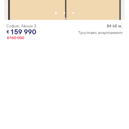
Парола
София, Люлин 3
84 кв.м.
159 990
Тристаен апартамент
160 000
Вход с имейл
Забравена парола
Регистрация